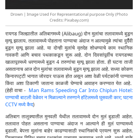
Drown | Image Used For Representational purpose Only (Photo
Credits: Pixabay.com)
रायगड जिल्ह्यातील अलिबागमध्ये (Alibaug) दोन मुलांचा तलावामध्ये बुडून
मृत्यू झालाय. तलावामध्ये पोहताना पाण्याचा अंदाज न आल्यामुळे त्यांचा दुर्दैवी
बुडून मृत्यू झाला आहे. या दोन्ही मुलांचे मृतदेह शोधण्याचे काम स्थानिक
गावकरी आणि बचाव पथकाकडून सुरू आहे. दोन दिवसांपूर्वीच रायगडच्या
खालापूरमध्ये धरणामध्ये बुडून 4 तरुणांचा मृत्यू झाला होता. ही घटना ताजी
असतानाच आज दोन मुलांचा तलावामध्ये बुडून मृत्यू झाला आहे. सध्या कोकण
किनारपट्टी भागात जोरदार पाऊस होत असून अशा वेळी पर्यटकांनी पाण्यात
किंवा अशा ठिकाणी जाताना काळजी घेण्याचे आवाहन करण्यात येत आहे.
(हेही वाचा -
Man Rams Speeding Car Into Chiplun Hotel:
पाण्याची बाटली वेळेवर न मिळाल्याने तरुणाने हॉटेलमध्ये घुसवली कार; घटना
CCTV मध्ये कैद
)
अलिबाग तालुक्यातील मुनवली येथील तलावामध्ये दोन मुलं बुडाली आहेत.
तलावात पोहत असताना पाण्याचा अंदाज न आल्याने ही मुलं पाण्यामध्ये
बुडाली. बेपत्ता मुलांना बाहेर काढण्यासाठी स्थानिकांचे प्रयत्न सुरू आहेत.
जिल्ह्यातून विविध बचाव पथकांना पाचारण करण्यात आले आहे. अथर्व हाके