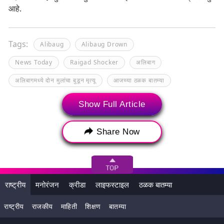
आहे.
Tags:
Alibaug
Alibaug Drown
News Today
Raigad Shocker
अलिबाग
अलिबागमध्ये दोन मुलांचा बुडून मृत्यू
आजच्या ठळक बातम्या
Show Full Article
Share Now
राष्ट्रीय
मनोरंजन
क्रीडा
लाइफस्टाइल
ठळक बातम्या
राष्ट्रीय
राजकीय
माहिती
शिक्षण
बातम्या