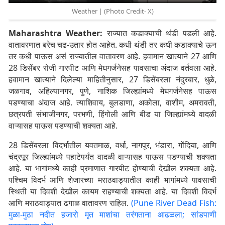
Weather | (Photo Credit- X)
Maharashtra Weather:
राज्यात कडाक्याची थंडी पडली आहे.
वातावरणात बरेच चढ-उतार होत आहेत. कधी थंडी तर कधी कडाक्याचे ऊन
तर कधी पाऊस असं राज्यातील वातावरण आहे. हवामान खात्याने 27 आणि
28 डिसेंबर रोजी गारपीट आणि मेघगर्जनेसह पावसाचा अंदाज वर्तवला आहे.
हवामान खात्याने दिलेल्या माहितीनुसार, 27 डिसेंबरला नंदुरबार, धुळे,
जळगाव, अहिल्यानगर, पुणे, नाशिक जिल्ह्यांमध्ये मेघगर्जनेसह पाऊस
पडण्याचा अंदाज आहे. त्याशिवाय, बुलडाणा, अकोला, वाशीम, अमरावती,
छत्रपती संभाजीनगर, परभणी, हिंगोली आणि बीड या जिल्ह्यांमध्ये वादळी
वाऱ्यासह पाऊस पडण्याची शक्यता आहे.
28 डिसेंबरला विदर्भातील यवतमाळ, वर्धा, नागपूर, भंडारा, गोंदिया, आणि
चंद्रपूर जिल्ह्यांमध्ये पहाटेपर्यंत वादळी वाऱ्यासह पाऊस पडण्याची शक्यता
आहे. या भागांमध्ये काही प्रमाणात गारपीट होण्याची देखील शक्यता आहे.
पश्चिम विदर्भ आणि शेजारच्या मराठवाड्यातील काही भागांमध्ये पावसाची
स्थिती या दिवशी देखील कायम राहण्याची शक्यता आहे. या दिवशी विदर्भ
आणि मराठवाड्यात ढगाळ वातावरण राहिल.
(Pune River Dead Fish:
मुळा-मुठा नदीत हजारो मृत माशांचा तरंगताना आढळला; सांडपाणी