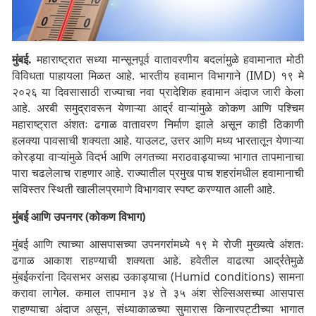
मुंबई.
महाराष्ट्रात सध्या मान्सूनपूर्व वातावरणीय बदलांमुळे हवामानात मोठी
विविधता पाहायला मिळत आहे. भारतीय हवामान विभागाने (IMD) १९ मे
२०२६ या दिवसासाठी राज्याचा नवा प्रादेशिक हवामान अंदाज जारी केला
आहे. अरबी समुद्रावरून येणाऱ्या आर्द्र वाऱ्यांमुळे कोकण आणि पश्चिम
महाराष्ट्रात अंशतः ढगाळ वातावरण निर्माण झाले असून काही ठिकाणी
हलक्या पावसाची शक्यता आहे. याउलट, उत्तर आणि मध्य भारतातून येणाऱ्या
कोरड्या वाऱ्यांमुळे विदर्भ आणि लगतच्या मराठवाड्याच्या भागात तापमानाचा
पारा चढलेलाच राहणार आहे. राज्यातील प्रमुख पाच शहरांमधील हवामानाची
सविस्तर स्थिती खालीलप्रमाणे विभागवार स्पष्ट करण्यात आली आहे.
मुंबई आणि उपनगर (कोकण विभाग)
मुंबई आणि त्याच्या आसपासच्या उपनगरांमध्ये १९ मे रोजी मुख्यत्वे अंशतः
ढगाळ आकाश राहण्याची शक्यता आहे. हवेतील वाढत्या आर्द्रतेमुळे
मुंबईकरांना दिवसभर असह्य उकाड्याचा (Humid conditions) सामना
करावा लागेल. कमाल तापमान ३४ ते ३५ अंश सेल्सिअसच्या आसपास
राहण्याचा अंदाज असून, संध्याकाळच्या सुमारास किनारपट्टीच्या भागात