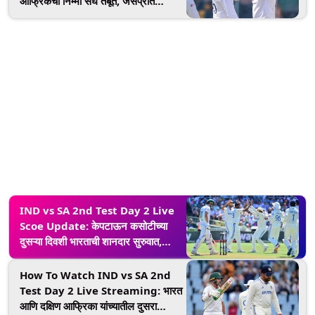
आफ्रिकेचा निम्मा संघ तंबूत, जसप्रीत
बुमराहने घेतली पाचवी विकेट
IND vs SA 2nd Test Day 2 Live
Scoe Update: केपटाऊन कसोटीच्या
दुसऱ्या दिवशी भारताची शानदार सुरुवात,
बुमराहला मिळाली चौथी विकेट
How To Watch IND vs SA 2nd
Test Day 2 Live Streaming: भारत
आणि दक्षिण आफ्रिका यांच्यातील दुसरा