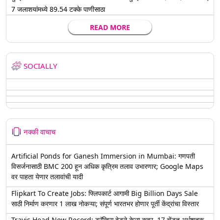
7 जलाशयांमध्ये 89.54 टक्के पाणीसाठा
READ MORE
SOCIALLY
नक्की वाचाच
Artificial Ponds for Ganesh Immersion in Mumbai: गणपती
विसर्जनासाठी BMC 200 हून अधिक कृत्रिम तलाव उभारणार; Google Maps
वर पाहता येणार तलावांची यादी
Flipkart To Create Jobs: फ्लिपकार्ट आगामी Big Billion Days Sale
साठी निर्माण करणार 1 लाख नोकऱ्या; संपूर्ण भारतभर होणार पूर्ती केंद्रांचा विस्तार
Travis Head New Record: ट्रॅव्हिस हेडने केला कहर, 17 चेंडूत अर्धशतक