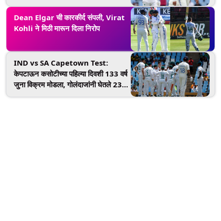
कसोटी सामना, जाणून घ्या कधी अन् कुठे
पाहणार लाइव्ह
Dean Elgar ची कारकीर्द संपली, Virat
Kohli ने मिठी मारून दिला निरोप
IND vs SA Capetown Test:
केपटाऊन कसोटीच्या पहिल्या दिवशी 133 वर्ष
जुना विक्रम मोडला, गोलंदाजांनी घेतले 23
विकेट