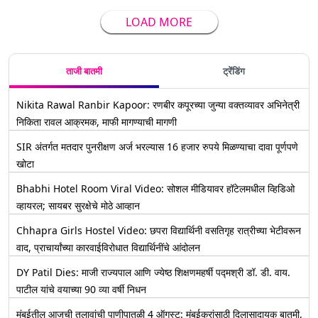
LOAD MORE
ताजी बातमी
ट्रेंडिंग
Nikita Rawal Ranbir Kapoor: रणबीर कपूरच्या जुन्या वक्तव्यावर अभिनेत्री
निकिता रावल आक्रमक, माफी मागण्याची मागणी
SIR अंतर्गत मतदार पुनरीक्षण अर्ज भरल्यास 16 हजार रुपये मिळण्याचा दावा पूर्णपणे
खोटा
Bhabhi Hotel Room Viral Video: सोशल मीडियावर हॉटेलमधील व्हिडिओ
व्हायरल; सायबर सुरक्षेचे मोठे आव्हान
Chhapra Girls Hostel Video: छपरा विद्यार्थिनी वसतिगृह रात्रीच्या भेटीवरून
वाद, प्राचार्यांच्या कारवाईविरोधात विद्यार्थिनींचे आंदोलन
DY Patil Dies: माजी राज्यपाल आणि ज्येष्ठ शिक्षणमहर्षी पद्मश्री डॉ. डी. वाय.
पाटील यांचे वयाच्या 90 व्या वर्षी निधन
मुंबईतील आजची तलावांची पाणीपातळी 4 ऑगस्ट: मुंबईकरांसाठी दिलासादायक बातमी,