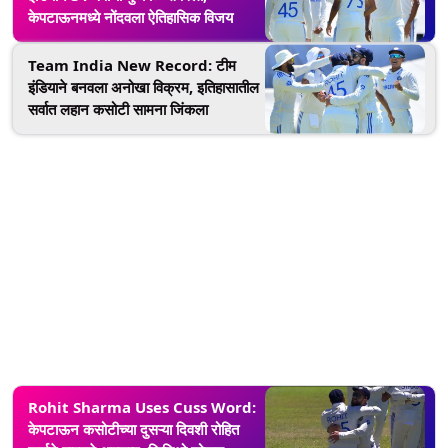
केपटाऊनमध्ये नोंदवला ऐतिहासिक विजय
Team India New Record: टीम
इंडियाने बनवला अनोखा विक्रम, इतिहासातील
सर्वात लहान कसोटी सामना जिंकला
Rohit Sharma Uses Cuss Word:
केपटाऊन कसोटीच्या दुसऱ्या दिवशी रोहित