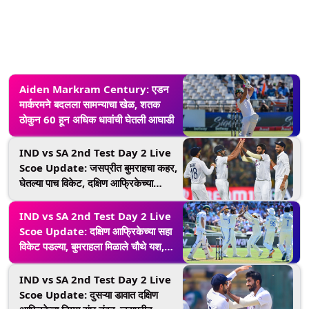
Aiden Markram Century: एडन
मार्करमने बदलला सामन्याचा खेळ, शतक
ठोकुन 60 हून अधिक धावांची घेतली आघाडी
IND vs SA 2nd Test Day 2 Live
Scoe Update: जसप्रीत बुमराहचा कहर,
घेतल्या पाच विकेट, दक्षिण आफ्रिकेच्या
गमावल्या सात विकेट
IND vs SA 2nd Test Day 2 Live
Scoe Update: दक्षिण आफ्रिकेच्या सहा
विकेट पडल्या, बुमराहला मिळाले चौथे यश,
मार्करामचे अर्धशतक
IND vs SA 2nd Test Day 2 Live
Scoe Update: दुसऱ्या डावात दक्षिण