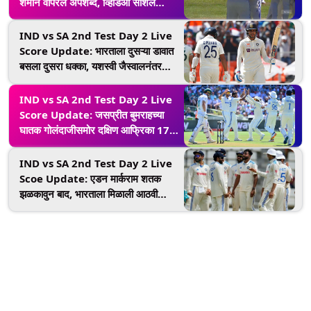
शर्माने वापरले अपशब्द, व्हिडिओ सोशल
मीडियावर व्हायरल
IND vs SA 2nd Test Day 2 Live
Score Update: भारताला दुसऱ्या डावात
बसला दुसरा धक्का, यशस्वी जैस्वालनंतर
शुभमन गिल बाद
IND vs SA 2nd Test Day 2 Live
Score Update: जसप्रीत बुमराहच्या
घातक गोलंदाजीसमोर दक्षिण आफ्रिका 176
धावावर गारद, इतिहास रचण्यासाठी
भारतासमोर 78 धावाचे लक्ष्य
IND vs SA 2nd Test Day 2 Live
Scoe Update: एडन मार्कराम शतक
झळकावुन बाद, भारताला मिळाली आठवी
विकेट