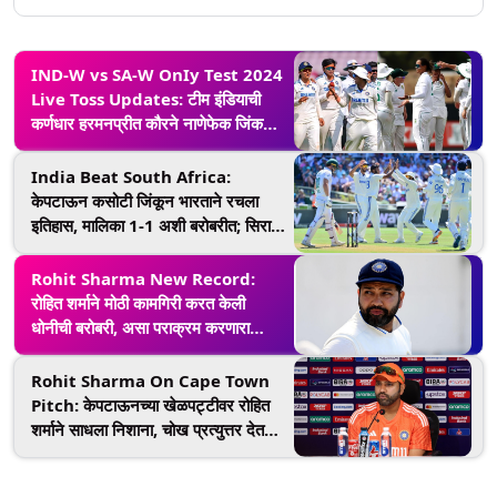
IND-W vs SA-W OnIy Test 2024
Live Toss Updates: टीम इंडियाची
कर्णधार हरमनप्रीत कौरने नाणेफेक जिंकली,
दक्षिण आफ्रिकेच्या महिला प्रथम गोलंदाजी
करणार, पहा प्लेइंग इलेवन
India Beat South Africa:
केपटाऊन कसोटी जिंकून भारताने रचला
इतिहास, मालिका 1-1 अशी बरोबरीत; सिराज-
बुमराह ठरले विजयाचे हिरो
Rohit Sharma New Record:
रोहित शर्माने मोठी कामगिरी करत केली
धोनीची बरोबरी, असा पराक्रम करणारा
'हिटॅमन' ठरला पहिला भारतीय कर्णधार
Rohit Sharma On Cape Town
Pitch: केपटाऊनच्या खेळपट्टीवर रोहित
शर्माने साधला निशाना, चोख प्रत्युत्तर देत
सर्वांची तोंडे केली बंद