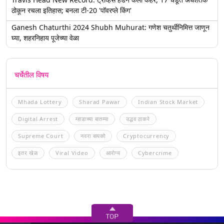
ठोकून रचला इतिहास; बनला टी-20 'पॉवरप्ले किंग'
Ganesh Chaturthi 2024 Shubh Muhurat: गणेश चतुर्थीनिमित्त जाणून
घ्या, शहरनिहाय पूजेच्या वेळा
चर्चेतील विषय
Mhada Lottery
Sharad Pawar
Indian Stock Market
Digital Arrest
म्हाडाच्या बातम्या
उद्धव ठाकरे
Supreme Court
नवरा बायको
Cryptocurrency
इतर खेळ
Viral Video
आरोग्य
Cybercrime