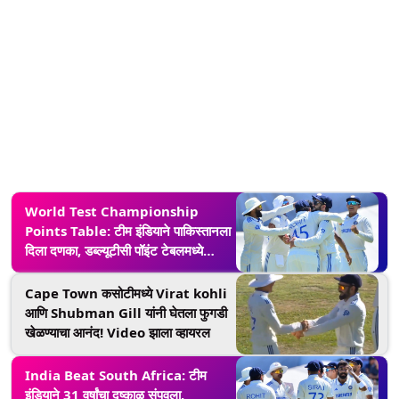
World Test Championship
Points Table: टीम इंडियाने पाकिस्तानला
दिला दणका, डब्ल्यूटीसी पॉइंट टेबलमध्ये
घेतली पहिल्या स्थानी मोठी झेप
Cape Town कसोटीमध्ये Virat kohli
आणि Shubman Gill यांनी घेतला फुगडी
खेळण्याचा आनंद! Video झाला व्हायरल
India Beat South Africa: टीम
इंडियाने 31 वर्षांचा दुष्काळ संपवला,