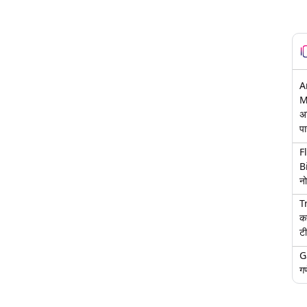
A
M
अ
पा
F
B
नो
T
क
टी
G
गण