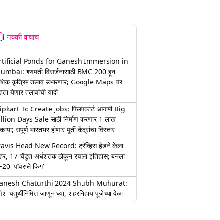
नक्की वाचाच
rtificial Ponds for Ganesh Immersion in
umbai: गणपती विसर्जनासाठी BMC 200 हून
धिक कृत्रिम तलाव उभारणार; Google Maps वर
हता येणार तलावांची यादी
lipkart To Create Jobs: फ्लिपकार्ट आगामी Big
illion Days Sale साठी निर्माण करणार 1 लाख
कऱ्या; संपूर्ण भारतभर होणार पूर्ती केंद्रांचा विस्तार
ravis Head New Record: ट्रॅव्हिस हेडने केला
हर, 17 चेंडूत अर्धशतक ठोकून रचला इतिहास; बनला
-20 'पॉवरप्ले किंग'
anesh Chaturthi 2024 Shubh Muhurat:
ेश चतुर्थीनिमित्त जाणून घ्या, शहरनिहाय पूजेच्या वेळा