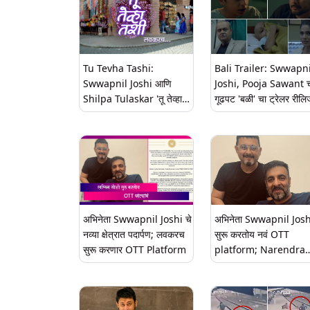
Tu Tevha Tashi:
Bali Trailer: Swwapni
Swwapnil Joshi आणि
Joshi, Pooja Sawant 
Shilpa Tulaskar 'तू तेव्हा
गूढपट 'बळी' चा ट्रेलर रीलि
तशी' मालिकेद्वारा रसिकांच्या
Amazon Prime Video
भेटीला येणार; पहा प्रोमो
9 डिसेंबरला होणार सिनेमा र
अभिनेता Swwapnil Joshi चे
अभिनेता Swwapnil Josh
नव्या क्षेत्रात पदार्पण; लवकरच
सुरू करतोय नवं OTT
सुरू करणार OTT Platform
platform; Narendra
Firodia सोबत नव्या क्षेत्रा