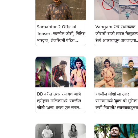
Samantar 2 Official
Vangani रेल्वे स्थानकात
Teaser: स्वप्नील जोशी, नितिश
जीवाची बाजी लावत चिमुकल्
भारद्बाज, तेजस्विनी पंडित
रेल्वे अपघातातून वाचवणार्‍या
'समांतर 2' मधून येणार रसिकांच्या
कर्तव्यदक्ष Mayur Shelk
भेटीला; इथे पहा टीझर
यांच्यावर सोशल मीडीयात
कौतुकाचा वर्षाव
DD वरील उत्तर रामायण आणि
स्वप्नील जोशी ला उत्तर
श्रीकृष्ण मालिकांमध्ये 'स्वप्नील
रामायणमध्ये 'कुश' ची भूमिका
जोशी 'असा' ठरला एक समान
कशी मिळाली? त्याच्याकडूनच
धागा
'इथे' ऐका सारे किस्से आणि
गोष्टी (Watch Video)