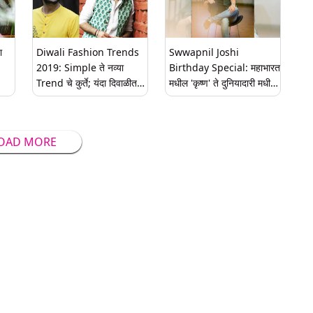
गाणे (Video)
ा
Diwali Fashion Trends
Swwapnil Joshi
2019: Simple ते नव्या
Birthday Special: महाभारत
Trend चे कुर्ते; यंदा दिवाळीत
मधील 'कृष्ण' ते दुनियादारी मधील
परिधान करा हे पारंपरिक वेष
'श्रेयस' स्वप्नील जोशीच्या फिल्मी
करिअरमध्ये आहेत या 5 अजरामर
भूमिका
OAD MORE