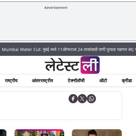
Advertisement
ter Cut: मुंबई मध्ये 11ऑगस्टला 24 तासांसाठी पाणी पुरवठा राहणार बंद; पहा कुठे असे
राष्ट्रीय
आंतरराष्ट्रीय
टेक्नॉलॉजी
ऑटो
क्रीडा