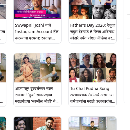
Swwapnil Joshi याचे
Father's Day 2020: रेणुका
याला
Instagram Account हॅक
राहुल देशपांडे ते जिजा आदिनाथ
करण्याचा प्रयत्न; स्वतःहा
कोठारे पर्यंत सोशल मीडिया वर
e
स्वप्निल ने दिली माहिती
गाजल्या 'या' मराठमोळ्या बाप
लेक/लेकीच्या जोड्या! (See
Photos & Video)
आजपासून दूरदर्शनवर उत्तर
Tu Chal Pudha Song:
रामायण! 'कुश' साकारणार्‍या
अत्यावश्यक सेवांमध्ये असणाऱ्या
मराठमोळ्या 'स्वप्नील जोशी' ने
कर्मचाऱ्यांना मराठी कलाकारांचा
 खास
Nostalgic होत ट्वीट केला
मानाचा मुजरा; अंकुश चौधरी,
सुपरक्युट फोटो
स्वप्निल जोशी, सुबोध भावे, मुक्ता
बर्वे अशा 32 लोकांनी एकत्र
येऊन सादर केले 'तू चाल पुढं'