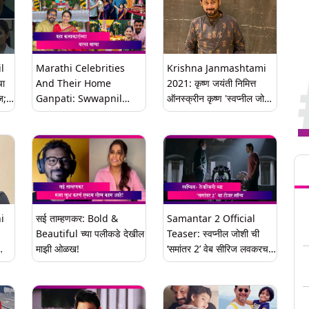
l
Marathi Celebrities
Krishna Janmashtami
चा
And Their Home
2021: कृष्ण जयंती निमित्त
ज;
Ganpati: Swwapnil
ऑनस्क्रीन कृष्ण 'स्वप्नील जोशी'
 वर
Joshi, Shreya Bugade
ने शेअर केले जुने फोटोज (View
िलीज
पहा कलाकारांच्या घरच्या बाप्पाची
Pics)
खास झलक
Tren
i
सई ताम्हणकर: Bold &
Samantar 2 Official
Beautiful च्या पलीकडे देखील
Teaser: स्वप्नील जोशी ची
माझी ओळख!
‘समांतर 2’ वेब सीरिज लवकरच
त
प्रेक्षकांच्या भेटीला