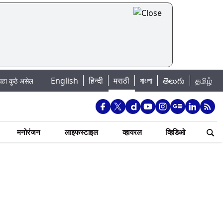
|
English
हिन्दी
मराठी
বাংলা
తెలుగు
தமிழ்
ल पाणी बंद
Madhur Satta Matka: मधूर सट्टा मटका बद्दल काही गोष्टी घ्या जाणून 
मनोरंजन
लाइफस्टाइल
व्हायरल
व्हिडिओ