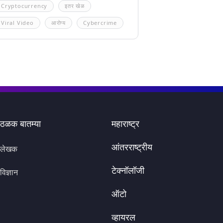
Cryptocurrency
इतर खेळ
Viral Video
आरोग्य
Cybercrime
ठळक बातम्या
महाराष्ट्र
आंतरराष्ट्रीय
लेखक
टेक्नॉलॉजी
विज्ञान
ऑटो
व्हायरल