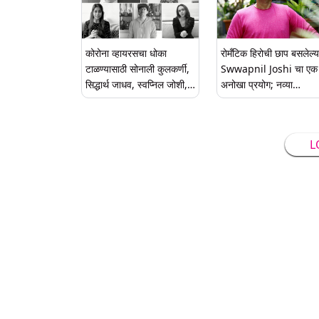
कोरोना व्हायरसचा धोका
रोमँटिक हिरोची छाप बसलेल्य
टाळण्यासाठी सोनाली कुलकर्णी,
Swwapnil Joshi चा एक
सिद्धार्थ जाधव, स्वप्निल जोशी,
अनोखा प्रयोग; नव्या
अमृता खानविलकर यांच्यासह
चित्रपटाची केली घोषणा
अनेक मराठी कलाकारांचे खास
आवाहन (Watch Video)
L