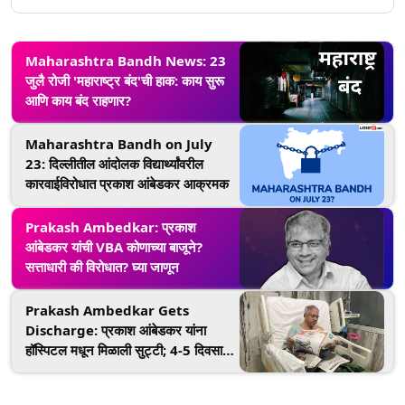
Maharashtra Bandh News: 23
जुलै रोजी 'महाराष्ट्र बंद'ची हाक: काय सुरू
आणि काय बंद राहणार?
Maharashtra Bandh on July
23: दिल्लीतील आंदोलक विद्यार्थ्यांवरील
कारवाईविरोधात प्रकाश आंबेडकर आक्रमक
Prakash Ambedkar: प्रकाश
आंबेडकर यांची VBA कोणाच्या बाजूने?
सत्ताधारी की विरोधात? घ्या जाणून
Prakash Ambedkar Gets
Discharge: प्रकाश आंबेडकर यांना
हॉस्पिटल मधून मिळाली सुट्टी; 4-5 दिवसात
प्रचारात होणार सहभागी