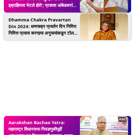
इब्राहिमला भेटले होते'; प्रकाश आंबेडकरांचे
खळबळजनक वक्तव्य
Dhamma Chakra Pravartan
Din 2024: धम्मचक्र प्रवर्तन दिन निमित्त
निमित्त प्रवास करणार्‍या अनुयायांकडून टोल
घेऊ नये; प्रकाश आंबेडकरांची मुख्यमंत्र्यांकडे
मागणी
Aarakshan Bachao Yatra:
महाराष्ट्र विधानसभा निवडणुकीपूर्वी