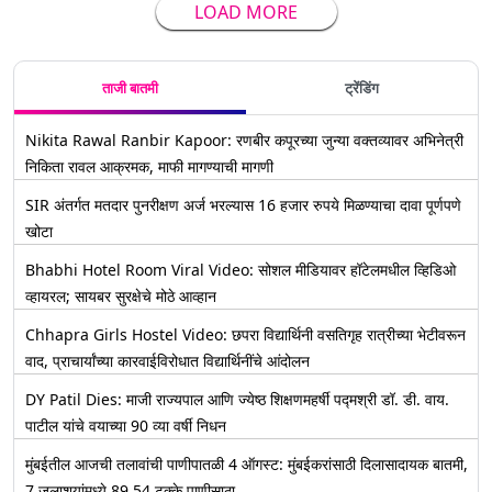
LOAD MORE
ताजी बातमी
ट्रेंडिंग
Nikita Rawal Ranbir Kapoor: रणबीर कपूरच्या जुन्या वक्तव्यावर अभिनेत्री
निकिता रावल आक्रमक, माफी मागण्याची मागणी
SIR अंतर्गत मतदार पुनरीक्षण अर्ज भरल्यास 16 हजार रुपये मिळण्याचा दावा पूर्णपणे
खोटा
Bhabhi Hotel Room Viral Video: सोशल मीडियावर हॉटेलमधील व्हिडिओ
व्हायरल; सायबर सुरक्षेचे मोठे आव्हान
Chhapra Girls Hostel Video: छपरा विद्यार्थिनी वसतिगृह रात्रीच्या भेटीवरून
वाद, प्राचार्यांच्या कारवाईविरोधात विद्यार्थिनींचे आंदोलन
DY Patil Dies: माजी राज्यपाल आणि ज्येष्ठ शिक्षणमहर्षी पद्मश्री डॉ. डी. वाय.
पाटील यांचे वयाच्या 90 व्या वर्षी निधन
मुंबईतील आजची तलावांची पाणीपातळी 4 ऑगस्ट: मुंबईकरांसाठी दिलासादायक बातमी,
7 जलाशयांमध्ये 89.54 टक्के पाणीसाठा