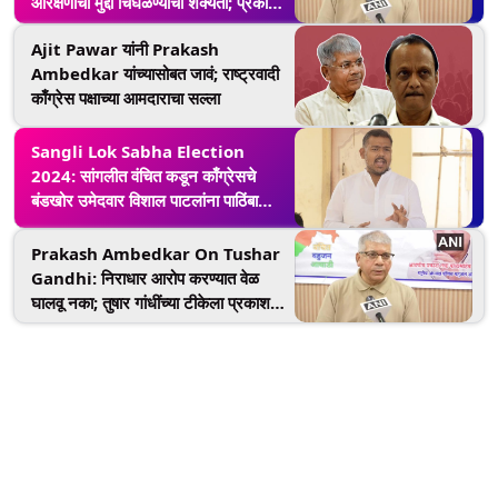
आरक्षणाचा मुद्दा चिघळण्याची शक्यता; प्रकाश
आंबेडकर 25 जुलैपासून सुरु करणार आरक्षण
Ajit Pawar यांनी Prakash
बचाव यात्रा
Ambedkar यांच्यासोबत जावं; राष्ट्रवादी
काँग्रेस पक्षाच्या आमदाराचा सल्ला
Sangli Lok Sabha Election
2024: सांगलीत वंचित कडून काँग्रेसचे
बंडखोर उमेदवार विशाल पाटलांना पाठिंबा
जाहीर
Prakash Ambedkar On Tushar
Gandhi: निराधार आरोप करण्यात वेळ
घालवू नका; तुषार गांधींच्या टीकेला प्रकाश
आंबेडकरांकडून सडेतोड उत्तर