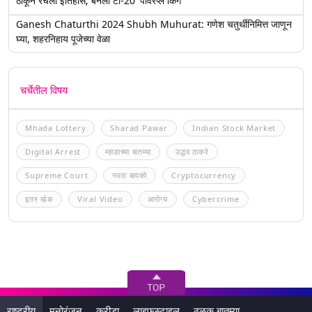
ठोकून रचला इतिहास; बनला टी-20 'पॉवरप्ले किंग'
Ganesh Chaturthi 2024 Shubh Muhurat: गणेश चतुर्थीनिमित्त जाणून
घ्या, शहरनिहाय पूजेच्या वेळा
चर्चेतील विषय
Mhada Lottery
Sharad Pawar
Indian Stock Market
Digital Arrest
म्हाडाच्या बातम्या
उद्धव ठाकरे
Supreme Court
नवरा बायको
Cryptocurrency
इतर खेळ
Viral Video
आरोग्य
Cybercrime
राष्ट्रीय
मनोरंजन
क्रीडा
लाइफस्टाइल
ठळक बातम्या