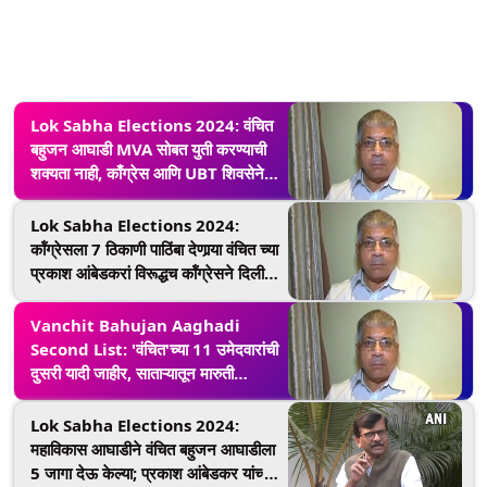
Lok Sabha Elections 2024: वंचित
बहुजन आघाडी MVA सोबत युती करण्याची
शक्यता नाही, काँग्रेस आणि UBT शिवसेनेत
सहकार्याचा अभाव; प्रकाश आंबेडकर यांचा
दावा
Lok Sabha Elections 2024:
कॉंग्रेसला 7 ठिकाणी पाठिंबा देणार्‍या वंचित च्या
प्रकाश आंबेडकरां विरूद्धच कॉंग्रेसने दिली
डॉ. अभय पाटील यांना उमेदवारी
Vanchit Bahujan Aaghadi
Second List: 'वंचित'च्या 11 उमेदवारांची
दुसरी यादी जाहीर, साताऱ्यातून मारुती
जानकरांना उमेदवारी
Lok Sabha Elections 2024:
महाविकास आघाडीने वंचित बहुजन आघाडीला
5 जागा देऊ केल्या; प्रकाश आंबेडकर यांच्या