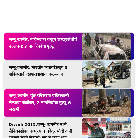
जम्मू कश्मीर: पाकिस्तान कडून शस्त्रसंधीचं
उल्लंघन; 3 नागरिकांचा मृत्यू
जम्मू-काश्मीर: भारतीय जवानांकडून 3
पाकिस्तानी दहशतवाद्यांना कंठस्नान
जम्मू-कश्मीर: पुंछ परिसरात पाकिस्तानी
सैन्याचा गोळीबार; 2 नागरिकांचा मृत्यू, 6
जखमी
Diwali 2019:जम्मू- काश्मीर मध्ये
सैनिकांसोबत पंतप्रधान नरेंद्र मोदी यांनी
साजरी केली दिवाळी; पहा हे खास क्षण