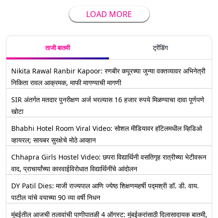
LOAD MORE
ताजी बातमी
ट्रेंडिंग
Nikita Rawal Ranbir Kapoor: रणबीर कपूरच्या जुन्या वक्तव्यावर अभिनेत्री
निकिता रावल आक्रमक, माफी मागण्याची मागणी
SIR अंतर्गत मतदार पुनरीक्षण अर्ज भरल्यास 16 हजार रुपये मिळण्याचा दावा पूर्णपणे
खोटा
Bhabhi Hotel Room Viral Video: सोशल मीडियावर हॉटेलमधील व्हिडिओ
व्हायरल; सायबर सुरक्षेचे मोठे आव्हान
Chhapra Girls Hostel Video: छपरा विद्यार्थिनी वसतिगृह रात्रीच्या भेटीवरून
वाद, प्राचार्यांच्या कारवाईविरोधात विद्यार्थिनींचे आंदोलन
DY Patil Dies: माजी राज्यपाल आणि ज्येष्ठ शिक्षणमहर्षी पद्मश्री डॉ. डी. वाय.
पाटील यांचे वयाच्या 90 व्या वर्षी निधन
मुंबईतील आजची तलावांची पाणीपातळी 4 ऑगस्ट: मुंबईकरांसाठी दिलासादायक बातमी,