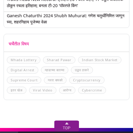
ठोकून रचला इतिहास; बनला टी-20 'पॉवरप्ले किंग'
Ganesh Chaturthi 2024 Shubh Muhurat: गणेश चतुर्थीनिमित्त जाणून
घ्या, शहरनिहाय पूजेच्या वेळा
चर्चेतील विषय
Mhada Lottery
Sharad Pawar
Indian Stock Market
Digital Arrest
म्हाडाच्या बातम्या
उद्धव ठाकरे
Supreme Court
नवरा बायको
Cryptocurrency
इतर खेळ
Viral Video
आरोग्य
Cybercrime