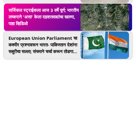
सर्जिकल स्ट्राईकला आज 3 वर्षे पूर्ण; भारतीय
लष्कराने 'असा' केला दहशतवाद्यांचा खात्मा,
पाहा व्हिडिओ
European Union Parliament चा
कश्मीर प्रश्नावरून भारत- पाकिस्तान देशांना
सबुरीचा सल्ला; संयमाने चर्चा करून तोडगा
काढण्याचं आवाहन