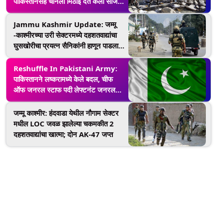
पाकिस्तानसह चीनला मिठाई देत केला साजरा,
पहा फोटो
Jammu Kashmir Update: जम्मू
-काश्मीरच्या उरी सेक्टरमध्ये दहशतवाद्यांचा
घुसखोरीचा प्रयत्न सैनिकांनी हाणून पाडला,
3 जवान जखमी
Reshuffle In Pakistani Army:
पाकिस्तानने लष्करामध्ये केले बदल, चीफ
ऑफ जनरल स्टाफ पदी लेफ्टनंट जनरल
अझहर अब्बास यांची वर्णी
जम्मू काश्मीर: हंदवाडा येथील नौगाम सेक्टर
मधील LOC जवळ झालेल्या चकमकीत 2
दहशतवाद्यांचा खात्मा; दोन AK-47 जप्त