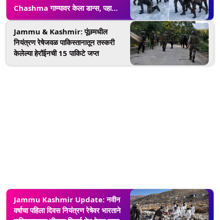
Chashma गाण्यावर केला डान्स, पहा
व्हिडिओ
Jammu & Kashmir: पूंछमधील
नियंत्रण रेषेजवळ पाकिस्तानातून तस्करी
केलेल्या हेरॉईनची 15 पाकिटे जप्त
Jammu Kashmir Update: नवीन
वर्षाचा पहिला दिवस नियंत्रण रेषेवर भारताने