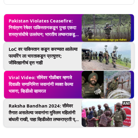
Pakistan Violates Ceasefire:
नियंत्रण रेषेवर पाकिस्तानकडून पुन्हा एकदा
शस्त्रसंधीचे उल्लंघन; भारतीय लष्कराकडून
चोख प्रत्युत्तर
LoC वर पाकिस्तान कडून करण्यात आलेल्या
फायरिंग ला भारताकडून प्रत्युत्तर;
जीवितहानीचं वृत्त नाही
Viral Video: सीमेवर गोळीबार म्हणजे
दिवाळी! सणानिमित्त जवानांनी व्यक्त केल्या
भावना, व्हिडीओ व्हायरल
Raksha Bandhan 2024: सीमेवर
तैनात असलेल्या जवानांना मुस्लिम महिलांनी
बांधली राखी, पाहा व्हिडीओत लष्कराप्रती प्रेम
आणि आदर