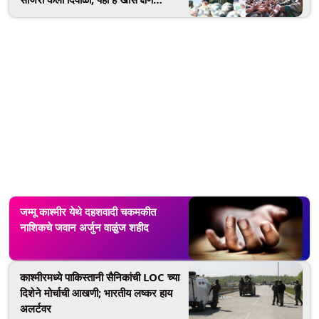
(Watch Video)
जम्मू काश्मीर येथे दहशवादी चकमकीत
नाशिकचे जवान अर्जुन वाळुंज शहीद
काश्मीरमध्ये पाकिस्तानी सैनिकांची LOC च्या
दिशेने मोर्चाची आखणी; भारतीय लष्कर हाय
अलर्टवर