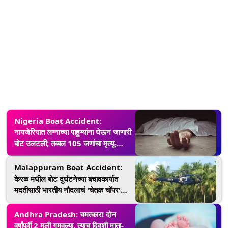
Nigeria Boat Accident:
नायजेरियात लग्नाच्या पाहुण्यांना घेऊन जाणारी
बोट उलटली; तब्बल 105 जणांचा मृत्यू-
Reports
Malappuram Boat Accident:
केरळ मधील बोट दुर्घटनेच्या बचावकार्यात
मदतीसाठी भारतीय नौदलाचं 'चेतक चॉपर'
दाखल
Andhra Pradesh: चमत्कार! दोन
वर्षांपूर्वी 2 मुली गमवल्या, त्याच दिवशी माता-