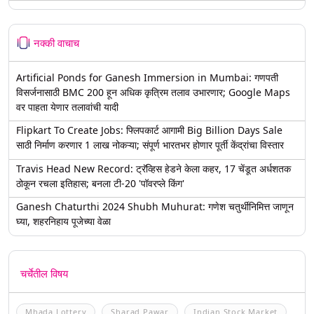
नक्की वाचाच
Artificial Ponds for Ganesh Immersion in Mumbai: गणपती
विसर्जनासाठी BMC 200 हून अधिक कृत्रिम तलाव उभारणार; Google Maps
वर पाहता येणार तलावांची यादी
Flipkart To Create Jobs: फ्लिपकार्ट आगामी Big Billion Days Sale
साठी निर्माण करणार 1 लाख नोकऱ्या; संपूर्ण भारतभर होणार पूर्ती केंद्रांचा विस्तार
Travis Head New Record: ट्रॅव्हिस हेडने केला कहर, 17 चेंडूत अर्धशतक
ठोकून रचला इतिहास; बनला टी-20 'पॉवरप्ले किंग'
Ganesh Chaturthi 2024 Shubh Muhurat: गणेश चतुर्थीनिमित्त जाणून
घ्या, शहरनिहाय पूजेच्या वेळा
चर्चेतील विषय
Mhada Lottery
Sharad Pawar
Indian Stock Market