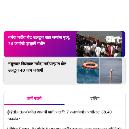
नर्मदा नदीत बोट उलटून सहा जणांचा मृत्यू,
36 जणांची प्रकृती गंभीर
नंदुरबार जिल्ह्यात नर्मदा नदीपात्रात बोट
उलटून 40 जण जखमी
ताजी बातमी
ट्रेंडिंग
मुंबईतील तलावांमधील आजची पाणी पातळी: 7 तलावांमधील पाणीसाठा 88.40
टक्क्यांवर
Nikita Rawal Ranbir Kapoor: रणबीर कपूरच्या जुन्या वक्तव्यावर अभिनेत्री