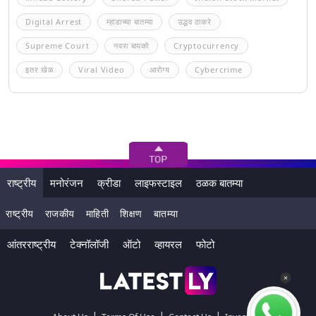
Digital Arrest
म्हाडाच्या बातम्या
उद्धव ठाकरे
Supreme Court
नवरा बायको
Cryptocurrency
इतर खेळ
Viral Video
आरोग्य
Cybercrime
राष्ट्रीय
मनोरंजन
क्रीडा
लाइफस्टाइल
ठळक बातम्या
राष्ट्रीय
राजकीय
माहिती
शिक्षण
बातम्या
आंतरराष्ट्रीय
टेक्नॉलॉजी
ऑटो
व्हायरल
फोटो