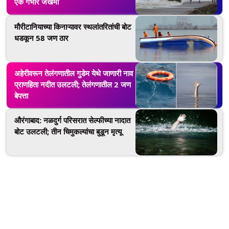
एक गंभीर जखमी
मौरीटानियाच्या किनाऱ्यावर स्थलांतरितांची बोट
धडकून 58 जण ठार
अहेरीवरून तेलंगणातील गुडेम येथे जाणारी नाव
प्राणहिता नदीत उलटली; तेलंगणातील 2 जण
बेपत्ता
औरंगाबाद: नळदुर्ग परिसरात सेल्फीच्या नादात
बोट उलटली; तीन चिमुकल्यांचा बुडून मृत्यू