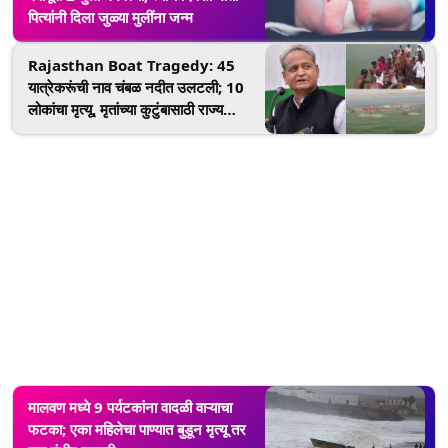
पित्यांनी दिला जुळ्या मुलींना जन्म
Rajasthan Boat Tragedy: 45
यात्रेकरूंची नाव चंबळ नदीत उलटली; 10
लोकांचा मृत्यू, मृतांच्या कुटुंबासाठी राज्य
सरकारकडून 1 लाखाची मदत जाहीर
मालवण मध्ये 9 पर्यटकांना वादळी वाऱ्याचा
फटका; एका महिलेचा पाण्यात बुडून मृत्यू तर