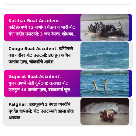
Katihar Boat Accident:
कटिहारमध्ये 12 जणांना घेऊन जाणारी बोट
गंगा नदीत उलटली; 3 जण बेपत्ता, शोधकार्य
सुरू
Congo Boat Accident: काँगोमध्ये
क्वा नदीवर बोट उलटली; 80 हून अधिक
जणांचा मृत्यू, चौकशीचे आदेश
Gujarat Boat Accident:
गुजरातमध्ये मोठी दुर्घटना; तलावात बोट
उलटून 16 जणांचा मृत्यू, बचावकार्य सुरु
(Watch Video)
Palghar: डहाणूमध्ये 2 बेपत्ता व्यक्तींचे
मृतदेह सापडले; बोट उलटल्याने झाला होता
अपघात