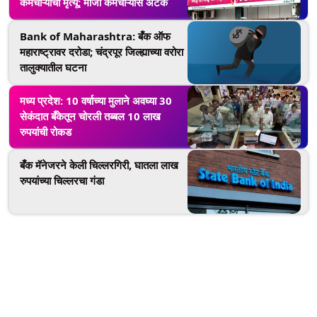
कर्मचाऱ्याचा मृत्यू; माजी कर्मचाऱ्यास अटक
Bank of Maharashtra: बँक ऑफ
महाराष्ट्रावर दरोडा; चंद्रपूर जिल्ह्याच्या वरोरा
तालुक्यातील घटना
मध्य प्रदेश: 10 वर्षाच्या मुलाने अवघ्या 30
सेकंदात बँकेतून चोरली तब्बल 10 लाख
रुपयांची रोकड
बँक मॅनेजरने केली चिल्लरगिरी, घातला लाख
रुपयांच्या चिल्लरचा गंडा