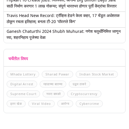
साठी निर्माण करणार 1 लाख नोकऱ्या; संपूर्ण भारतभर होणार पूर्ती केंद्रांचा विस्तार
Travis Head New Record: ट्रॅव्हिस हेडने केला कहर, 17 चेंडूत अर्धशतक
ठोकून रचला इतिहास; बनला टी-20 'पॉवरप्ले किंग'
Ganesh Chaturthi 2024 Shubh Muhurat: गणेश चतुर्थीनिमित्त जाणून
घ्या, शहरनिहाय पूजेच्या वेळा
चर्चेतील विषय
Mhada Lottery
Sharad Pawar
Indian Stock Market
Digital Arrest
म्हाडाच्या बातम्या
उद्धव ठाकरे
Supreme Court
नवरा बायको
Cryptocurrency
इतर खेळ
Viral Video
आरोग्य
Cybercrime