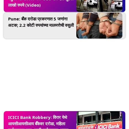
लाखो रुपये (Video)
Pune: बँक दरोडा प्रकरणात 5 जणांना
अटक; 2.2 कोटी रुपयांच्या मालमत्तेची वसुली
ICICI Bank Robbery: विरार येथे
आयसीआयसीआय बँकेवर दरोडा, महिला