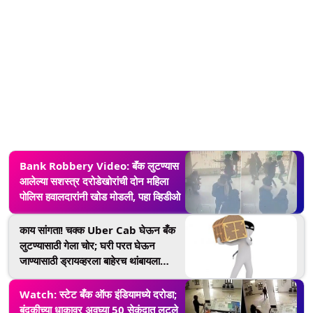
Bank Robbery Video: बॅंक लुटण्यास
आलेल्या सशस्त्र दरोडेखोरांची दोन महिला
पोलिस हवालदारांनी खोड मोडली, पहा व्हिडीओ
काय सांगता! चक्क Uber Cab घेऊन बँक
लुटण्यासाठी गेला चोर; घरी परत घेऊन
जाण्यासाठी ड्रायव्हरला बाहेरच थांबायला
सांगितले
Watch: स्टेट बँक ऑफ इंडियामध्ये दरोडा;
बंदुकीच्या धाकावर अवघ्या 50 सेकंदात लुटले