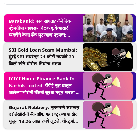
Barabanki: काय सांगता? कॅनेडियन
प्रेयसीला महागड्या भेटवस्तू देण्यासाठी
व्यक्तीने केला बँक लुटण्याचा प्रयत्न;
आरोपीला अटक (Video)
SBI Gold Loan Scam Mumbai:
मुंबई SBI शाखेतून 21 कोटी रुपयांचे 29
किलो सोने चोरीस, तिघांना अटक
ICICI Home Finance Bank In
Nashik Looted: पीपीई सूट घालून
आलेल्या चोरांनी बॅंकेची सुरक्षा भेदून मारला 5
कोटींच्या दागिन्यांवर डल्ला
Gujarat Robbery: सुरतमध्ये सशस्त्र
दरोडेखोरांनी बँक ऑफ महाराष्ट्रच्या शाखेत
घुसून 13.26 लाख रुपये लुटले, चोरट्यांचा
व्हिडिओ व्हायरल