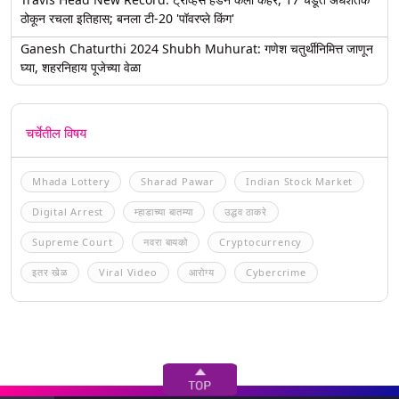
ठोकून रचला इतिहास; बनला टी-20 'पॉवरप्ले किंग'
Ganesh Chaturthi 2024 Shubh Muhurat: गणेश चतुर्थीनिमित्त जाणून
घ्या, शहरनिहाय पूजेच्या वेळा
चर्चेतील विषय
Mhada Lottery
Sharad Pawar
Indian Stock Market
Digital Arrest
म्हाडाच्या बातम्या
उद्धव ठाकरे
Supreme Court
नवरा बायको
Cryptocurrency
इतर खेळ
Viral Video
आरोग्य
Cybercrime