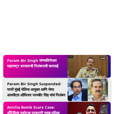
Param Bir Singh यांच्याविरोधात
महाराष्ट्र सरकारची निलंबनाची कारवाई
Param Bir Singh Suspended:
माजी मुंबई पोलिस आयुक्त आणि जेष्ठ
आयपीएस ऑफिसर परमबीर सिंह यांचं निलंबन
Antilia Bomb Scare Case:
अँटिलिया स्फोटक प्रकरणी नवाब मलिक