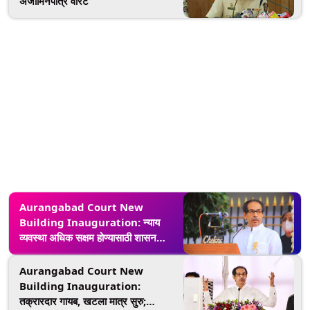
अजामिनपात्र वॉरंट
Aurangabad Court New
Building Inauguration: न्याय
व्यवस्था अधिक सक्षम होण्यासाठी शासन
आवश्यक त्या सर्व सुविधा देणार - मुख्यमंत्री
उद्धव ठाकरे
Aurangabad Court New
Building Inauguration:
तक्रारदार गायब, खटला मात्र सुरु;