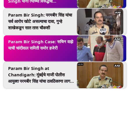
Singh यांनी त्यांच्या विरूद्धची
Proclamation Order रद्द करण्यासाठी
न्यायालयात केला अर्ज; 29 नोव्हेंबरला
Param Bir Singh: परमबीर सिंह यांचा
सुनावणी
सर्व आरोप खोटे असल्याचा दावा, गुन्हे
शाखेकडून सात तास चौकशी
Param Bir Singh Case: सचिन वाझे
याची चांदीवाल समिती समोर हजेरी
Param Bir Singh ​at
Chandigarh: मुंबईचे माजी पोलीस
आयुक्त परमबीर सिंह यांचा ठावठिकाणा लागला,
चंडीगढ येथे असल्याचे वृत्त