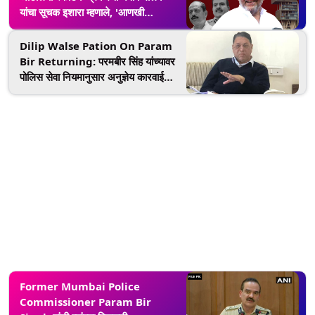
यांचा सूचक इशारा म्हणाले, 'आणखी
धक्कादायक माहिती बाहेर येणार'
Dilip Walse Pation On Param
Bir Returning: परमबीर सिंह यांच्यावर
पोलिस सेवा नियमानुसार अनुज्ञेय कारवाई
करण्यासंदर्भात मुख्यमंत्र्यांशी बोलून पुढील
निर्णय घेतला जाईल
Former Mumbai Police
Commissioner Param Bir