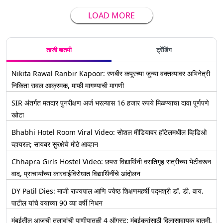
LOAD MORE
ताजी बातमी
ट्रेंडिंग
Nikita Rawal Ranbir Kapoor: रणबीर कपूरच्या जुन्या वक्तव्यावर अभिनेत्री
निकिता रावल आक्रमक, माफी मागण्याची मागणी
SIR अंतर्गत मतदार पुनरीक्षण अर्ज भरल्यास 16 हजार रुपये मिळण्याचा दावा पूर्णपणे
खोटा
Bhabhi Hotel Room Viral Video: सोशल मीडियावर हॉटेलमधील व्हिडिओ
व्हायरल; सायबर सुरक्षेचे मोठे आव्हान
Chhapra Girls Hostel Video: छपरा विद्यार्थिनी वसतिगृह रात्रीच्या भेटीवरून
वाद, प्राचार्यांच्या कारवाईविरोधात विद्यार्थिनींचे आंदोलन
DY Patil Dies: माजी राज्यपाल आणि ज्येष्ठ शिक्षणमहर्षी पद्मश्री डॉ. डी. वाय.
पाटील यांचे वयाच्या 90 व्या वर्षी निधन
मुंबईतील आजची तलावांची पाणीपातळी 4 ऑगस्ट: मुंबईकरांसाठी दिलासादायक बातमी,