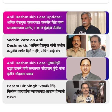
Anil Deshmukh Case Update:
अनिल देशमुख प्रकरणात परमबीर सिंह यांना
धमकावल्याचा आरोप, CBIने मुंबईचे पोलीस
आयुक्त संजय पांडे यांची केली 6 तास चौकशी
Sachin Vaze on Anil
Deshmukh: 'अनिल देशमुख यांनी कधीच
वसुलीचे टार्गेट दिले नाही', सचिन वाझे यांच्या
उत्तरामुळे 'कहानी में ट्विस्ट'
Anil Deshmukh Case: मुख्यमंत्री
उद्धव ठाकरे यांचे सल्लागार सीताराम कुंटे यांचा
ईडीने नोंदवला जबाब
Param Bir Singh: परमबीर सिंह
निलंबन कारवाईस न्यायालयात आव्हान देण्याची
शक्यता