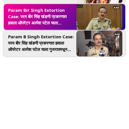
मुख्यमंत्री उद्धव ठाकरे यांचा परमबीर सिंह
यांना टोला
Param Bir Singh Extortion
Case: परम बीर सिंह खंडणी प्रकरणात
हवाला ऑपरेटर अल्पेश पटेल याला
गुजरातमधून अटक
Param B Singh Extortion Case:
परम बीर सिंह खंडणी प्रकरणात हवाला
ऑपरेटर अल्पेश पटेल याला गुजरातमधून
अटक