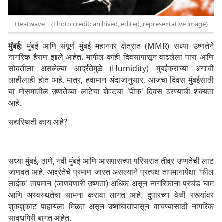
Heatwave | (Photo credit: archived, edited, representative image)
मुंबई:
मुंबई आणि संपूर्ण मुंबई महानगर क्षेत्रात (MMR) सध्या उष्णतेने
नागरिक हैराण झाले आहेत. मागील काही दिवसांपासून वाढलेला पारा आणि
सोबतीला असलेल्या आर्द्रतेमुळे (Humidity) मुंबईकरांच्या अंगाची
लाहीलाही होत आहे. मात्र, हवामान अंदाजानुसार, आजचा दिवस मुंबईसाठी
या मोसमातील उष्णतेच्या लाटेचा शेवटचा 'पीक' दिवस ठरण्याची शक्यता
आहे.
​सद्यस्थिती काय आहे?
सध्या मुंबई, ठाणे, नवी मुंबई आणि आसपासच्या परिसरात तीव्र उष्णतेची लाट
जाणवत आहे. आर्द्रतेचे प्रमाण जास्त असल्याने प्रत्यक्ष तापमानापेक्षा 'फील
लाईक' तापमान (जाणवणारी उष्णता) अधिक असून नागरिकांना प्रचंड घाम
आणि अस्वस्थतेचा सामना करावा लागत आहे. दुपारच्या वेळी रस्त्यांवर
शुकशुकाट पाहायला मिळत असून उष्माघातापासून वाचण्यासाठी नागरिक
सावधगिरी बागत आहेत.