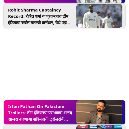
भारतीय खेळाडू अडचणीत, आगामी मालिकेतून
Rohit Sharma Captaincy
बाहेर होण्याची शक्यता
Record: रोहित शर्मा या प्रकरणात टीम
इंडियाचा सर्वात यशस्वी कर्णधार, येथे पहा
जबरदस्त आकडेवारी
Irfan Pathan On Pakistani
Trollers: टीम इंडियाच्या पराभवाचा आनंद
साजरा करणाऱ्या पाकिस्तानी ट्रोलर्सची
इरफान पठाणने उडवली खिल्ली, ट्विट करुन