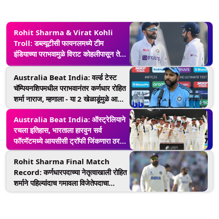
Rohit Sharma & Virat Kohli
Troll: डब्ल्यूटीसी फायनलमध्ये टीम
इंडियाच्या पराभवामुळे विराट कोहलीपासून ते
रोहित शर्मापर्यंत चाहते संतापले, काय म्हणाले
पहा
Australia Beat India: वर्ल्ड टेस्ट
चॅम्पियनशिपमधील पराभवानंतर कर्णधार रोहित
शर्मा नाराज, म्हणाला - या 2 खेळाडूंमुळे आमचा
झाला पराभव
Australia Beat India: ऑस्ट्रेलियाने
रचला इतिहास, भारताला हारवुन सर्व
फॉरमॅटमध्ये आयसीसी ट्रॉफी जिंकणारा ठरला
पहिला संघ
Rohit Sharma Final Match
Record: कर्णधारपदाच्या नेतृत्वाखाली रोहित
शर्माने पहिल्यांदाच गमावला विजेतेपदाचा
सामना, असा आहे 'हिटमॅन'चा विक्रम