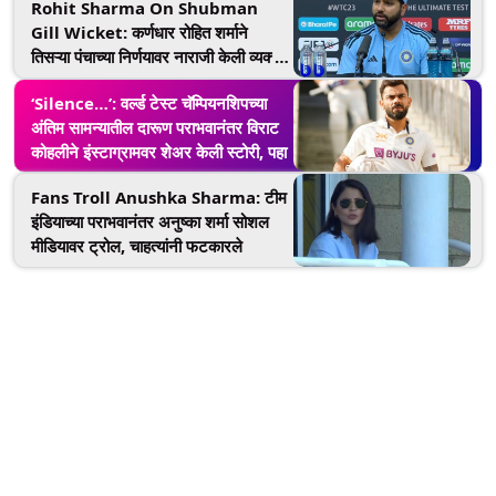
Rohit Sharma On Shubman
दिले उत्तर
Gill Wicket: कर्णधार रोहित शर्माने
तिसऱ्या पंचाच्या निर्णयावर नाराजी केली व्यक्त,
म्हणाला...
‘Silence…’: वर्ल्ड टेस्ट चॅम्पियनशिपच्या
अंतिम सामन्यातील दारूण पराभवानंतर विराट
कोहलीने इंस्टाग्रामवर शेअर केली स्टोरी, पहा
Fans Troll Anushka Sharma: टीम
इंडियाच्या पराभवानंतर अनुष्का शर्मा सोशल
मीडियावर ट्रोल, चाहत्यांनी फटकारले