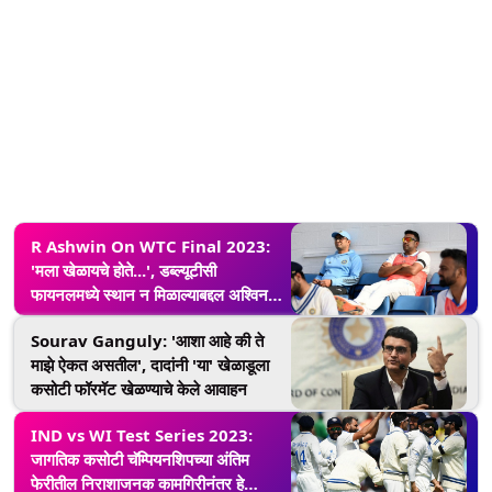
R Ashwin On WTC Final 2023:
'मला खेळायचे होते...', डब्ल्यूटीसी
फायनलमध्ये स्थान न मिळाल्याबद्दल अश्विनने
मौन सोडले; सांगितले संपूर्ण सत्य
Sourav Ganguly: 'आशा आहे की ते
माझे ऐकत असतील', दादांनी 'या' खेळाडूला
कसोटी फॉरमॅट खेळण्याचे केले आवाहन
IND vs WI Test Series 2023:
जागतिक कसोटी चॅम्पियनशिपच्या अंतिम
फेरीतील निराशाजनक कामगिरीनंतर हे