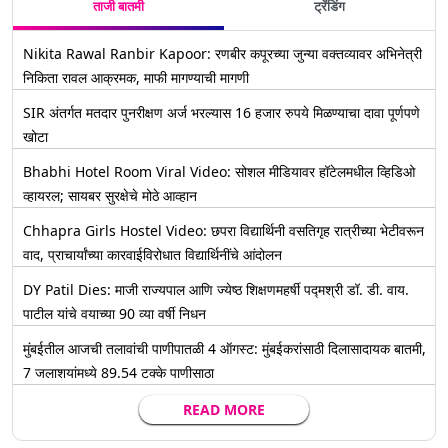
ताजी बातमी
ट्रेंडिंग
Nikita Rawal Ranbir Kapoor: रणबीर कपूरच्या जुन्या वक्तव्यावर अभिनेत्री
निकिता रावल आक्रमक, माफी मागण्याची मागणी
SIR अंतर्गत मतदार पुनरीक्षण अर्ज भरल्यास 16 हजार रुपये मिळण्याचा दावा पूर्णपणे
खोटा
Bhabhi Hotel Room Viral Video: सोशल मीडियावर हॉटेलमधील व्हिडिओ
व्हायरल; सायबर सुरक्षेचे मोठे आव्हान
Chhapra Girls Hostel Video: छपरा विद्यार्थिनी वसतिगृह रात्रीच्या भेटीवरून
वाद, प्राचार्यांच्या कारवाईविरोधात विद्यार्थिनींचे आंदोलन
DY Patil Dies: माजी राज्यपाल आणि ज्येष्ठ शिक्षणमहर्षी पद्मश्री डॉ. डी. वाय.
पाटील यांचे वयाच्या 90 व्या वर्षी निधन
मुंबईतील आजची तलावांची पाणीपातळी 4 ऑगस्ट: मुंबईकरांसाठी दिलासादायक बातमी,
7 जलाशयांमध्ये 89.54 टक्के पाणीसाठा
READ MORE