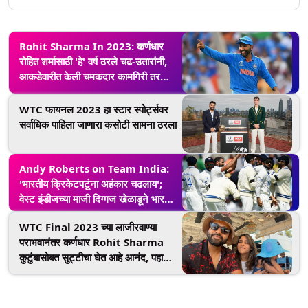
Rohit Sharma In 2023: कर्णधार
रोहित शर्मासाठी 'हे' वर्ष ठरले चढ-उतारांनी,
आकडेवारीत केली चमकदार कामगिरी तर
आयसीसीसी ट्राॅफीमध्ये मिळाली निराशा
WTC फायनल 2023 हा स्टार स्पोर्ट्सवर
सर्वाधिक पाहिला जाणारा कसोटी सामना ठरला
Andy Roberts on Team India:
'भारतीय क्रिकेटपटूंना अहंकार चढलाय';
वेस्ट इंडीजच्या माजी दिग्गज खेळाडूने भारतीय
संघावर केली टीका
WTC Final 2023 च्या लाजीरवाण्या
पराभवानंतर कर्णधार Rohit Sharma
कुटुंबासोबत सुट्टीचा घेत आहे आनंद, पहा
फोटो