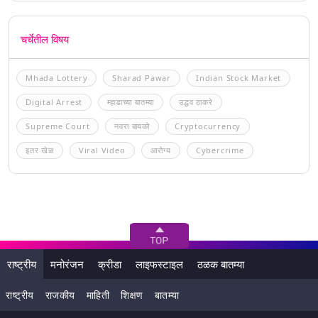
चर्चेतील विषय
Mhada Lottery
Sharad Pawar
Indian Stock Market
Digital Arrest
म्हाडाच्या बातम्या
उद्धव ठाकरे
Supreme Court
नवरा बायको
Cryptocurrency
इतर खेळ
Viral Video
आरोग्य
Cybercrime
राष्ट्रीय
मनोरंजन
क्रीडा
लाइफस्टाइल
ठळक बातम्या
राष्ट्रीय
राजकीय
माहिती
शिक्षण
बातम्या