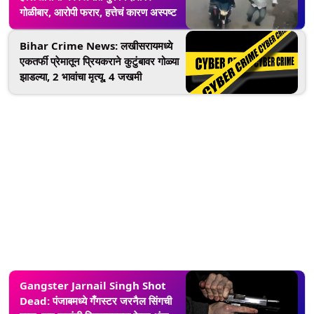
गोळीबार, आरोपी फरार, हत्तेचं कारण अस्पष्ट
Bihar Crime News: लखीसरायमध्ये
एकतर्फी प्रेमातून प्रियकराने कुटुंबावर गोळ्या
झाडल्या, 2 भावांचा मृत्यू, 4 जखमी
Gangster Jarnail Singh Shot
Dead: पंजाबमध्ये गँगस्टर जरनैल सिंगची