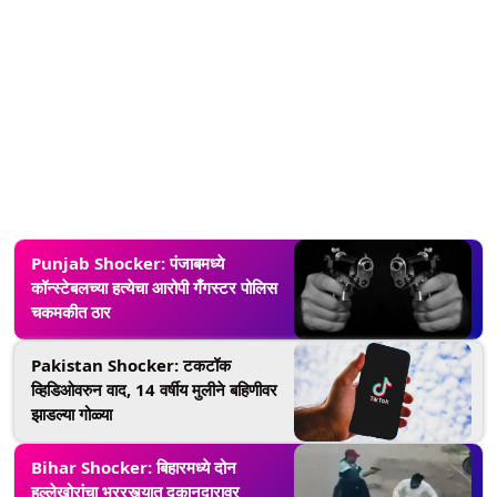
Punjab Shocker: पंजाबमध्ये
कॉन्स्टेबलच्या हत्येचा आरोपी गँगस्टर पोलिस
चकमकीत ठार
Pakistan Shocker: टकटॉक
व्हिडिओवरुन वाद, 14 वर्षीय मुलीने बहिणीवर
झाडल्या गोळ्या
Bihar Shocker: बिहारमध्ये दोन
हल्लेखोरांचा भररस्त्यात दुकानदारावर