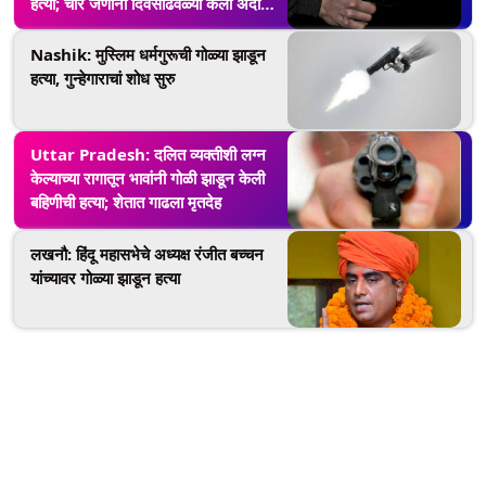
हत्या; चार जणांनी दिवसाढवळ्या केला अंदाधुंद
गोळीबार (Watch Video)
Nashik: मुस्लिम धर्मगुरूची गोळ्या झाडून
हत्या, गुन्हेगाराचां शोध सुरु
Uttar Pradesh: दलित व्यक्तीशी लग्न
केल्याच्या रागातून भावांनी गोळी झाडून केली
बहिणीची हत्या; शेतात गाढला मृतदेह
लखनौ: हिंदू महासभेचे अध्यक्ष रंजीत बच्चन
यांच्यावर गोळ्या झाडून हत्या