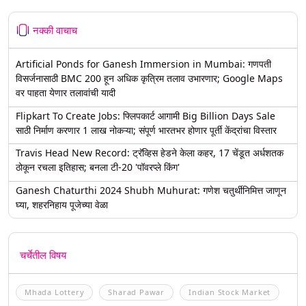
नक्की वाचाच
Artificial Ponds for Ganesh Immersion in Mumbai: गणपती
विसर्जनासाठी BMC 200 हून अधिक कृत्रिम तलाव उभारणार; Google Maps
वर पाहता येणार तलावांची यादी
Flipkart To Create Jobs: फ्लिपकार्ट आगामी Big Billion Days Sale
साठी निर्माण करणार 1 लाख नोकऱ्या; संपूर्ण भारतभर होणार पूर्ती केंद्रांचा विस्तार
Travis Head New Record: ट्रॅव्हिस हेडने केला कहर, 17 चेंडूत अर्धशतक
ठोकून रचला इतिहास; बनला टी-20 'पॉवरप्ले किंग'
Ganesh Chaturthi 2024 Shubh Muhurat: गणेश चतुर्थीनिमित्त जाणून
घ्या, शहरनिहाय पूजेच्या वेळा
चर्चेतील विषय
Mhada Lottery
Sharad Pawar
Indian Stock Market