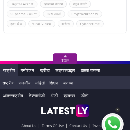
Digital Arrest
म्हाडाच्या बातम्या
उद्धव ठाकरे
Supreme Court
नवरा बायको
Cryptocurrency
इतर खेळ
Viral Video
आरोग्य
Cybercrime
राष्ट्रीय
मनोरंजन
क्रीडा
लाइफस्टाइल
ठळक बातम्या
राष्ट्रीय
राजकीय
माहिती
शिक्षण
बातम्या
आंतरराष्ट्रीय
टेक्नॉलॉजी
ऑटो
व्हायरल
फोटो
|
|
|
About Us
Terms Of Use
Contact Us
Investors