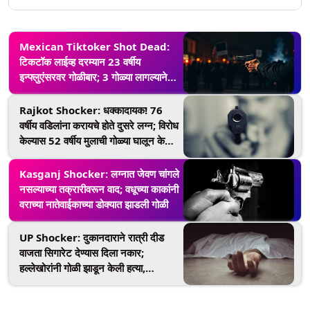
Mexican Tiktoker Shot Dead:
टिकटॉक लाईव्ह दरम्यान 23 वर्षीय
इन्फ्लुएंसरवर गोळीबार; 3 गोळ्या लागल्याने
मृत्यू
Rajkot Shocker: धक्कादायक! 76
वर्षीय वडिलांना करायचे होते दुसरे लग्न; विरोध
केल्यास 52 वर्षीय मुलाची गोळ्या घालून केली
हत्या
Kasganj Shocker: लग्नात जेवण चांगले
नसल्याच्या तक्रारीवरून वाद; वधूच्या काकांनी
वराच्या नातेवाईकाच्या डोक्यात झाडली गोळी
UP Shocker: दुकानदाराने रात्री दीड
वाजता सिगारेट देण्यास दिला नकार;
हल्लेखोरांनी गोळी झाडून केली हत्या,
Varanasi मधील धक्कादायक घटना