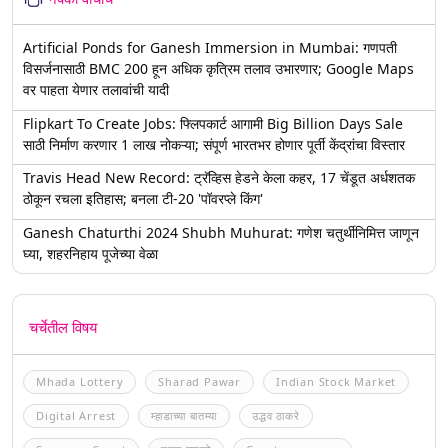
Artificial Ponds for Ganesh Immersion in Mumbai: गणपती
विसर्जनासाठी BMC 200 हून अधिक कृत्रिम तलाव उभारणार; Google Maps
वर पाहता येणार तलावांची यादी
Flipkart To Create Jobs: फ्लिपकार्ट आगामी Big Billion Days Sale
साठी निर्माण करणार 1 लाख नोकऱ्या; संपूर्ण भारतभर होणार पूर्ती केंद्रांचा विस्तार
Travis Head New Record: ट्रॅव्हिस हेडने केला कहर, 17 चेंडूत अर्धशतक
ठोकून रचला इतिहास; बनला टी-20 'पॉवरप्ले किंग'
Ganesh Chaturthi 2024 Shubh Muhurat: गणेश चतुर्थीनिमित्त जाणून
घ्या, शहरनिहाय पूजेच्या वेळा
चर्चेतील विषय
Mhada Lottery
Sharad Pawar
Indian Stock Market
Digital Arrest
म्हाडाच्या बातम्या
उद्धव ठाकरे