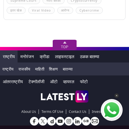
Supreme Court
नवरा बायको
Cryptocurrency
इतर खेळ
Viral Video
आरोग्य
Cybercrime
राष्ट्रीय
मनोरंजन
क्रीडा
लाइफस्टाइल
ठळक बातम्या
राष्ट्रीय
राजकीय
माहिती
शिक्षण
बातम्या
आंतरराष्ट्रीय
टेक्नॉलॉजी
ऑटो
व्हायरल
फोटो
|
|
|
About Us
Terms Of Use
Contact Us
Investors