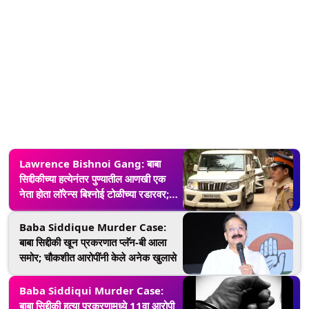
Lawrence Bishnoi Gang: बाबा
सिद्दीकीच्या हत्येनंतर पुण्यातील आणखी एक
नेता होता लॉरेन्स बिश्नोई टोळीच्या रडारवर;
मुंबई पोलिसांचा खुलासा
Baba Siddique Murder Case:
बाबा सिद्दीकी खून प्रकरणात प्लॅन-बी आला
समोर; चौकशीत आरोपींनी केले अनेक खुलासे
Baba Siddiqui Murder Case:
बाबा सिद्दीकी हत्या प्रकरणामध्ये 11वा आरोपी