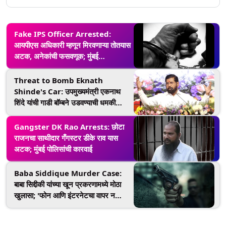
Fake IPS Officer Arrested:
आयपीएस अधिकारी म्हणून मिरवणाऱ्या तोतयास
अटक, अनेकांची फसवणूक; मुंबई
पोलिसांकडून कारवाई
Threat to Bomb Eknath
Shinde's Car: उपमुख्यमंत्री एकनाथ
शिंदे यांची गाडी बॉम्बने उडवण्याची धमकी
देणाऱ्या आरोपींना अटक
Gangster DK Rao Arrests: छोटा
राजनचा साथीदार गँगस्टर डीके राव यास
अटक; मुंबई पोलिसांची कारवाई
Baba Siddique Murder Case:
बाबा सिद्दीकी यांच्या खून प्रकरणामध्ये मोठा
खुलासा; 'फोन आणि इंटरनेटचा वापर न
करता खुनाचा कट कसा रचला?' याची आरोपी
कडून कबुली