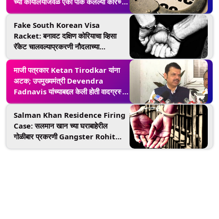
च्या कार्यालयाजवळ एका पार्क केलेल्या कारच्या
टायर मधून अजून एक शस्त्र जप्त
Fake South Korean Visa
Racket: बनावट दक्षिण कोरियाचा व्हिसा
रॅकेट चालवल्याप्रकरणी नौदलाच्या
अधिकाऱ्याला अटक
माजी पत्रकार Ketan Tirodkar यांना
अटक; उपमुख्यमंत्री Devendra
Fadnavis यांच्याबद्दल केली होती वादग्रस्त
टिप्पणी
Salman Khan Residence Firing
Case: सलमान खान च्या घराबाहेरील
गोळीबार प्रकरणी Gangster Rohit
Godara ला अटक