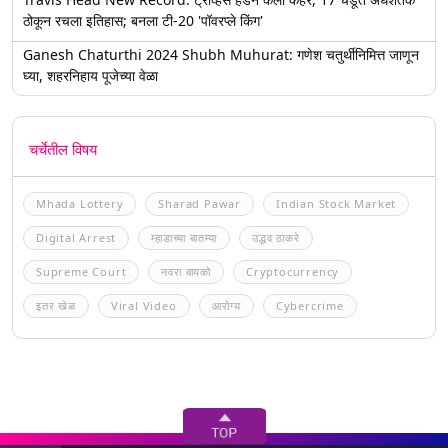
ठोकून रचला इतिहास; बनला टी-20 'पॉवरप्ले किंग'
Ganesh Chaturthi 2024 Shubh Muhurat: गणेश चतुर्थीनिमित्त जाणून
घ्या, शहरनिहाय पूजेच्या वेळा
चर्चेतील विषय
Mhada Lottery
Sharad Pawar
Indian Stock Market
Digital Arrest
म्हाडाच्या बातम्या
उद्धव ठाकरे
Supreme Court
नवरा बायको
Cryptocurrency
इतर खेळ
Viral Video
आरोग्य
Cybercrime