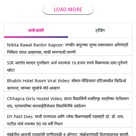
LOAD MORE
ताजी बातमी
ट्रेंडिंग
Nikita Rawal Ranbir Kapoor: रणबीर कपूरच्या जुन्या वक्तव्यावर अभिनेत्री
निकिता रावल आक्रमक, माफी मागण्याची मागणी
SIR अंतर्गत मतदार पुनरीक्षण अर्ज भरल्यास 16 हजार रुपये मिळण्याचा दावा पूर्णपणे
खोटा
Bhabhi Hotel Room Viral Video: सोशल मीडियावर हॉटेलमधील व्हिडिओ
व्हायरल; सायबर सुरक्षेचे मोठे आव्हान
Chhapra Girls Hostel Video: छपरा विद्यार्थिनी वसतिगृह रात्रीच्या भेटीवरून
वाद, प्राचार्यांच्या कारवाईविरोधात विद्यार्थिनींचे आंदोलन
DY Patil Dies: माजी राज्यपाल आणि ज्येष्ठ शिक्षणमहर्षी पद्मश्री डॉ. डी. वाय.
पाटील यांचे वयाच्या 90 व्या वर्षी निधन
मुंबईतील आजची तलावांची पाणीपातळी 4 ऑगस्ट: मुंबईकरांसाठी दिलासादायक बातमी,