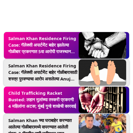
Salman Khan Residence Firing
Case: गॅलेक्सी अपार्टमेंट बाहेर झालेल्या
गोळीबार प्रकरणात 5वा आरोपी राजस्थान
मधून अटकेत!
Salman Khan Residence Firing
Case: गॅलेक्सी अपार्टमेंट बाहेर गोळीबारासाठी
शस्त्र पुरवण्याचा आरोप असलेल्या Anuj
Thapan चा आत्महत्येच्या प्रयत्नामध्ये मृत्यू
Child Trafficking Racket
Busted: लहान मुलांच्या तस्करी प्रकरणी
4 महिलांना अटक; मुंबई गुन्हे शाखेची कारवाई
Salman Khan च्या घराबाहेर करण्यात
आलेल्या गोळीबारामध्ये वापरण्यात आलेली