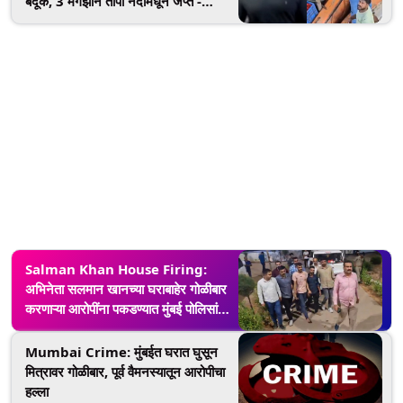
बंदूक, 3 मॅगझीन तापी नदीमधून जप्त -
Mumbai Crime Branch ची माहिती
Salman Khan House Firing:
अभिनेता सलमान खानच्या घराबाहेर गोळीबार
करणाऱ्या आरोपींना पकडण्यात मुंबई पोलिसांना
यश, गुजरातमधून अटक
Mumbai Crime: मुंबईत घरात घुसून
मित्रावर गोळीबार, पूर्व वैमनस्यातून आरोपीचा
हल्ला