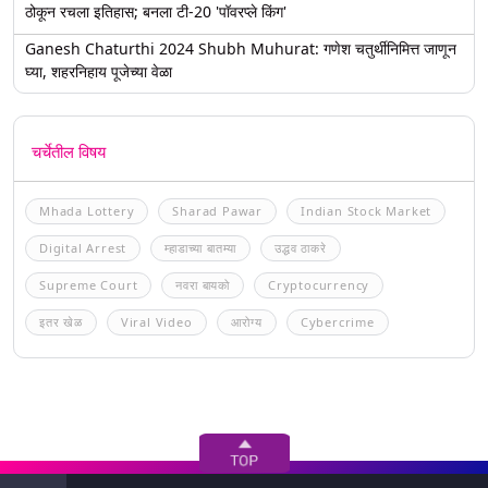
ठोकून रचला इतिहास; बनला टी-20 'पॉवरप्ले किंग'
Ganesh Chaturthi 2024 Shubh Muhurat: गणेश चतुर्थीनिमित्त जाणून
घ्या, शहरनिहाय पूजेच्या वेळा
चर्चेतील विषय
Mhada Lottery
Sharad Pawar
Indian Stock Market
Digital Arrest
म्हाडाच्या बातम्या
उद्धव ठाकरे
Supreme Court
नवरा बायको
Cryptocurrency
इतर खेळ
Viral Video
आरोग्य
Cybercrime