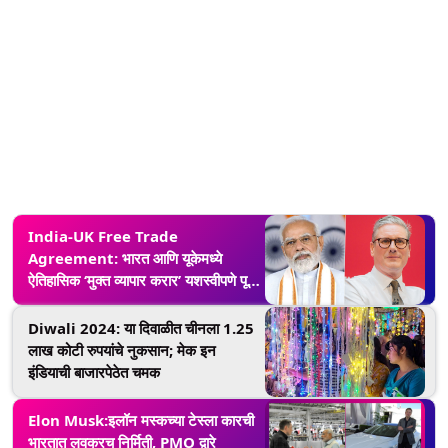
प्रवेश करण्याची योजना
India-UK Free Trade
Agreement: भारत आणि यूकेमध्ये
ऐतिहासिक ‘मुक्त व्यापार करार’ यशस्वीपणे पूर्ण;
दोन्ही अर्थव्यवस्थांमध्ये व्यापार, गुंतवणूक, वाढ,
रोजगार निर्मितीला मिळणार चालना
Diwali 2024: या दिवाळीत चीनला 1.25
लाख कोटी रुपयांचे नुकसान; मेक इन
इंडियाची बाजारपेठेत चमक
Elon Musk:इलॉन मस्कच्या टेस्ला कारची
भारतात लवकरच निर्मिती, PMO द्वारे