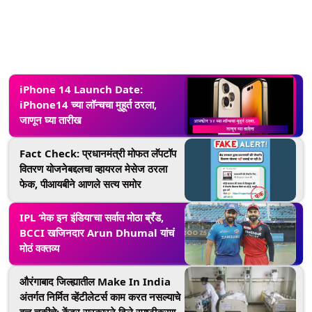
iPhone 14 Launch Date:
iPhone14 च्या लॉन्चचा मुहूर्त ठरला,
जाणून घ्या तारीख
Fact Check: प्रधानमंत्री मोफत लॅपटॉप
वितरण योजनेबद्दलचा व्हायरल मेसेज ठरला
फेक, पीआयबीने आणले सत्य समोर
IPL ‘मेक इन इंडिया’चा सर्वात मोठा ब्रँड,
BCCI खजिनदार Arun Dhumal यांचं
मोठं वक्तव्य
औरंगाबाद जिल्ह्यातील Make In India
अंतर्गत निर्मित व्हेंटीलेटर्स काम करत नसल्याचे