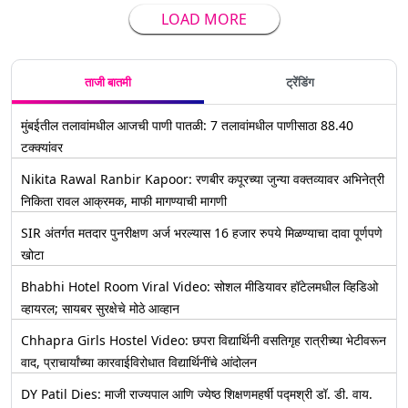
LOAD MORE
ताजी बातमी
ट्रेंडिंग
मुंबईतील तलावांमधील आजची पाणी पातळी: 7 तलावांमधील पाणीसाठा 88.40
टक्क्यांवर
Nikita Rawal Ranbir Kapoor: रणबीर कपूरच्या जुन्या वक्तव्यावर अभिनेत्री
निकिता रावल आक्रमक, माफी मागण्याची मागणी
SIR अंतर्गत मतदार पुनरीक्षण अर्ज भरल्यास 16 हजार रुपये मिळण्याचा दावा पूर्णपणे
खोटा
Bhabhi Hotel Room Viral Video: सोशल मीडियावर हॉटेलमधील व्हिडिओ
व्हायरल; सायबर सुरक्षेचे मोठे आव्हान
Chhapra Girls Hostel Video: छपरा विद्यार्थिनी वसतिगृह रात्रीच्या भेटीवरून
वाद, प्राचार्यांच्या कारवाईविरोधात विद्यार्थिनींचे आंदोलन
DY Patil Dies: माजी राज्यपाल आणि ज्येष्ठ शिक्षणमहर्षी पद्मश्री डॉ. डी. वाय.