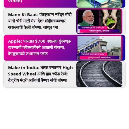
Video)
Mann Ki Baat: पंतप्रधान नरेंद्र मोदी
यांनी 'मेरी माटी मेरा देश' मोहीमराबवणार
असल्याची केली घोषणा, जाणून घ्या
Apple: भारतात $700 दशलक्ष गुंतवणूक
करण्याची फॉक्सकॉनने आखली योजना,
बेंगळुरूमध्ये उभारणार प्लांट
Make in India: भारत बनवणार High
Speed Wheel आणि हाय स्पीड रेल्वे;
केंद्रीय मंत्री अश्विनी वैष्णव यांची घोषणा