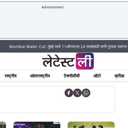
Advertisement
i Water Cut: मुंबई मध्ये 11ऑगस्टला 24 तासांसाठी पाणी पुरवठा राहणार बंद; पहा कुठे
राष्ट्रीय
आंतरराष्ट्रीय
टेक्नॉलॉजी
ऑटो
क्रीडा