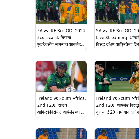
SA vs IRE 3rd ODI 2024
SA vs IRE 3rd ODI 2
Scorecard: तिसऱ्या
Live Streaming: आयर्ल
एकदिवसीय सामन्यात आयर्लंडने
विरुद्ध दक्षिण आफ्रिकेचा ति
दक्षिण आफ्रिकेला दिले 285
एकदिवसीय सामना कधी, कुठे
धावांचे लक्ष्य, पॉल स्टर्लिंगची
आणि कसा पहाल? येथे जाणू
झंझावाती खेळी, पाहा पहिल्या
घ्या
डावाचे स्कोअरकार्ड
Ireland vs South Africa,
Ireland vs South Afri
2nd T20I: साउथ
2nd T20I: आयर्लंड विरूद्ध
आफ्रिकेविरोधात आर्यर्लंडच्या रॉस
दुसऱ्या टी20 सामन्यात दक्षि
अडायरचे झंझावाती शतक
आफ्रिकेने नाणेफेक जिंकून
घेतला क्षेत्ररक्षणाचा निर्णय