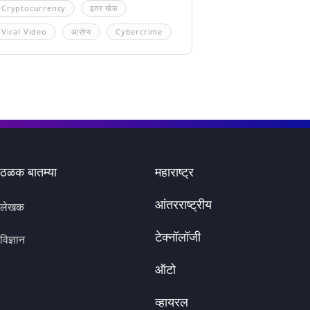
Cryptocurrency
इतर खेळ
Viral Video
आरोग्य
Cybercrime
ठळक बातम्या
महाराष्ट्र
आंतरराष्ट्रीय
लेखक
टेक्नॉलॉजी
विज्ञान
ऑटो
व्हायरल