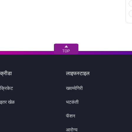
क्रीडा
लाइफस्टाइल
क्रिकेट
खवय्येगिरी
इतर खेळ
भटकंती
फॅशन
आरोग्य