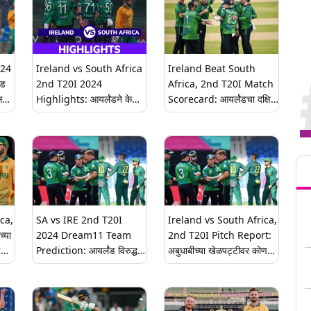
024
Ireland vs South Africa
Ireland Beat South
ंड
2nd T20I 2024
Africa, 2nd T20I Match
सरा
Highlights: आयर्लंडने केला
Scorecard: आयर्लंडचा दक्षिण
मोठा गेम, टी-20 क्रिकेटच्या
आफ्रिकेवर ऐतिहासिक विजय;
न
इतिहासात प्रथमच दक्षिण
मालिका 1-1 अशी बरोबरीत; येथे
आफ्रिकेला लोळवलं; येथे पाहा
पहा सामन्याचे स्कोअरकार्ड
Tren
सामन्याचे हायलाइट्स
ca,
SA vs IRE 2nd T20I
Ireland vs South Africa,
च्या
2024 Dream11 Team
2nd T20I Pitch Report:
ण
Prediction: आयर्लंड विरुद्ध
अबुधाबीच्या खेळपट्टीवर कोण
दक्षिण आफ्रिका 2रा टी 20
जिंकणार फलंदाज की गोलंदाज?
सामना; सर्वोत्तम प्लेइंग इलेव्हन
सामन्यापूर्वी येथे जाणून घ्या पिच
कसे निवडायचे जाणून घ्या
रिपोर्ट