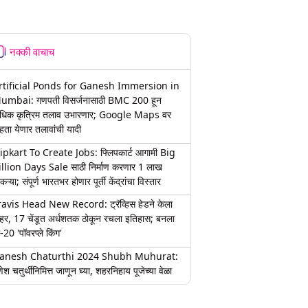
नक्की वाचाच
rtificial Ponds for Ganesh Immersion in
umbai: गणपती विसर्जनासाठी BMC 200 हून
धिक कृत्रिम तलाव उभारणार; Google Maps वर
हता येणार तलावांची यादी
lipkart To Create Jobs: फ्लिपकार्ट आगामी Big
illion Days Sale साठी निर्माण करणार 1 लाख
कऱ्या; संपूर्ण भारतभर होणार पूर्ती केंद्रांचा विस्तार
ravis Head New Record: ट्रॅव्हिस हेडने केला
हर, 17 चेंडूत अर्धशतक ठोकून रचला इतिहास; बनला
-20 'पॉवरप्ले किंग'
anesh Chaturthi 2024 Shubh Muhurat:
ेश चतुर्थीनिमित्त जाणून घ्या, शहरनिहाय पूजेच्या वेळा