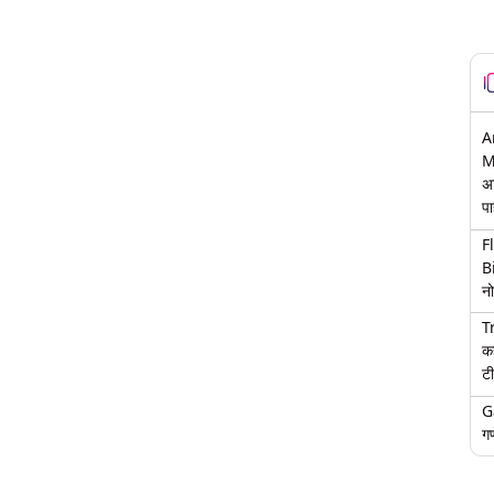
A
M
अ
पा
F
B
नो
T
क
टी
G
गण