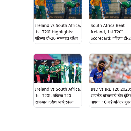
Ireland vs South Africa,
South Africa Beat
1st T20I Highlights:
Ireland, 1st T20I
पहिल्या टी-20 सामन्यात दक्षिण
Scorecard: पहिल्या टी-
आफ्रिकेने आयर्लंडचा 8 गडी
सामन्यात दक्षिण आफ्रिकेने
राखून केला पराभव, एका
आयर्लंडचा दोन गडी राखून क
क्लिकवर येथे पाहा हायलाइट्स
पराभव, रायन रिकेल्टनची द
खेळी; येथे वाचा स्कोअरकार्ड
Ireland vs South Africa,
IND vs IRE T20 2023:
1st T20I: पहिल्या T20
आयर्लंड दौऱ्यासाठी टीम इंडि
सामन्यात दक्षिण आफ्रिकेला
घोषणा, 10 महिन्यांनंतर बुमर
कडवी टक्कर देण्यासाठी आयर्लंड
पुनरागमन; करणार संघाचे नेतृ
सज्ज; पाहा दोन्ही संघाचे हेड टू
हेड रिकॉर्ड