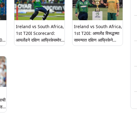
Ireland vs South Africa,
Ireland vs South Africa,
1st T20I Scorecard:
1st T20I: आयर्लंड विरूद्धच्या
20
आयर्लंडने दक्षिण आफ्रिकेसमोर
सामन्यात दक्षिण आफ्रिकेने
ठेवले 172 धावांचे लक्ष्य, कर्टिस
नाणेफेक जिंकून घेतला
ेला
कॅम्फर आणि नील रॉक यांची
क्षेत्ररक्षणाचा निर्णय
मदार
शानदार खेळी
याची
ाहचे
त्व