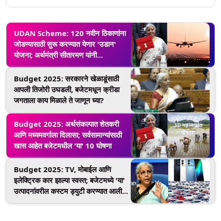
UDAN Scheme: 120 नवीन ठिकाणांना
जोडण्यासाठी सुरू करण्यात येणार 'उडान'
योजना; अर्थमंत्री सीतारमण यांनी
अर्थसंकल्पात केली घोषणा
Budget 2025: सरकारने खेळाडूंसाठी
आपली तिजोरी उघडली, बजेटमधून क्रीडा
जगताला काय मिळाले ते जाणून घ्या?
Budget 2025: अर्थसंकल्पात शेतकरी
आणि मध्यमवर्गाला दिलासा; सर्वसामान्यांसाठी
खास आहेत बजेटमधील 'या' 10 घोषणा
Budget 2025: TV, मोबाईल आणि
इलेक्ट्रिक कार झाल्या स्वस्त; बजेटमध्ये 'या'
उत्पादनांवरील कस्टम ड्युटी करण्यात आली
कमी