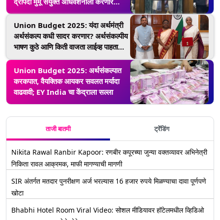
द्रौपदी मुर्मू संयुक्त अधिवेशनाला करणार
संबोधित
Union Budget 2025: यंदा अर्थमंत्री
अर्थसंकल्प कधी सादर करणार? अर्थसंकल्पीय
भाषण कुठे आणि किती वाजता लाईव्ह पाहता
येणार? जाणून घ्या
Union Budget 2025: अर्थसंकल्पात
करकपात, वैयक्तिक आयकर सवलत मर्यादा
वाढवावी; EY India चा केंद्राला सल्ला
ताजी बातमी
ट्रेंडिंग
Nikita Rawal Ranbir Kapoor: रणबीर कपूरच्या जुन्या वक्तव्यावर अभिनेत्री
निकिता रावल आक्रमक, माफी मागण्याची मागणी
SIR अंतर्गत मतदार पुनरीक्षण अर्ज भरल्यास 16 हजार रुपये मिळण्याचा दावा पूर्णपणे
खोटा
Bhabhi Hotel Room Viral Video: सोशल मीडियावर हॉटेलमधील व्हिडिओ