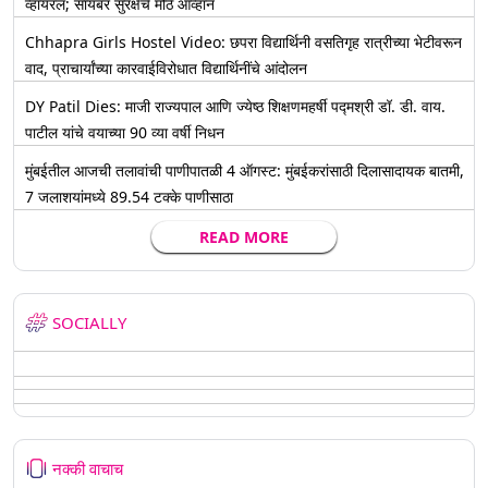
व्हायरल; सायबर सुरक्षेचे मोठे आव्हान
Chhapra Girls Hostel Video: छपरा विद्यार्थिनी वसतिगृह रात्रीच्या भेटीवरून
वाद, प्राचार्यांच्या कारवाईविरोधात विद्यार्थिनींचे आंदोलन
DY Patil Dies: माजी राज्यपाल आणि ज्येष्ठ शिक्षणमहर्षी पद्मश्री डॉ. डी. वाय.
पाटील यांचे वयाच्या 90 व्या वर्षी निधन
मुंबईतील आजची तलावांची पाणीपातळी 4 ऑगस्ट: मुंबईकरांसाठी दिलासादायक बातमी,
7 जलाशयांमध्ये 89.54 टक्के पाणीसाठा
READ MORE
SOCIALLY
नक्की वाचाच