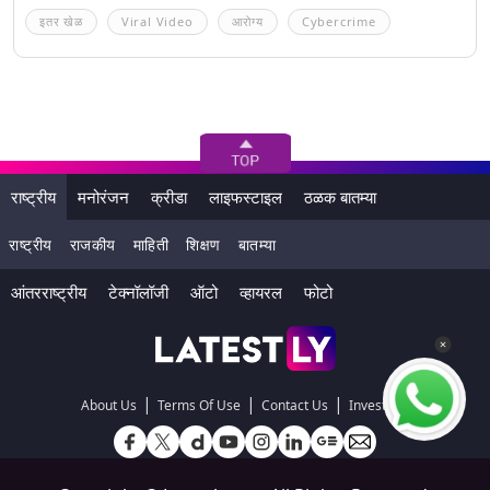
इतर खेळ
Viral Video
आरोग्य
Cybercrime
राष्ट्रीय
मनोरंजन
क्रीडा
लाइफस्टाइल
ठळक बातम्या
राष्ट्रीय
राजकीय
माहिती
शिक्षण
बातम्या
आंतरराष्ट्रीय
टेक्नॉलॉजी
ऑटो
व्हायरल
फोटो
|
|
|
About Us
Terms Of Use
Contact Us
Investors