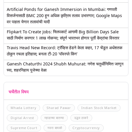
Artificial Ponds for Ganesh Immersion in Mumbai: गणपती
विसर्जनासाठी BMC 200 हून अधिक कृत्रिम तलाव उभारणार; Google Maps
वर पाहता येणार तलावांची यादी
Flipkart To Create Jobs: फ्लिपकार्ट आगामी Big Billion Days Sale
साठी निर्माण करणार 1 लाख नोकऱ्या; संपूर्ण भारतभर होणार पूर्ती केंद्रांचा विस्तार
Travis Head New Record: ट्रॅव्हिस हेडने केला कहर, 17 चेंडूत अर्धशतक
ठोकून रचला इतिहास; बनला टी-20 'पॉवरप्ले किंग'
Ganesh Chaturthi 2024 Shubh Muhurat: गणेश चतुर्थीनिमित्त जाणून
घ्या, शहरनिहाय पूजेच्या वेळा
चर्चेतील विषय
Mhada Lottery
Sharad Pawar
Indian Stock Market
Digital Arrest
म्हाडाच्या बातम्या
उद्धव ठाकरे
Supreme Court
नवरा बायको
Cryptocurrency