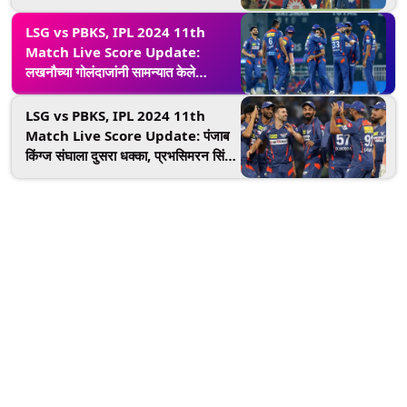
धवन-बेअरस्टोची भागीदारी वाया
LSG vs PBKS, IPL 2024 11th
Match Live Score Update:
लखनौच्या गोलंदाजांनी सामन्यात केले
पुनरागमन, धवनपाठोपाठ करणही बाद झाला
LSG vs PBKS, IPL 2024 11th
Match Live Score Update: पंजाब
किंग्ज संघाला दुसरा धक्का, प्रभसिमरन सिंग
पॅव्हेलियनमध्ये परतला