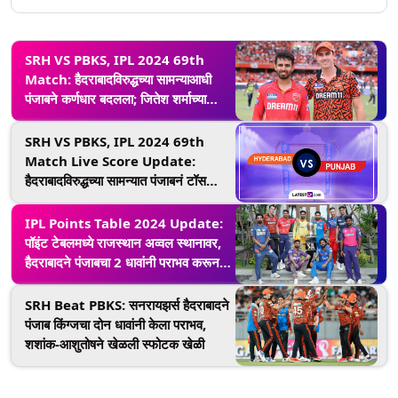
SRH VS PBKS, IPL 2024 69th
Match: हैदराबादविरुद्धच्या सामन्याआधी
पंजाबने कर्णधार बदलला; जितेश शर्माच्या
नेतृत्त्वात खेळणार संघ, पाहा प्लेइंग XI
SRH VS PBKS, IPL 2024 69th
Match Live Score Update:
हैदराबादविरुद्धच्या सामन्यात पंजाबनं टॉस
जिंकला, प्रथम फलंदाजीचा घेतला निर्णय
IPL Points Table 2024 Update:
पॉइंट टेबलमध्ये राजस्थान अव्वल स्थानावर,
हैदराबादने पंजाबचा 2 धावांनी पराभव करून
आपले स्थान राखले; जाणून घ्या इतर संघांची
स्थिती
SRH Beat PBKS: सनरायझर्स हैदराबादने
पंजाब किंग्जचा दोन धावांनी केला पराभव,
शशांक-आशुतोषने खेळली स्फोटक खेळी