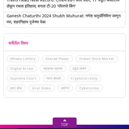
ठोकून रचला इतिहास; बनला टी-20 'पॉवरप्ले किंग'
Ganesh Chaturthi 2024 Shubh Muhurat: गणेश चतुर्थीनिमित्त जाणून
घ्या, शहरनिहाय पूजेच्या वेळा
चर्चेतील विषय
Mhada Lottery
Sharad Pawar
Indian Stock Market
Digital Arrest
म्हाडाच्या बातम्या
उद्धव ठाकरे
Supreme Court
नवरा बायको
Cryptocurrency
इतर खेळ
Viral Video
आरोग्य
Cybercrime