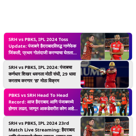
SRH vs PBKS, IPL 2024 Toss
Update: पंजाबने हैदराबादविरुद्ध नाणेफेक
जिंकली, प्रथम गोलंदाजी करण्याचा घेतला
निर्णय; पाहा प्लेइंग 11
SRH vs PBKS, IPL 2024: पंजाबचा
कर्णधार शिखर धवनला मोठी संधी, 29 धावा
करताच करणार 'हा' मोठा विक्रम
PBKS vs SRH Head To Head
Record: आज हैदराबाद आणि पंजाबमध्ये
होणार लढत, जाणून आकडेवारीत कोण आहे
वरचढ
SRH vs PBKS, IPL 2024 23rd
Match Live Streaming: हैदराबाद