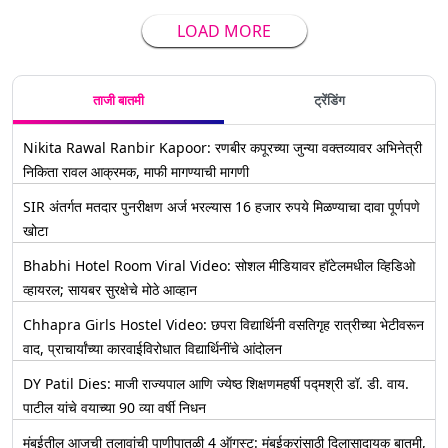
LOAD MORE
ताजी बातमी
ट्रेंडिंग
Nikita Rawal Ranbir Kapoor: रणबीर कपूरच्या जुन्या वक्तव्यावर अभिनेत्री
निकिता रावल आक्रमक, माफी मागण्याची मागणी
SIR अंतर्गत मतदार पुनरीक्षण अर्ज भरल्यास 16 हजार रुपये मिळण्याचा दावा पूर्णपणे
खोटा
Bhabhi Hotel Room Viral Video: सोशल मीडियावर हॉटेलमधील व्हिडिओ
व्हायरल; सायबर सुरक्षेचे मोठे आव्हान
Chhapra Girls Hostel Video: छपरा विद्यार्थिनी वसतिगृह रात्रीच्या भेटीवरून
वाद, प्राचार्यांच्या कारवाईविरोधात विद्यार्थिनींचे आंदोलन
DY Patil Dies: माजी राज्यपाल आणि ज्येष्ठ शिक्षणमहर्षी पद्मश्री डॉ. डी. वाय.
पाटील यांचे वयाच्या 90 व्या वर्षी निधन
मुंबईतील आजची तलावांची पाणीपातळी 4 ऑगस्ट: मुंबईकरांसाठी दिलासादायक बातमी,