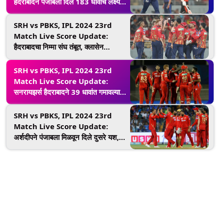
हैदराबादने पंजाबला दिले 183 धावांचे लक्ष्य,
नितीशचे अर्धशतक, अर्शदीपचे चार बळी
SRH vs PBKS, IPL 2024 23rd
Match Live Score Update:
हैदराबादचा निम्मा संघ तंबूत, क्लासेन
पॅव्हेलियनमध्ये परतला
SRH vs PBKS, IPL 2024 23rd
Match Live Score Update:
सनरायझर्स हैदराबादने 39 धावांत गमावल्या
तीन विकेट, अभिषेक शर्माही पॅव्हेलियनमध्ये
SRH vs PBKS, IPL 2024 23rd
Match Live Score Update:
अर्शदीपने पंजाबला मिळवून दिले दुसरे यश,
मार्कराम खाते न उघडता बाद, अभिषेक
क्रीजवर