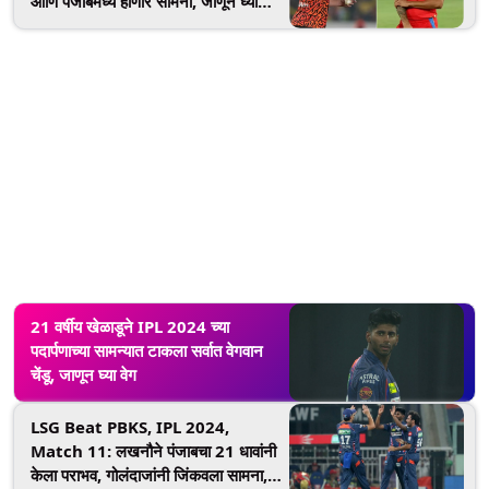
आणि पंजाबमध्ये होणार सामना, जाणून घ्या
कधी अन् कुठे पाहणार लाइव्ह
21 वर्षीय खेळाडूने IPL 2024 च्या
पदार्पणाच्या सामन्यात टाकला सर्वात वेगवान
चेंडू, जाणून घ्या वेग
LSG Beat PBKS, IPL 2024,
Match 11: लखनौने पंजाबचा 21 धावांनी
केला पराभव, गोलंदाजांनी जिंकवला सामना,