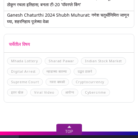
ठोकून रचला इतिहास; बनला टी-20 'पॉवरप्ले किंग'
Ganesh Chaturthi 2024 Shubh Muhurat: गणेश चतुर्थीनिमित्त जाणून
घ्या, शहरनिहाय पूजेच्या वेळा
चर्चेतील विषय
Mhada Lottery
Sharad Pawar
Indian Stock Market
Digital Arrest
म्हाडाच्या बातम्या
उद्धव ठाकरे
Supreme Court
नवरा बायको
Cryptocurrency
इतर खेळ
Viral Video
आरोग्य
Cybercrime