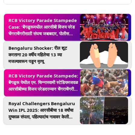
RCB Victory Parade Stampede
Case: 'बेंगळुरूमधील आरसीबी विजय परेड
चेंगराचेंगरीसाठी संघच जबाबदार, पोलीस
जादूगार किंवा देव नाहीत'; ट्रिब्युनलचा निर्णय
Bengaluru Shocker: रील शूट
करताना 20 वर्षीय महिलेचा 13 व्या
मजल्यावरून पडून मृत्यू
RCB Victory Parade Stampede:
बेंगळुरू येथील एम. चिन्नास्वामी स्टेडियमजवळ
आरसीबीच्या विजय परेडदरम्यान चेंगराचेंगरी;
तब्बल 11 जणांचा मृत्यू, अनेकजण जखमी
Royal Challengers Bengaluru
Win IPL 2025: आरसीबीचा 18 वर्षांचा
दुष्काळ संपला, पहिल्यादांच नावावर केली
आयपीएल ट्राॅफी; चाहत्यांनी फटाके फोडून
साजरा केला आनंद