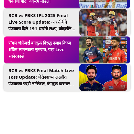
धवनचा मोठा विक्रम मोडला
RCB vs PBKS IPL 2025 Final
Live Score Update: आरसीबीने
पंजाबला दिले 191 धावांचे लक्ष्य, कोहलीने
केल्या सर्वाधिक 43 धावा
रॉयल चॅलेंजर्स बंगळुरू विरुद्ध पंजाब किंग्ज
अंतिम सामन्याला सुरुवात, पाहा Live
स्कोरकार्ड
RCB vs PBKS Final Match Live
Toss Update: जेतेपदाच्या लढतीत
पंजाबच्या पदरी नाणेफेक, बंगळुरू करणार
प्रथम फलंदाजी; पाहा प्लेइंग 11