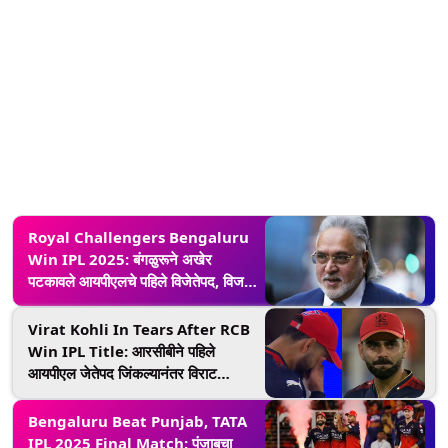
Royal Challengers Bengaluru
Win IPL 2025: बंगळुरूने अखेर
पटकावले आयपीएलचे पहिले विजेतेपद, विजय
माल्याने दिल्या शुभेच्छा!
Virat Kohli In Tears After RCB
Win IPL Title: आरसीबीने पहिले
आयपीएल जेतेपद जिंकल्यानंतर विराट
कोहलीच्या डोळ्यात आनंदाश्रू, पाहा व्हिडिओ
Bengaluru Beat Punjab, TATA
IPL 2025 Final Match: पंजाबचा