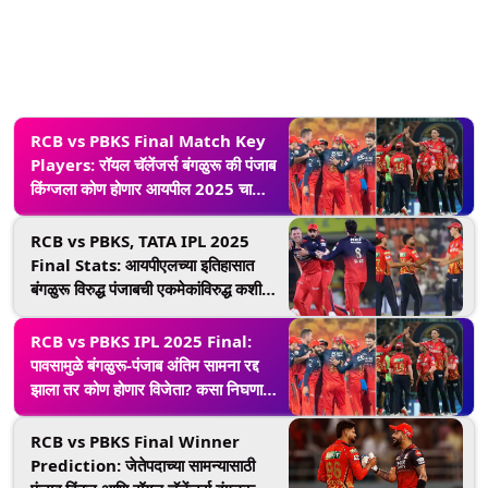
RCB vs PBKS Final Match Key
Players: रॉयल चॅलेंजर्स बंगळुरू की पंजाब
किंग्जला कोण होणार आयपील 2025 चा
विजेता, सर्वांच्या नजरा असतील 'या' दिग्गज
खेळाडूंवर
RCB vs PBKS, TATA IPL 2025
Final Stats: आयपीएलच्या इतिहासात
बंगळुरू विरुद्ध पंजाबची एकमेकांविरुद्ध कशी
आहे कामगिरी, दोन्ही संघाच्या आकेडवारीवर
एक नजर
RCB vs PBKS IPL 2025 Final:
पावसामुळे बंगळुरू-पंजाब अंतिम सामना रद्द
झाला तर कोण होणार विजेता? कसा निघणार
सामन्याचा निकाल
RCB vs PBKS Final Winner
Prediction: जेतेपदाच्या सामन्यासाठी