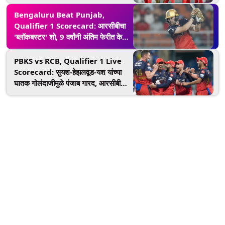
विसरू शकणार नाही हा पराभव!
Bengaluru Beat Punjab,
Qualifier 1 Scorecard: आरसीबीचा
'ब्लॉकबस्टर' शो, 9 वर्षांनी अंतिम फेरीत केला
प्रवेश; क्वालिफायर-1 मध्ये पंजाबचा 8 गडी
राखून पराभव
PBKS vs RCB, Qualifier 1 Live
Scorecard: सुयश-हेझलवूड-यश यांच्या
घातक गोलंदाजीमुळे पंजाब गारद, आरसीबीला
विजयासाठी मिळाले 102 धावांचे लक्ष्य