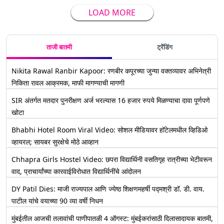
LOAD MORE
ताजी बातमी
ट्रेंडिंग
Nikita Rawal Ranbir Kapoor: रणबीर कपूरच्या जुन्या वक्तव्यावर अभिनेत्री
निकिता रावल आक्रमक, माफी मागण्याची मागणी
SIR अंतर्गत मतदार पुनरीक्षण अर्ज भरल्यास 16 हजार रुपये मिळण्याचा दावा पूर्णपणे
खोटा
Bhabhi Hotel Room Viral Video: सोशल मीडियावर हॉटेलमधील व्हिडिओ
व्हायरल; सायबर सुरक्षेचे मोठे आव्हान
Chhapra Girls Hostel Video: छपरा विद्यार्थिनी वसतिगृह रात्रीच्या भेटीवरून
वाद, प्राचार्यांच्या कारवाईविरोधात विद्यार्थिनींचे आंदोलन
DY Patil Dies: माजी राज्यपाल आणि ज्येष्ठ शिक्षणमहर्षी पद्मश्री डॉ. डी. वाय.
पाटील यांचे वयाच्या 90 व्या वर्षी निधन
मुंबईतील आजची तलावांची पाणीपातळी 4 ऑगस्ट: मुंबईकरांसाठी दिलासादायक बातमी,