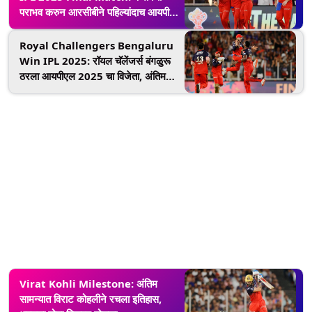
पराभव करुन आरसीबीने पहिल्यांदाच आयपीएल
ट्रॉफी जिंकली, 'ही' आहे विजयाची 3 मोठी
कारणे
Royal Challengers Bengaluru
Win IPL 2025: रॉयल चॅलेंजर्स बंगळुरू
ठरला आयपीएल 2025 चा विजेता, अंतिम
सामन्यात पंजाब किंग्जचा पराभव; 18 वर्षांचा
दुष्काळ संपला
Virat Kohli Milestone: अंतिम
सामन्यात विराट कोहलीने रचला इतिहास,