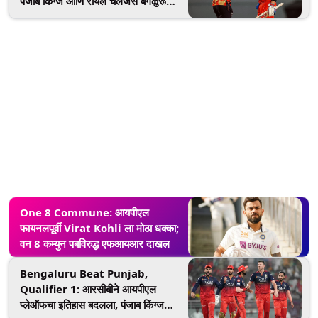
पंजाब किंग्ज आणि रॉयल चॅलेंजर्स बंगळुरू
यांच्यात होणार जोरदार लढत, सामना सुरू
होण्यापूर्वी जाणून घ्या कोणता संघ जिंकू शकतो
One 8 Commune: आयपीएल
फायनलपूर्वी Virat Kohli ला मोठा धक्का;
वन 8 कम्युन पबविरुद्ध एफआयआर दाखल
Bengaluru Beat Punjab,
Qualifier 1: आरसीबीने आयपीएल
प्लेऑफचा इतिहास बदलला, पंजाब किंग्ज