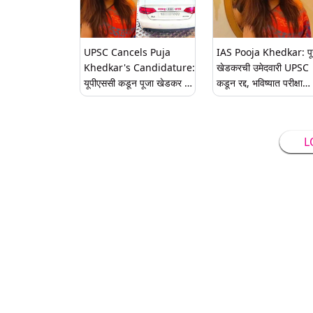
UPSC Cancels Puja
IAS Pooja Khedkar: पू
Khedkar's Candidature:
खेडकरची उमेदवारी UPSC
यूपीएससी कडून पूजा खेडकर वर
कडून रद्द, भविष्यात परीक्षा
मोठी कारवाई; IAS पद गेलं,
देण्यासही मनाई
भविष्यातही परीक्षा देण्यावर बंदी!
L