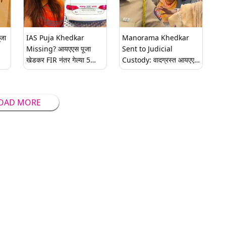
जा
IAS Puja Khedkar
Manorama Khedkar
Missing? आयएएस पूजा
Sent to Judicial
खेडकर FIR नंतर गेल्या 5
Custody: वादग्रस्त आयएएस
दिवसांपासून बेपत्ता; मसुरीतील
अधिकारी पूजा खेडकरची आई
UPSC प्रशिक्षण केंद्रातही
मनोरमा खेडकर यांना 14
पोहोचली नाही
दिवसाची न्यायालयीन कोठडी
OAD MORE