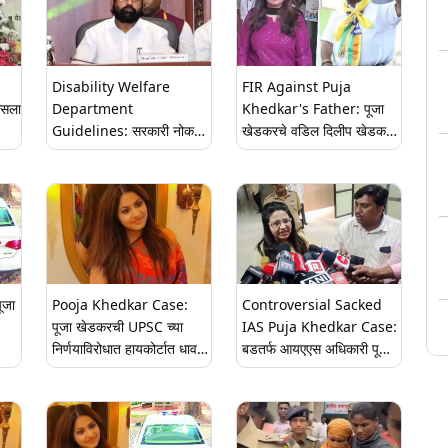
Disability Welfare
FIR Against Puja
िसला
Department
Khedkar's Father: पूजा
Guidelines: सरकारी नोकरीत
खेडकरचे वडिल दिलीप खेडकर
दाखल होणाऱ्या दिव्यांग
यांच्या अडचणीत वाढ; सरकारी
उमेदवारांची होणार तपासणी;
कामात अडथळा आणल्याप्रकरणी
शासनाकडून नियमांची यादी
गुन्हा दाखल
जाहीर
ूजा
Pooja Khedkar Case:
Controversial Sacked
पूजा खेडकरची UPSC च्या
IAS Puja Khedkar Case:
निर्णयाविरोधात हायकोर्टात धाव;
बडतर्फ आयएएस अधिकारी पूजा
ली
IAS पद परत मिळवण्यासाठी
खेडकर यांच्या अडचणीत वाढ;
देणार कायदेशीर लढा
पटियाला हाऊस कोर्टाने फेटाळला
अटकपूर्व जामीन अर्ज