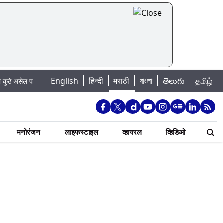
|
English
हिन्दी
मराठी
বাংলা
తెలుగు
தமிழ்
ाणी बंद
Madhur Satta Matka: मधूर सट्टा मटका बद्दल काही गोष्टी घ्या जाणून !
मनोरंजन
लाइफस्टाइल
व्हायरल
व्हिडिओ