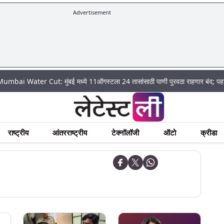
Advertisement
 Cut: मुंबई मध्ये 11ऑगस्टला 24 तासांसाठी पाणी पुरवठा राहणार बंद; पहा कुठे असेल प
राष्ट्रीय
आंतरराष्ट्रीय
टेक्नॉलॉजी
ऑटो
क्रीडा