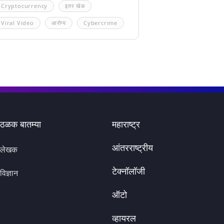
Cryptocurrency
इतर खेळ
Viral Video
आरोग्य
Cybercrime
ठळक बातम्या
महाराष्ट्र
आंतरराष्ट्रीय
लेखक
टेक्नॉलॉजी
विज्ञान
ऑटो
व्हायरल