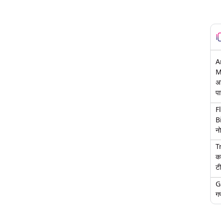
A
M
अ
पा
F
B
नो
T
क
टी
G
गण