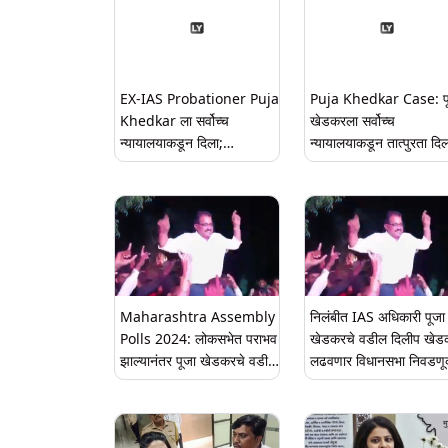
EX-IAS Probationer Puja
Puja Khedkar Case: प
Khedkar ला सर्वोच्च
खेडकरला सर्वोच्च
न्यायालयाकडून दिला;
न्यायालयाकडून तात्पुरता दि
Anticipatory Bail मंजूर
14 फेब्रुवारी पर्यंत अटक 
Maharashtra Assembly
निलंबीत IAS अधिकारी पूजा
Polls 2024: लोकसभेत पराभव
खेडकरचे वडील दिलीप खेड
झाल्यानंतर पूजा खेडकरचे वडील
लढवणार विधानसभा निवडणू
Dilip Khedkar विधानसभेची
शेवगाव पाथर्डी मतदारसंघातू
निवडणूक लढवणार; उमेदवारी
आजमवणार नशीब
अर्ज दाखल केल्यानंतर निर्माण