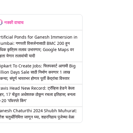
नक्की वाचाच
rtificial Ponds for Ganesh Immersion in
umbai: गणपती विसर्जनासाठी BMC 200 हून
धिक कृत्रिम तलाव उभारणार; Google Maps वर
हता येणार तलावांची यादी
lipkart To Create Jobs: फ्लिपकार्ट आगामी Big
illion Days Sale साठी निर्माण करणार 1 लाख
कऱ्या; संपूर्ण भारतभर होणार पूर्ती केंद्रांचा विस्तार
ravis Head New Record: ट्रॅव्हिस हेडने केला
हर, 17 चेंडूत अर्धशतक ठोकून रचला इतिहास; बनला
-20 'पॉवरप्ले किंग'
anesh Chaturthi 2024 Shubh Muhurat:
ेश चतुर्थीनिमित्त जाणून घ्या, शहरनिहाय पूजेच्या वेळा