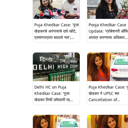
झाला नवा वाद
Puja Khedkar Case: 'पूजा
Pooja Khedkar Case
खेडकरचे अपंगत्वाचे दावे खोटे,
Update: 'प्रोबेशनरी ऑफ
प्रमाणपत्रात बदलले नाव';
अपात्र करण्याचा अधिकार
दिल्ली पोलिसांच्या स्टेटस
यूपीएससीला नाही'; उच्च
रिपोर्टमध्ये व्यक्त केला संशय
न्यायालयात सुनावणी दरम्यान
पूजा खेडकरचा दावा
Delhi HC on Puja
Puja Khedkar Case: प
Khedkar Case: 'पूजा
खेडकर ने UPSC च्या
खेडकर तिची उमेदवारी रद्द
Cancellation of
करण्याच्या निर्णयाला 'योग्य
Candidature विरूद्ध दिल्
मंचा'समोर आव्हान देऊ शकते';
हाय कोर्टात मागितली दाद
उच्च न्यायालयाचा निर्णय