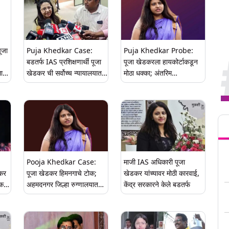
ूजा
Puja Khedkar Case:
Puja Khedkar Probe:
बडतर्फ IAS प्रशिक्षणार्थी पूजा
पूजा खेडकरला हायकोर्टाकडून
लासा;
खेडकर ची सर्वोच्च न्यायालयात
मोठा धक्का; अंतरिम
टळली
धाव; दिल्ली उच्च न्यायालयाच्या
जामीनासाठीची याचिका फेटाळली
आदेशाला आव्हान
Tren
Pooja Khedkar Case:
माजी IAS अधिकारी पूजा
कर
पूजा खेडकर हिमनगाचे टोक;
खेडकर यांच्यावर मोठी कारवाई,
क;
अहमदनगर जिल्हा रुग्णालयात
केंद्र सरकारने केले बडतर्फ
न
दिव्यांग प्रमाणपत्र नोंदणी रॅकेट;
सहा जणांविरोधात गुन्हा दाखल