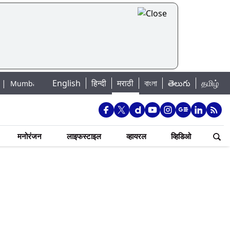
English
हिन्दी
मराठी
বাংলা
తెలుగు
தமிழ்
Lake Water Levels: मुंबई पाणीपुरवठा अपडेट: शहरातील 7 तलावांमधील जलसाठा 88.9
मनोरंजन
लाइफस्टाइल
व्हायरल
व्हिडिओ