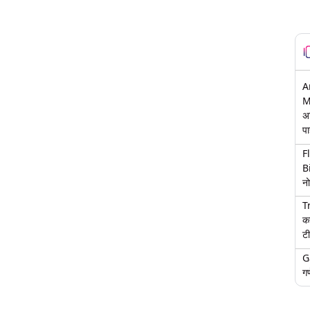
A
M
अ
पा
F
B
नो
T
क
टी
G
गण