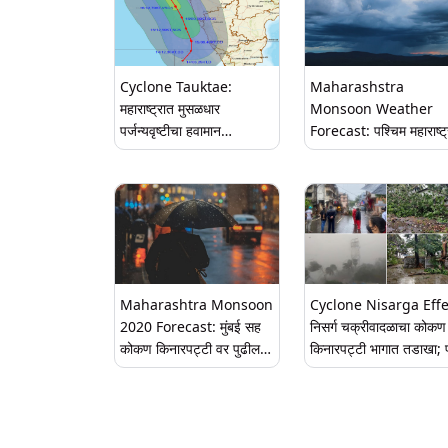
Cyclone Tauktae:
Maharashstra
महाराष्ट्रात मुसळधार
Monsoon Weather
पर्जन्यवृष्टीचा हवामान
Forecast: पश्चिम महाराष्ट्
विभागाकडून इशारा, कोकण
कोकण किनारपट्टीवर 18-
किनारपट्टीवर सतर्कतेचा आदेश
ऑगस्टसाठी हवामान खात्या
ऑरेंज अलर्ट जारी
Maharashtra Monsoon
Cyclone Nisarga Effe
2020 Forecast: मुंबई सह
निसर्ग चक्रीवादळाचा कोकण
कोकण किनारपट्टी वर पुढील
किनारपट्टी भागात तडाखा; 
24 - 48 तासांत मुसळधार
वादळी वाऱ्यासह पावसाचे व्ह
पावसाची शक्यता
आणि फोटोज्