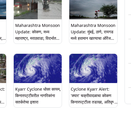
दिवसांचा अंदाज
Maharashtra Monsoon
Maharashtra Monsoon
Update: कोकण, मध्य
Update: मुंबई, ठाणे, रायगड
र,
महाराष्ट्र, मराठवाडा, विदर्भात
मध्ये हवामान खात्याचा ऑरेंज
19
पुढील 5 दिवस मुसळधार
अलर्ट, सोलापुर लातुर मध्ये सुद्धा
कडून
पावसाची शक्यता; सातारा, पुणे
आज मुसळधार पावसाचे अंदाज
मध्ये रेड अलर्ट
ct:
Kyarr Cyclone धोका कायम,
Cyclone Kyarr Alert:
किनारपट्टीवरील नागरिकांना
'क्यार' चक्रीवादळाचा कोकण
पहा
सतर्कतेचा इशारा
किनारपट्टीला तडाखा, अतिवृष्टी
िडिओ
होण्याचा हवमान खात्याचा अंदाज