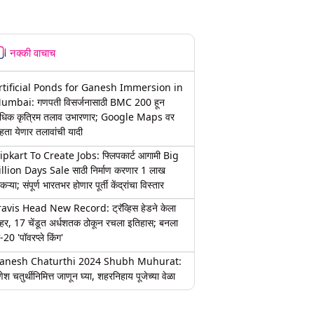
नक्की वाचाच
rtificial Ponds for Ganesh Immersion in
umbai: गणपती विसर्जनासाठी BMC 200 हून
धिक कृत्रिम तलाव उभारणार; Google Maps वर
हता येणार तलावांची यादी
lipkart To Create Jobs: फ्लिपकार्ट आगामी Big
illion Days Sale साठी निर्माण करणार 1 लाख
कऱ्या; संपूर्ण भारतभर होणार पूर्ती केंद्रांचा विस्तार
ravis Head New Record: ट्रॅव्हिस हेडने केला
हर, 17 चेंडूत अर्धशतक ठोकून रचला इतिहास; बनला
-20 'पॉवरप्ले किंग'
anesh Chaturthi 2024 Shubh Muhurat:
ेश चतुर्थीनिमित्त जाणून घ्या, शहरनिहाय पूजेच्या वेळा