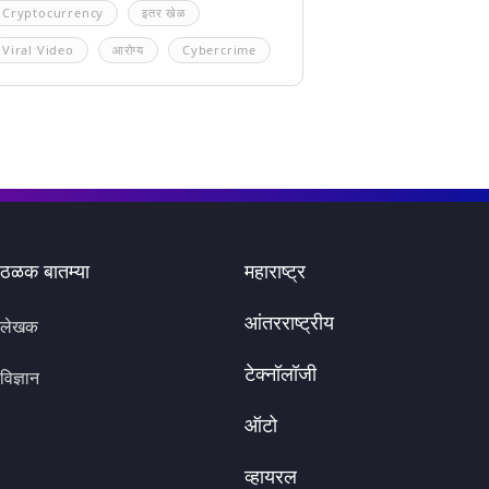
Cryptocurrency
इतर खेळ
Viral Video
आरोग्य
Cybercrime
ठळक बातम्या
महाराष्ट्र
आंतरराष्ट्रीय
लेखक
टेक्नॉलॉजी
विज्ञान
ऑटो
व्हायरल