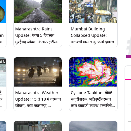
Maharashtra Rains
Mumbai Building
an
Update: येत्या 5 दिवसात
Collapsed Update:
वर
मुंबईसह कोंकण किनारपट्टीला
मालवणी मालाड दुमजली इमारत
मुसळधार पावसाचा इशारा
कोसळल्याच्या दुर्घटनेतील मृतांचा
आकडा 11 वर
Tren
ई,
Maharashtra Weather
Cyclone Tauktae: तोक्ते
ार
Update: 15 ते 18 मे दरम्यान
चक्रीवादळ, अतिवृष्टीदरम्यन
कोकण, मध्य महाराष्ट्र,
काय काळजी घ्याल? रत्नागिरी
'
मराठवाडा, विदर्भात जोरदार
जिल्हाधिकाऱ्यांनी समुद्र
वाऱ्यासह मुसळधार पावसाची
किनाऱ्यालगतच्या नागरिकांना दिली
शक्यता, जाणून घ्या पुढील चार
महिती