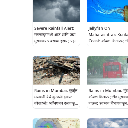
Severe Rainfall Alert:
Jellyfish On
महाराष्ट्रामध्ये आज आणि उद्या
Maharashtra's Konk
मुसळधार पावसाचा इशारा; पहा
Coast: कोकण किनारपट्टी
रायगड, दक्षिण कोकण, मुंबई चा
जेलीफिशचा वावर; सिंधुदुर्ग,
हवामान अंदाज
रत्नागिरी, रायगड जिल्ह्यातील
मच्छिमारांवर संकट
Rains in Mumbai: मुंबईत
Rains in Mumbai: मुंब
मालवणी येथे दुमजली इमारत
कोकण किनारपट्टीत मुसळध
कोसळली; अग्निशमन दलाकडून
पाऊस; हवामान विभागाकडून
मदत-बचाव कार्य सुरु
पुढील तीन दिवसांसाठी 'अलर्ट
जारी