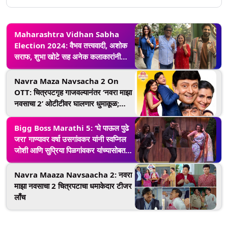
Maharashtra Vidhan Sabha
Election 2024: वैभव तत्त्ववादी, अशोक
सराफ, शुभा खोटे सह अनेक कलाकारांनी
बजावला मतदानाचा अधिकार
Navra Maza Navsacha 2 On
OTT: चित्रपटगृह गाजवल्यानंतर ‘नवरा माझा
नवसाचा 2’ ओटीटीवर घालणार धुमाकूळ;
'इथे' पाहता येणार सिनेमा
Bigg Boss Marathi 5: ‘घे पाऊल पुढे
जरा’ गाण्यावर वर्षा उसगांवकर यांनी स्वप्निल
जोशी आणि सुप्रिया पिळगांवकर यांच्यासोबत
केला डान्स (Watch Video)
Navra Maaza Navsaacha 2: नवरा
माझा नवसाचा 2 चित्रपटाचा धमाकेदार टीजर
लाँच