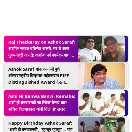
Raj Thackeray on Ashok Saraf:
अशोक सराफ दक्षिणेत असते, तर ते आज
मुख्यमंत्री असते; अशोक पर्व कार्यक्रमात राज
ठाकरे यांचे वक्तव्य
Ashok Saraf यांना आगामी पुणे
आंतरराष्ट्रीय चित्रपट महोत्सवात PIFF
Distinguished Award देऊन
करणार सन्मानित
Ashi Hi Banwa Banwi Remake:
अशी ही बनवाबनवी चा रिमेक येणार का?
सचिन पिळगावकर यांंनी दिलंं 'हे' उत्तर
Happy Birthday Ashok Saraf:
'अशी ही बनवाबनवी', 'गुपचूप गुपचूप'... पहा