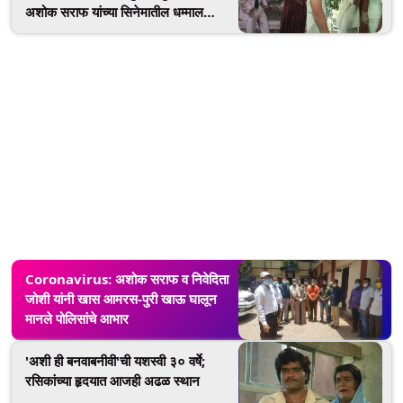
अशोक सराफ यांच्या सिनेमातील धम्माल
विनोदी सीन्स (Watch Video)
Coronavirus: अशोक सराफ व निवेदिता
जोशी यांनी खास आमरस-पुरी खाऊ घालून
मानले पोलिसांचे आभार
'अशी ही बनवाबनीवी'ची यशस्वी ३० वर्षे;
रसिकांच्या हृदयात आजही अढळ स्थान