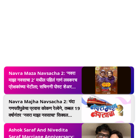
Navra Maza Navsacha 2: ‘नवरा
माझा नवसाचा 2’ मधील पहिलं गाणं लवकरच
प्रेक्षकांच्या भेटीला; सचिननी पोस्ट शेअर
करत दिली माहिती
Navra Majha Navsacha 2: यंदा
गणपतीपुळेचा प्रवास कोकण रेल्वेने, तब्बल 19
वर्षानंतर 'नवरा माझा नवसाचा' सिक्वल
प्रेक्षकांच्या भेटीला; रिलीज डेट जाहीर
Ashok Saraf And Nivedita
Saraf Marriage Anniversary: