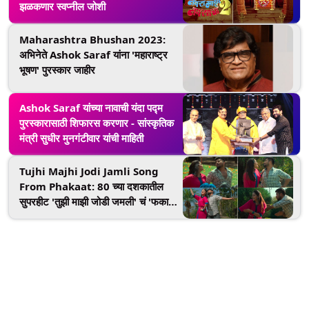
झळकणार स्वप्नील जोशी
Maharashtra Bhushan 2023:
अभिनेते Ashok Saraf यांना 'महाराष्ट्र
भूषण' पुरस्कार जाहीर
Ashok Saraf यांच्या नावाची यंदा पद्म
पुरस्कारासाठी शिफारस करणार - सांस्कृतिक
मंत्री सुधीर मुनगंटीवार यांची माहिती
Tujhi Majhi Jodi Jamli Song
From Phakaat: 80 च्या दशकातील
सुपरहीट 'तुझी माझी जोडी जमली' चं 'फकाट'
सिनेमात नवा अंदाज (Watch Video)