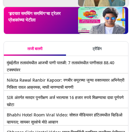
'हृदयात समथिंग समथिंग'चा ट्रेलर
प्रेक्षकांच्या भेटीला
ताजी बातमी
ट्रेंडिंग
मुंबईतील तलावांमधील आजची पाणी पातळी: 7 तलावांमधील पाणीसाठा 88.40
टक्क्यांवर
Nikita Rawal Ranbir Kapoor: रणबीर कपूरच्या जुन्या वक्तव्यावर अभिनेत्री
निकिता रावल आक्रमक, माफी मागण्याची मागणी
SIR अंतर्गत मतदार पुनरीक्षण अर्ज भरल्यास 16 हजार रुपये मिळण्याचा दावा पूर्णपणे
खोटा
Bhabhi Hotel Room Viral Video: सोशल मीडियावर हॉटेलमधील व्हिडिओ
व्हायरल; सायबर सुरक्षेचे मोठे आव्हान