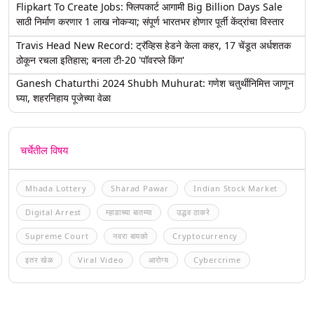
Flipkart To Create Jobs: फ्लिपकार्ट आगामी Big Billion Days Sale
साठी निर्माण करणार 1 लाख नोकऱ्या; संपूर्ण भारतभर होणार पूर्ती केंद्रांचा विस्तार
Travis Head New Record: ट्रॅव्हिस हेडने केला कहर, 17 चेंडूत अर्धशतक
ठोकून रचला इतिहास; बनला टी-20 'पॉवरप्ले किंग'
Ganesh Chaturthi 2024 Shubh Muhurat: गणेश चतुर्थीनिमित्त जाणून
घ्या, शहरनिहाय पूजेच्या वेळा
चर्चेतील विषय
Mhada Lottery
Sharad Pawar
Indian Stock Market
Digital Arrest
म्हाडाच्या बातम्या
उद्धव ठाकरे
Supreme Court
नवरा बायको
Cryptocurrency
इतर खेळ
Viral Video
आरोग्य
Cybercrime