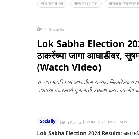
नाक कापले गेले
पीएम नरेंद्र मोदी
लोकसभा निवडणूक 
होम
Socially
Lok Sabha Election 202
ठाकरेंच्या जागा आघाडीवर, सुषमा 
(Watch Video)
राज्यात महाविकास आघाडीला राज्यात मिळालेल्या यशा
ताशाच्या गजरामध्ये गुलालाची उधळण करत जल्लोष 
Socially
Nitin Kurhe
|
Jun 04, 2024 04:32 PM IST
Lok Sabha Election 2024 Results:
आतापर्यं