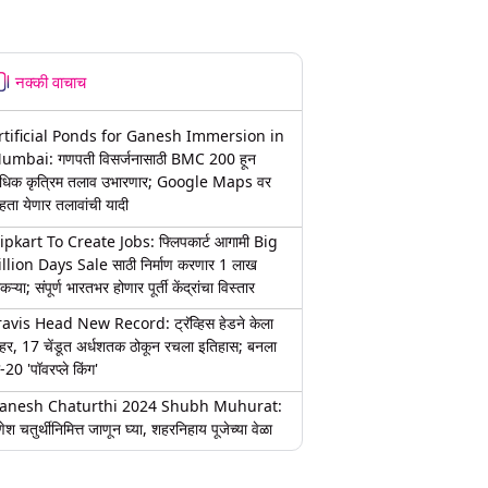
नक्की वाचाच
rtificial Ponds for Ganesh Immersion in
umbai: गणपती विसर्जनासाठी BMC 200 हून
धिक कृत्रिम तलाव उभारणार; Google Maps वर
हता येणार तलावांची यादी
lipkart To Create Jobs: फ्लिपकार्ट आगामी Big
illion Days Sale साठी निर्माण करणार 1 लाख
कऱ्या; संपूर्ण भारतभर होणार पूर्ती केंद्रांचा विस्तार
ravis Head New Record: ट्रॅव्हिस हेडने केला
हर, 17 चेंडूत अर्धशतक ठोकून रचला इतिहास; बनला
-20 'पॉवरप्ले किंग'
anesh Chaturthi 2024 Shubh Muhurat:
ेश चतुर्थीनिमित्त जाणून घ्या, शहरनिहाय पूजेच्या वेळा