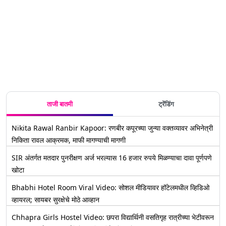
RBI ने
दंड;
युपीआय
युपीआयआमध्ये
शेअर्सवरही
सेगमेंटमध्ये
केले 'हे' दोन
दिसून आला
प्रवेश
मोठे बदल,
परिणाम
करणार;
जाणून घ्या
Paytm
सविस्तर
आणि
PhonePay
शी होणार
स्पर्धा
ताजी बातमी
ट्रेंडिंग
Nikita Rawal Ranbir Kapoor: रणबीर कपूरच्या जुन्या वक्तव्यावर अभिनेत्री
निकिता रावल आक्रमक, माफी मागण्याची मागणी
SIR अंतर्गत मतदार पुनरीक्षण अर्ज भरल्यास 16 हजार रुपये मिळण्याचा दावा पूर्णपणे
खोटा
Bhabhi Hotel Room Viral Video: सोशल मीडियावर हॉटेलमधील व्हिडिओ
व्हायरल; सायबर सुरक्षेचे मोठे आव्हान
Chhapra Girls Hostel Video: छपरा विद्यार्थिनी वसतिगृह रात्रीच्या भेटीवरून