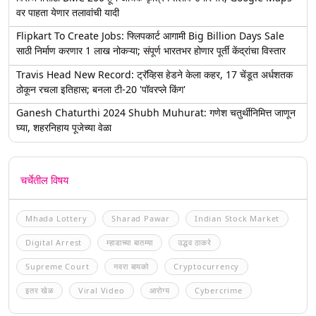
वर पाहता येणार तलावांची यादी
Flipkart To Create Jobs: फ्लिपकार्ट आगामी Big Billion Days Sale
साठी निर्माण करणार 1 लाख नोकऱ्या; संपूर्ण भारतभर होणार पूर्ती केंद्रांचा विस्तार
Travis Head New Record: ट्रॅव्हिस हेडने केला कहर, 17 चेंडूत अर्धशतक
ठोकून रचला इतिहास; बनला टी-20 'पॉवरप्ले किंग'
Ganesh Chaturthi 2024 Shubh Muhurat: गणेश चतुर्थीनिमित्त जाणून
घ्या, शहरनिहाय पूजेच्या वेळा
चर्चेतील विषय
Mhada Lottery
Sharad Pawar
Indian Stock Market
Digital Arrest
म्हाडाच्या बातम्या
उद्धव ठाकरे
Supreme Court
नवरा बायको
Cryptocurrency
इतर खेळ
Viral Video
आरोग्य
Cybercrime