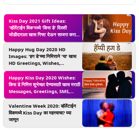
Kiss Day 2021 Gift Ideas:
'व्हॅलेंटाईन विक'मध्ये 'किस डे' दिवशी
जोडीदाराला खास गिफ्ट देऊन साजरा करा
प्रेमाचा दिवस
Happy Hug Day 2020 HD
Images: 'हग डे'च्या निमित्ताने 'या' खास
HD Greetings, Wishes,
Messages, Whatsapp Status च्या
माध्यमातून शेअर करा तुमचे प्रेम
Happy Kiss Day 2020 Wishes:
किस डे निमित्त शुभेच्छा देण्यासाठी खास मराठी
Messages, Greetings, SMS,
Whatsapp, Facebook द्वारे शेअर
करून साजरा करा Valentine Week
Valentine Week 2020: व्हॅलेंटाईन
विकमध्ये Kiss Day का महत्त्वाचा? घ्या
जाणून