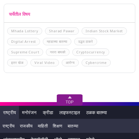
चर्चेतील विषय
Mhada Lottery
Sharad Pawar
Indian Stock Market
Digital Arrest
म्हाडाच्या बातम्या
उद्धव ठाकरे
Supreme Court
नवरा बायको
Cryptocurrency
इतर खेळ
Viral Video
आरोग्य
Cybercrime
राष्ट्रीय
मनोरंजन
क्रीडा
लाइफस्टाइल
ठळक बातम्या
राष्ट्रीय
राजकीय
माहिती
शिक्षण
बातम्या