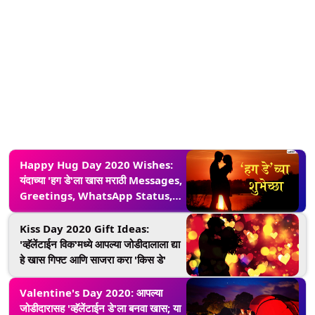
Happy Hug Day 2020 Wishes:
यंदाच्या 'हग डे'ला खास मराठी Messages,
Greetings, WhatsApp Status,
Images शेअर करुन, जोडीदारासोबत
साजरा करा प्रेमाचा दिवस
Kiss Day 2020 Gift Ideas:
'व्हॅलेंटाईन विक'मध्ये आपल्या जोडीदालाला द्या
हे खास गिफ्ट आणि साजरा करा 'किस डे'
Valentine's Day 2020: आपल्या
जोडीदारासह 'व्हॅलेंटाईन डे'ला बनवा खास; या