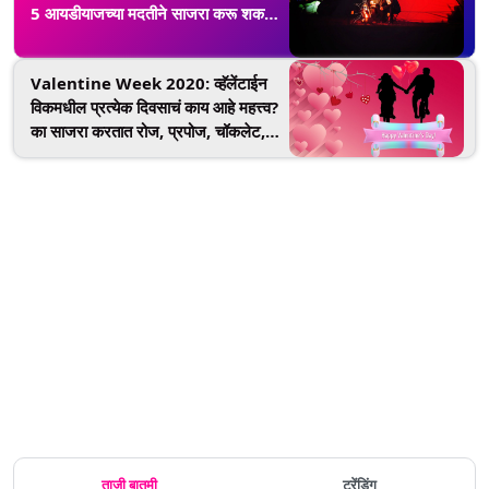
5 आयडीयाजच्या मदतीने साजरा करू शकता
प्रेमाचा दिवस
Valentine Week 2020: व्हॅलेंटाईन
विकमधील प्रत्येक दिवसाचं काय आहे महत्त्व?
का साजरा करतात रोज, प्रपोज, चॉकलेट,
टेडी, प्रॉमिस, हग, किस डे?
ताजी बातमी
ट्रेंडिंग