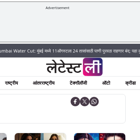
Advertisement
r Cut: मुंबई मध्ये 11ऑगस्टला 24 तासांसाठी पाणी पुरवठा राहणार बंद; पहा कुठे असेल 
राष्ट्रीय
आंतरराष्ट्रीय
टेक्नॉलॉजी
ऑटो
क्रीडा