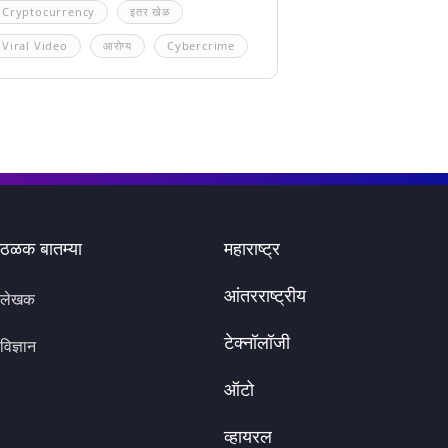
Cryptocurrency
इतर खेळ
Viral Video
आरोग्य
Cybercrime
ठळक बातम्या
महाराष्ट्र
आंतरराष्ट्रीय
लेखक
टेक्नॉलॉजी
विज्ञान
ऑटो
व्हायरल