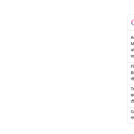
A
M
अ
पा
F
B
नो
T
क
टी
G
गण