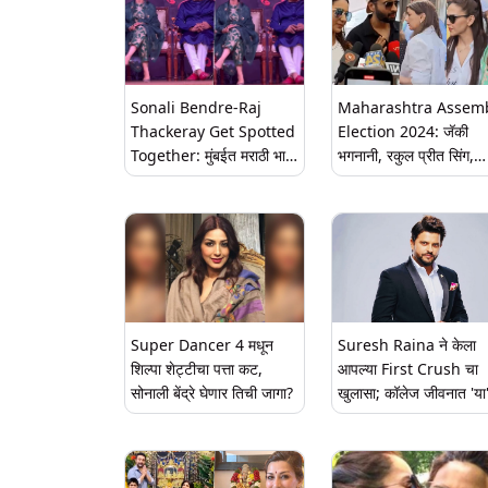
Sonali Bendre-Raj
Maharashtra Assem
Thackeray Get Spotted
Election 2024: जॅकी
Together: मुंबईत मराठी भाषा
भगनानी, रकुल प्रीत सिंग,
दिनी आयोजित कार्यक्रमात
सोनाली बेंद्रे, इशा देओल आ
सोनाली बेंद्रे आणि राज ठाकरे
हेमा मालिनी यांनी बजावला
यांची हजेरी (Watch Video)
मतदानाचा हक्क (Watch
Video)
Super Dancer 4 मधून
Suresh Raina ने केला
शिल्पा शेट्टीचा पत्ता कट,
आपल्या First Crush चा
सोनाली बेंद्रे घेणार तिची जागा?
खुलासा; कॉलेज जीवनात 'या
मराठी अभिनेत्रीसोबत डेटवर
जाण्याची होती इच्छा