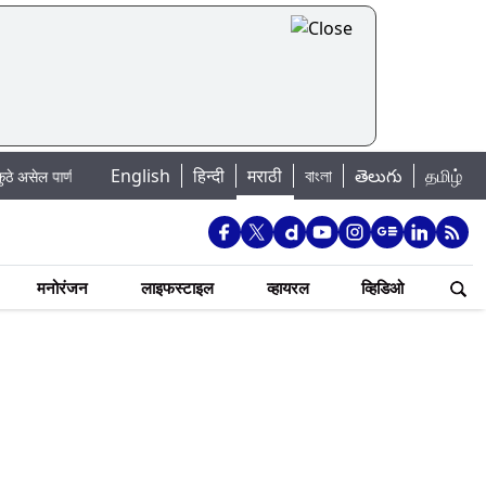
|
English
हिन्दी
मराठी
বাংলা
తెలుగు
தமிழ்
पाणी बंद
Madhur Satta Matka: मधूर सट्टा मटका बद्दल काही गोष्टी घ्या जाणून !
मनोरंजन
लाइफस्टाइल
व्हायरल
व्हिडिओ