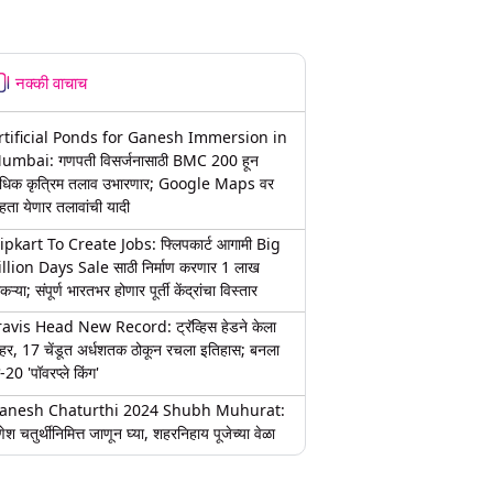
नक्की वाचाच
rtificial Ponds for Ganesh Immersion in
umbai: गणपती विसर्जनासाठी BMC 200 हून
धिक कृत्रिम तलाव उभारणार; Google Maps वर
हता येणार तलावांची यादी
lipkart To Create Jobs: फ्लिपकार्ट आगामी Big
illion Days Sale साठी निर्माण करणार 1 लाख
कऱ्या; संपूर्ण भारतभर होणार पूर्ती केंद्रांचा विस्तार
ravis Head New Record: ट्रॅव्हिस हेडने केला
हर, 17 चेंडूत अर्धशतक ठोकून रचला इतिहास; बनला
-20 'पॉवरप्ले किंग'
anesh Chaturthi 2024 Shubh Muhurat:
ेश चतुर्थीनिमित्त जाणून घ्या, शहरनिहाय पूजेच्या वेळा