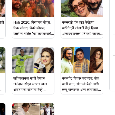
दीर्घायुष्यासाठी पूजा (See
Photos and Videos)
ोशी
Holi 2020: प्रियांका चोप्रा,
कॅन्सरशी दोन हात केलेल्या
निक जोनस, विकी कौशल,
अभिनेत्री सोनाली बेंद्रे हिच्या
कतरीना सहित 'या' कलाकारांचे
आजारपणानंतर पतीमध्ये जाणवला
ID-
अंबानी हाऊस मध्ये होळी
हा बदल; इन्स्टाग्रामवर शेअर
सेलिब्रेशन; पहा फोटो
केली भावनिक पोस्ट
पाकिस्तानचा माजी वेगवान
काळवीट शिकार प्रकरण: सैफ
गोलंदाज शोएब अख्तर याला
अली खान, सोनाली बेंद्रे आणि
आवडायची सोनाली बेंद्रे,
तब्बू यांच्यासह अन्य कलाकारांना
पाकिटात फोटो घेऊन फिरायचा
जोधपुर हायकोर्टाने 'या'
कारणामुळे धाडली नोटीस