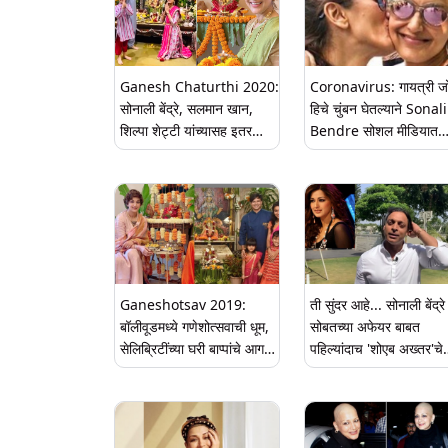
Ganesh Chaturthi 2020:
Coronavirus: गायत्री ज
सोनाली बेंद्रे, सलमान खान,
हिचे चुंबन घेतल्याने Sonali
शिल्पा शेट्टी यांच्यासह इतर
Bendre सोशल मीडियात
बॉलिवूड सेलिब्रिटींंच्या घरचा
ट्रोल; युजर्सनी दिला COV
बाप्पा (View Photos)
19 संक्रमनापासून वाचण्यासाठी
मास्क वापरण्याचा सल्ला
Ganeshotsav 2019:
ती सुंदर आहे... सोनाली बेंद्रे
बॉलीवूडमध्ये गणेशोत्सवाची धूम,
सोबतच्या अफेयर बाबत
सेलिब्रिटींच्या घरी बाप्पांचे आगमन
पहिल्यांदाच 'शोएब अख्तर'चे
(Photos)
धक्कादायक स्पष्टीकरण
(Video)