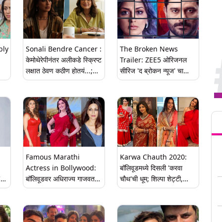
bly
Sonali Bendre Cancer :
The Broken News
केमोथेरेपीनंतर अलीकडे स्क्रिप्ट
Trailer: ZEE5 ओरिजनल
लक्षात ठेवण कठीण होतयं...;
सीरिज 'द ब्रोकन न्यूज' चा
णि
सोनाली बेंद्रेने पहिल्यांदाच
जबरदस्त ट्रेलर रिलीज, 'ब्रेकिंग
सांगितली 'ही' समस्या
न्यूज' मागील दिसणार सत्याची
झलक
Tren
Famous Marathi
Karwa Chauth 2020:
Actress in Bollywood:
बॉलिवूडमध्ये दिसली 'करवा
'
बॉलिवूडवर अधिराज्य गाजवत
चौथ'ची धूम; शिल्पा शेट्टी,
असलेल्या प्रसिद्ध मराठी
सोनाली बेंद्रे, काजोल, बिपाशा
अभिनेत्री
बसू, रवीना टंडन अशा
अभिनेत्रींनी केली पतीच्या