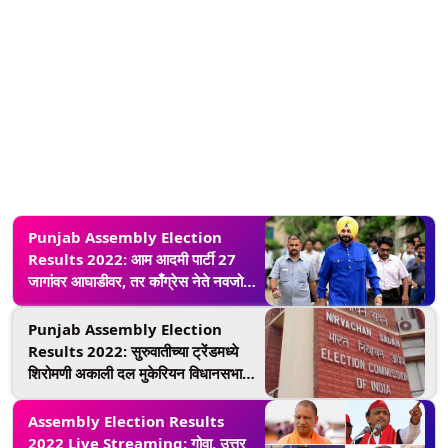
Punjab Assembly Election
Results 2022: आम आदमी पार्टी 27
जागांवर आघाडीवर, तर काँग्रेस नेते नवजोत
सिंह सिद्धू अमृतसर पूर्वेतून पिछाडीवर
Punjab Assembly Election
Results 2022: सुरुवातीच्या ट्रेंडमध्ये
शिरोमणी अकाली दल मुकेरियन विधानसभा
मतदारसंघात आघाडीवर
Assembly Election Results
2022 Live Streaming: गोवा, उत्तर