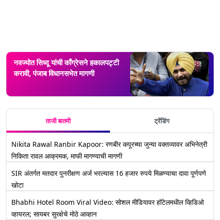
नवज्योत सिध्दू यांची काँग्रेसने हकालपट्टी
करावी, पंजाब विधानसभेत मागणी
ताजी बातमी
ट्रेंडिंग
Nikita Rawal Ranbir Kapoor: रणबीर कपूरच्या जुन्या वक्तव्यावर अभिनेत्री
निकिता रावल आक्रमक, माफी मागण्याची मागणी
SIR अंतर्गत मतदार पुनरीक्षण अर्ज भरल्यास 16 हजार रुपये मिळण्याचा दावा पूर्णपणे
खोटा
Bhabhi Hotel Room Viral Video: सोशल मीडियावर हॉटेलमधील व्हिडिओ
व्हायरल; सायबर सुरक्षेचे मोठे आव्हान