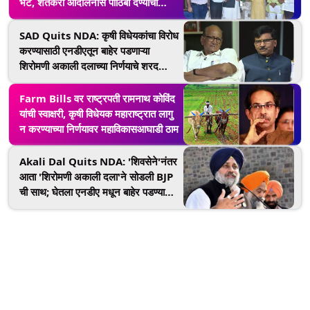
भेट, शेतकरी आंदोलनास पाठिंबा देण्याची
विनंती
SAD Quits NDA: कृषी विधेयकांचा विरोध
करण्यासाठी एनडीएतून बाहेर पडणाऱ्या
शिरोमणी अकाली दलाच्या निर्णयाचे शरद
पवार, संजय राऊत यांनी केले कौतूक
Farm Bills वर राष्ट्रपती रामनाथ कोविंद
यांची स्वाक्षरी, कृषी विधेयक महाराष्ट्रात लागु
न करण्याच्या निर्णयावर महाविकासआघाडी ठाम
Akali Dal Quits NDA: 'शिवसेने'नंतर
आता 'शिरोमणी अकाली दला'ने सोडली BJP
ची साथ; घेतला एनडीए मधून बाहेर पडण्याचा
निर्णय