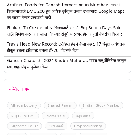
Artificial Ponds for Ganesh Immersion in Mumbai: गणपती
विसर्जनासाठी BMC 200 हून अधिक कृत्रिम तलाव उभारणार; Google Maps
वर पाहता येणार तलावांची यादी
Flipkart To Create Jobs: फ्लिपकार्ट आगामी Big Billion Days Sale
साठी निर्माण करणार 1 लाख नोकऱ्या; संपूर्ण भारतभर होणार पूर्ती केंद्रांचा विस्तार
Travis Head New Record: ट्रॅव्हिस हेडने केला कहर, 17 चेंडूत अर्धशतक
ठोकून रचला इतिहास; बनला टी-20 'पॉवरप्ले किंग'
Ganesh Chaturthi 2024 Shubh Muhurat: गणेश चतुर्थीनिमित्त जाणून
घ्या, शहरनिहाय पूजेच्या वेळा
चर्चेतील विषय
Mhada Lottery
Sharad Pawar
Indian Stock Market
Digital Arrest
म्हाडाच्या बातम्या
उद्धव ठाकरे
Supreme Court
नवरा बायको
Cryptocurrency