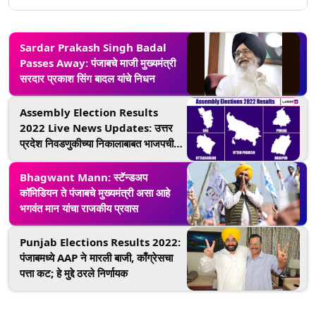
Sardar Prakash Singh Badal
Passes Away: पंजाबचे माजी मुख्यमंत्री
सरदार प्रकाश सिंग बादल यांचे निधन
Assembly Election Results
2022 Live News Updates: उत्तर
प्रदेश निवडणुकीच्या निकालाबाबत भाजपची
उद्या दिल्लीत बैठक होणार
Bhagwant Mann: स्टॅन्डअप
कॉमिडियन ते पंजाबचे मुख्यमंत्री असा आहे
भगवंत मान यांचा राजकीय प्रवास
Punjab Elections Results 2022:
पंजाबमध्ये AAP ने मारली बाजी, काँग्रेसचा
पत्ता कट; हे मुद्दे ठरले निर्णायक