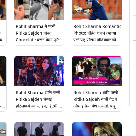
Rohit Sharma ने पत्नी
Rohit Sharma Romantic
ा
Ritika Sajdeh सोबत
Photo: रोहित शर्माने त्याच्या
कवर,
Chocolate वरून केला प्रॅन्क;
पत्नीसह सोशल मीडियावर फोटो
गली;
इंस्टाग्रामवर शेअर केला व्हिडिओ
शेअर करत 'ही' केली पार्थना
Rohit Sharma आणि पत्नी
Rohit Sharma आणि पत्नी
Ritika Sajdeh चेन्नई
Ritika Sajdeh यांची गेट वे
ी
हॉटेलमध्ये क्वारंटाइन, हिटमॅनने
ऑफ इंडिया येथे भ्रमंती, पाहूयात
a ची
शेअर केला Quaran-Team
फोटो
फोटो, पहा