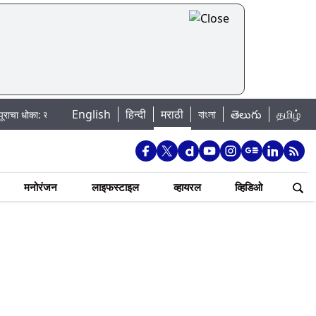
English
हिन्दी
मराठी
বাংলা
తెలుగు
தமிழ்
डकवासला धरणातून मुठानदी पात्रात विसर्ग सुरु; नागरिकांना नदीपात्रात न उतरण्याचे प्रश
मनोरंजन
लाइफस्टाइल
व्हायरल
व्हिडिओ