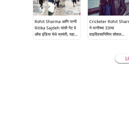
Rohit Sharma आणि पत्नी
Cricketer Rohit Sharma
Ritika Sajdeh यांची गेट वे
ने पत्नीच्या 33व्या
ऑफ इंडिया येथे भ्रमंती, पहा
वाढदिवसानिमित्त सोशल
Photos
मिडीयावर क्यूट फोटो शेअर
करत केले Romantic पद्धत
विश; Watch Photo
L