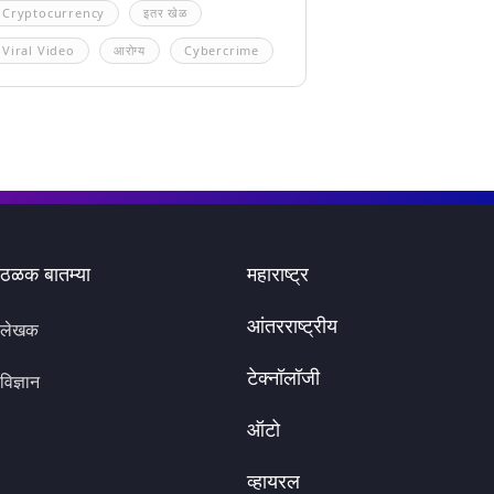
Cryptocurrency
इतर खेळ
Viral Video
आरोग्य
Cybercrime
ठळक बातम्या
महाराष्ट्र
आंतरराष्ट्रीय
लेखक
टेक्नॉलॉजी
विज्ञान
ऑटो
व्हायरल