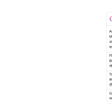
A
M
अ
पा
F
B
नो
T
क
टी
G
गण