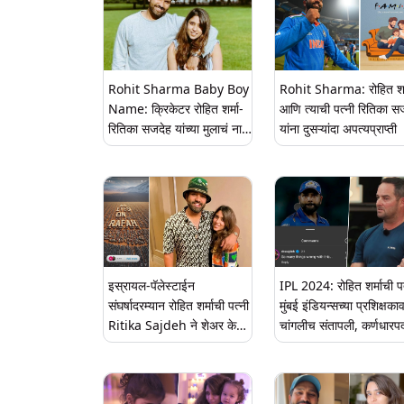
Rohit Sharma Baby Boy
Rohit Sharma: रोहित शर्
Name: क्रिकेटर रोहित शर्मा-
आणि त्याची पत्नी रितिका स
रितिका सजदेह यांच्या मुलाचं नाव
यांना दुसऱ्यांदा अपत्यप्राप्ती
'अहान'; या क्यूट फोटोतून केलं
जाहीर
इस्रायल-पॅलेस्टाईन
IPL 2024: रोहित शर्माची पत
संघर्षादरम्यान रोहित शर्माची पत्नी
मुंबई इंडियन्सच्या प्रशिक्षका
Ritika Sajdeh ने शेअर केली
चांगलीच संतापली, कर्णधारपद
'All Eyes on Rafah'
गमावल्याने संताप!
मोहिमेला पाठींबा दर्शवणारी
इंस्टाग्राम स्टोरी; 'खाते हॅक झाले