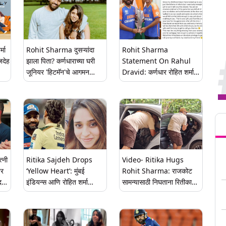
मा
Rohit Sharma दुसऱ्यांदा
Rohit Sharma
जदेह
झाला पिता? कर्णधाराच्या घरी
Statement On Rahul
जूनियर 'हिटमॅन'चे आगमन
Dravid: कर्णधार रोहित शर्माने
झाल्याची सोशल मीडियावर चर्चा
'गुरु' राहुल द्रविडसाठी लिहिला
भावनिक संदेश, कौतुक करताना
म्हणाला... (See Post)
Tren
्नी
Ritika Sajdeh Drops
Video- Ritika Hugs
वर
‘Yellow Heart’: मुंबई
Rohit Sharma: राजकोट
इंडियन्स आणि रोहित शर्मा
सामन्यासाठी निघताना रितीका
यांच्यात सर्व ठीक? CSK च्या
आणि रोहित शर्माचा 'तो' व्हिडिओ
पोस्टवर रितिका सजदेहने दिली
व्हायरल
अशी प्रतिक्रिया