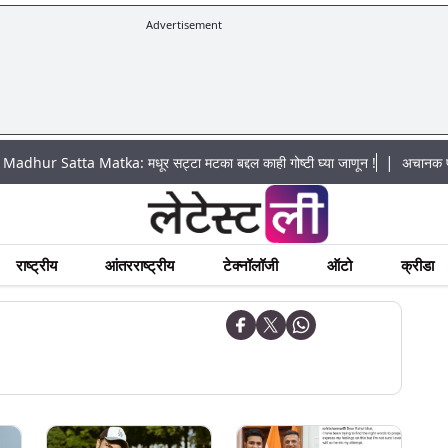
Advertisement
|
ta Matka: मधूर सट्टा मटका बद्दल काही गोष्टी घ्या जाणून !
अचानक पूराचा धोका: ख
राष्ट्रीय
आंतरराष्ट्रीय
टेक्नॉलॉजी
ऑटो
क्रीडा