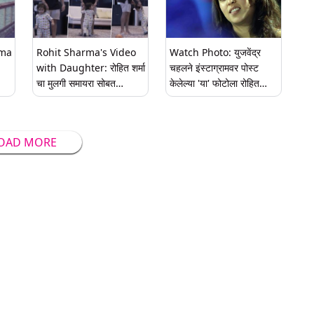
Rohit Sharma's Video
Watch Photo: युजवेंद्र
with Daughter: रोहित शर्मा
चहलने इंस्टाग्रामवर पोस्ट
चा मुलगी समायरा सोबत
केलेल्या 'या' फोटोला रोहित
खेळतानाचा क्युट व्हिडिओ
शर्माची पत्नी रितिकाने दिली
ीने
व्हायरल (Watch Video)
'अशी' प्रतिक्रिया
OAD MORE