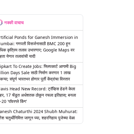
नक्की वाचाच
rtificial Ponds for Ganesh Immersion in
umbai: गणपती विसर्जनासाठी BMC 200 हून
धिक कृत्रिम तलाव उभारणार; Google Maps वर
हता येणार तलावांची यादी
lipkart To Create Jobs: फ्लिपकार्ट आगामी Big
illion Days Sale साठी निर्माण करणार 1 लाख
कऱ्या; संपूर्ण भारतभर होणार पूर्ती केंद्रांचा विस्तार
ravis Head New Record: ट्रॅव्हिस हेडने केला
हर, 17 चेंडूत अर्धशतक ठोकून रचला इतिहास; बनला
-20 'पॉवरप्ले किंग'
anesh Chaturthi 2024 Shubh Muhurat:
ेश चतुर्थीनिमित्त जाणून घ्या, शहरनिहाय पूजेच्या वेळा