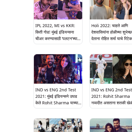
का?' चाहत्यांचा प्रश्न
IPL 2022, MI vs KKR:
Holi 2022: चाहते आणि
किती गोड! मुंबई इंडियन्सना
देशवासियांना होळीच्या शुभेच्छ
चीअर करण्यासाठी ‘पलटन’च्या
देताना रोहित शर्मा याचे रिटे
छोट्या चीअरलीडर्सची तयारी
रिटेक, पत्नी रितिका ही वैता
(Watch Video)
पहा व्हिडिओ
IND vs ENG 2nd Test
IND vs ENG 2nd Test
2021: मुंबई इंडियन्सने उघड
2021: Rohit Sharma
केले Rohit Sharma याच्या
नव्वदीत असताना शतकी खेळ
शतकी खेळीचे Valentine’s
होईपर्यंत त्याची पत्नी Ritik
Day कनेक्शन, पत्नि रिताकाला
भावमुद्रा कॅमेऱ्यात कैद, पहा
दिले खास गिफ्ट (See Tweet)
Video