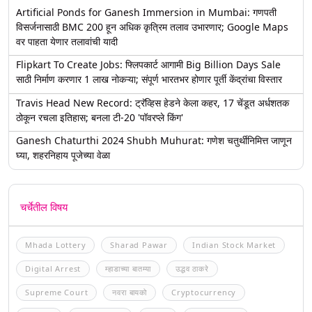
Artificial Ponds for Ganesh Immersion in Mumbai: गणपती
विसर्जनासाठी BMC 200 हून अधिक कृत्रिम तलाव उभारणार; Google Maps
वर पाहता येणार तलावांची यादी
Flipkart To Create Jobs: फ्लिपकार्ट आगामी Big Billion Days Sale
साठी निर्माण करणार 1 लाख नोकऱ्या; संपूर्ण भारतभर होणार पूर्ती केंद्रांचा विस्तार
Travis Head New Record: ट्रॅव्हिस हेडने केला कहर, 17 चेंडूत अर्धशतक
ठोकून रचला इतिहास; बनला टी-20 'पॉवरप्ले किंग'
Ganesh Chaturthi 2024 Shubh Muhurat: गणेश चतुर्थीनिमित्त जाणून
घ्या, शहरनिहाय पूजेच्या वेळा
चर्चेतील विषय
Mhada Lottery
Sharad Pawar
Indian Stock Market
Digital Arrest
म्हाडाच्या बातम्या
उद्धव ठाकरे
Supreme Court
नवरा बायको
Cryptocurrency