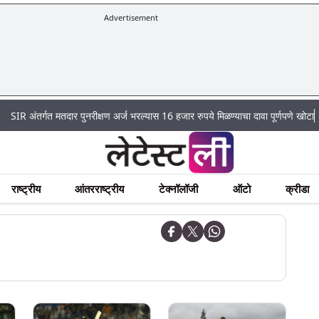
Advertisement
|
गत मतदार पुनरीक्षण अर्ज भरल्यास 16 हजार रुपये मिळण्याचा दावा पूर्णपणे खोटा
Mumbai 
राष्ट्रीय
आंतरराष्ट्रीय
टेक्नॉलॉजी
ऑटो
क्रीडा