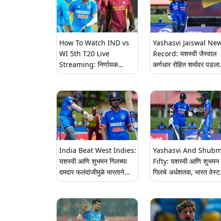
How To Watch IND vs
Yashasvi Jaiswal Ne
WI 5th T20 Live
Record: यशस्वी जैस्वाल
Streaming: निर्णायक
कर्णधार रोहित शर्मावर पडला
सामन्याला थोड्याच वेळात होणार
भारी, इतिहास रचत 'हा' विक
सुरुवात, एका किल्कवर जाणून
केला आपल्या नावावर
घ्या कधी, कुठे पाहणार सामना
India Beat West Indies:
Yashasvi And Shub
यशस्वी आणि शुभमन गिलच्या
Fifty: यशस्वी आणि शुभमन
दमदार फलंदांजीमुळे भारताने
गिलचे अर्धशतक, भारत वेस्ट
इंडिजचा नऊ गडी राखून केला
इंडिजविरुद्ध सहज विजयाच्या
पराभव, मालिका 2-2 बरोबरीत
दिशेने