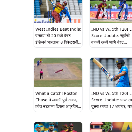
West Indies Beat India:
IND vs WI 5th T20I L
पाचव्या टी-20 मध्ये वेस्ट
Score Update: सूर्याची
इंडिजने भारताचा 8 विकेट्सनी
वादळी खळी आणि वेस्ट
केली पराभव, टीम इंडियाने
इंडिजसमोर 166 धावांचे लक्ष्
मालिकाही गमावली
शेफर्ड घेतले 4 बळी
What a Catch! Roston
IND vs WI 5th T20I L
Chase ने लावली पूर्ण ताकद,
Score Update: भारताला
हवेत उडताना टिपला अप्रतिम
दुसरा धक्का 17 धावांवर, यश
झेल (Watch Video)
जैस्वाल नंतर शुभमनही बाद