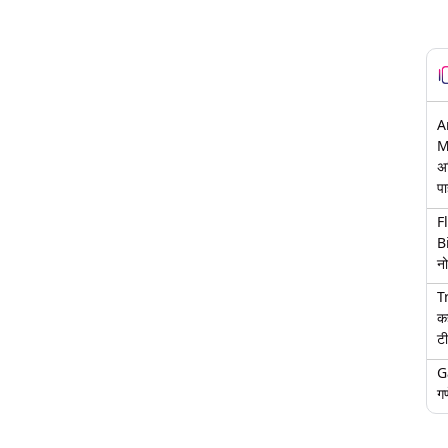
A
M
अ
पा
F
B
नो
T
क
टी
G
गण