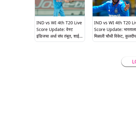
IND vs WI 4th T20 Live
IND vs WI 4th T20 Li
Score Update: वेस्ट
Score Update: भारताला
इंडिजचा अर्धा संघ तंबूत, शाई
मिळाली चौथी विकेट, कुलदीप
होपचे अर्धशतक हुकले, चहलने
पूरन आणि पॉवेलला केले बाद
केले बाद
L