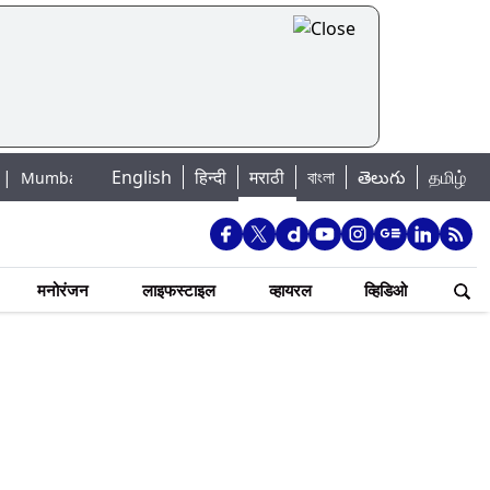
English
हिन्दी
मराठी
বাংলা
తెలుగు
தமிழ்
Lake Water Levels: मुंबई पाणीपुरवठा अपडेट: शहरातील 7 तलावांमधील जलसाठा 88.9
मनोरंजन
लाइफस्टाइल
व्हायरल
व्हिडिओ