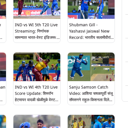
w
IND vs WI 5th T20 Live
Shubman Gill -
Streaming: निर्णायक
Yashasvi Jaiswal New
सामन्यात भारत-वेस्ट इंडिजमध्ये
Record: भारतीय सलामीवीरांचा
्रम
होणार काट्याची टक्कर, जाणून
मोठा कारनामा, गिल-जैस्वालने
घ्या कधी, कुठे पाहणार सामना
मोडला बाबर-रिझवानचा
विश्वविक्रम
man
IND vs WI 4th T20 Live
Sanju Samson Catch
Score Update: शिमरॉन
Video: आशिया चषकापूर्वी संजू
हेटमायर वादळी खेळीमुळे वेस्ट
सॅमसनने राहुल-किशनला दिले
इंडिजने भारतासमोर ठेवले 179
आव्हान, विकेटकीपिंग करताना
धावाचे लक्ष्य, अर्शदीपने घेतल्या
पकडला आश्चर्यकारक झेल; पहा
तीन विकेट
व्हिडिओ