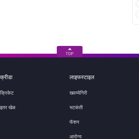
क्रीडा
लाइफस्टाइल
क्रिकेट
खवय्येगिरी
इतर खेळ
भटकंती
फॅशन
आरोग्य