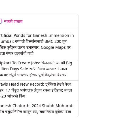
नक्की वाचाच
rtificial Ponds for Ganesh Immersion in
umbai: गणपती विसर्जनासाठी BMC 200 हून
धिक कृत्रिम तलाव उभारणार; Google Maps वर
हता येणार तलावांची यादी
lipkart To Create Jobs: फ्लिपकार्ट आगामी Big
illion Days Sale साठी निर्माण करणार 1 लाख
कऱ्या; संपूर्ण भारतभर होणार पूर्ती केंद्रांचा विस्तार
ravis Head New Record: ट्रॅव्हिस हेडने केला
हर, 17 चेंडूत अर्धशतक ठोकून रचला इतिहास; बनला
-20 'पॉवरप्ले किंग'
anesh Chaturthi 2024 Shubh Muhurat:
ेश चतुर्थीनिमित्त जाणून घ्या, शहरनिहाय पूजेच्या वेळा