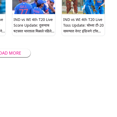
ve
IND vs WI 4th T20 Live
IND vs WI 4th T20 Live
Score Update: दुसऱ्याच
Toss Update: चोथ्या टी-20
ने
षटकात भारताला मिळाले पहिले
सामन्यात वेस्ट इंडिजने टाॅस
यश, अर्शदीप सिंगने काइल
जिंकून प्रथम फलंदांजी करण्याचा
मेयर्सला केले बाद
घेतला निर्णय, पहा दोन्ही संघांची
प्लेइंग-11
OAD MORE