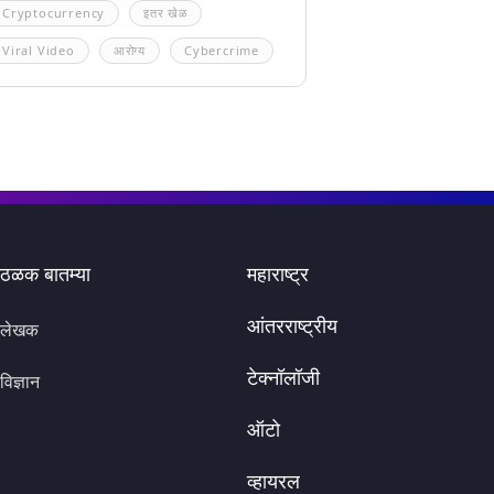
Cryptocurrency
इतर खेळ
Viral Video
आरोग्य
Cybercrime
ठळक बातम्या
महाराष्ट्र
आंतरराष्ट्रीय
लेखक
टेक्नॉलॉजी
विज्ञान
ऑटो
व्हायरल