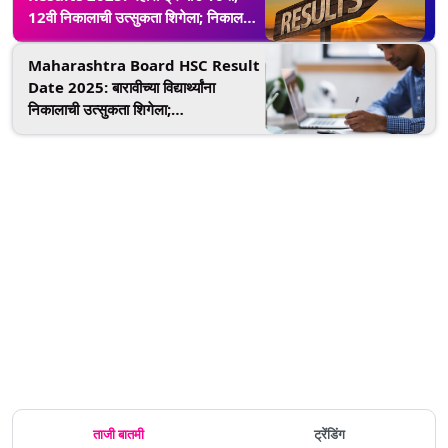
12वी निकालाची उत्सुकता शिगेला; निकाल
तारखांच्या अफवांवर विश्वास न ठेवण्याचं
आवाहन
Maharashtra Board HSC Result
Date 2025: बारावीच्या विद्यार्थ्यांना
निकालाची उत्सुकता शिगेला;
mahresult.nic.in वर असा पहा
ऑनलाईन निकाल
ताजी बातमी
ट्रेंडिंग