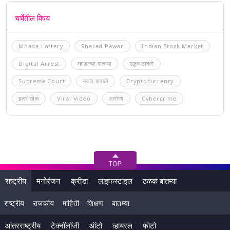
चर्चेतील विषय
Mhada Lottery
Sharad Pawar
Indian Stock Market
Digital Arrest
म्हाडाच्या बातम्या
उद्धव ठाकरे
Supreme Court
नवरा बायको
Cryptocurrency
इतर खेळ
Viral Video
आरोग्य
Cybercrime
राष्ट्रीय
मनोरंजन
क्रीडा
लाइफस्टाइल
ठळक बातम्या
राष्ट्रीय
राजकीय
माहिती
शिक्षण
बातम्या
आंतरराष्ट्रीय
टेक्नॉलॉजी
ऑटो
व्हायरल
फोटो