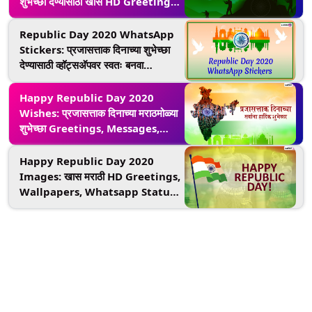
शुभेच्छा देण्यासाठी खास HD Greetings,
Wallpapers, Whatsapp Status
Republic Day 2020 WhatsApp
Stickers: प्रजासत्ताक दिनाच्या शुभेच्छा
देण्यासाठी व्हॉट्सअ‍ॅपवर स्वतः बनवा
देशभक्तीपर स्टिकर्स; जाणून घ्या प्रक्रिया
Happy Republic Day 2020
Wishes: प्रजासत्ताक दिनाच्या मराठमोळ्या
शुभेच्छा Greetings, Messages,
Facebook, Images, WhatsApp
Status, GIFs च्या माध्यमातून देऊन मोठ्या
Happy Republic Day 2020
उत्साहात साजरा करा हा ऐतिहासिक दिवस
Images: खास मराठी HD Greetings,
Wallpapers, Whatsapp Status
च्या माध्यमातून, वीर पुरूषांचे Quotes शेअर
करून द्या प्रजासत्ताक दिन शुभेच्छा