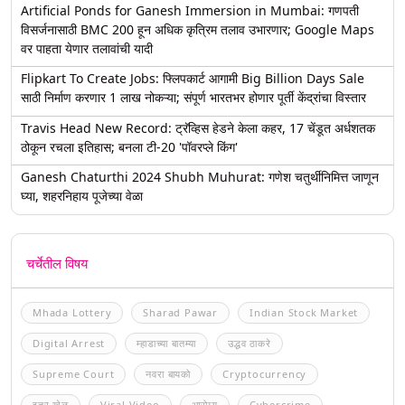
Artificial Ponds for Ganesh Immersion in Mumbai: गणपती
विसर्जनासाठी BMC 200 हून अधिक कृत्रिम तलाव उभारणार; Google Maps
वर पाहता येणार तलावांची यादी
Flipkart To Create Jobs: फ्लिपकार्ट आगामी Big Billion Days Sale
साठी निर्माण करणार 1 लाख नोकऱ्या; संपूर्ण भारतभर होणार पूर्ती केंद्रांचा विस्तार
Travis Head New Record: ट्रॅव्हिस हेडने केला कहर, 17 चेंडूत अर्धशतक
ठोकून रचला इतिहास; बनला टी-20 'पॉवरप्ले किंग'
Ganesh Chaturthi 2024 Shubh Muhurat: गणेश चतुर्थीनिमित्त जाणून
घ्या, शहरनिहाय पूजेच्या वेळा
चर्चेतील विषय
Mhada Lottery
Sharad Pawar
Indian Stock Market
Digital Arrest
म्हाडाच्या बातम्या
उद्धव ठाकरे
Supreme Court
नवरा बायको
Cryptocurrency
इतर खेळ
Viral Video
आरोग्य
Cybercrime