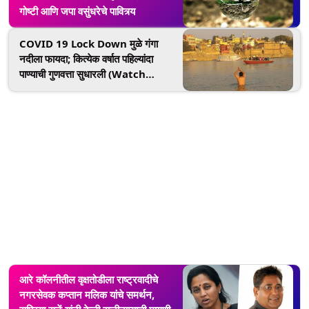
गोष्टी आणि जपा वसुंधरेचे पावित्र्य
COVID 19 Lock Down मुळे गंगा
नदीला फायदा; कित्येक वर्षात पहिल्यांदा
पाण्याची गुणवत्ता सुधारली (Watch
Video)
आरे कॉलनीतील वृक्षतोडीला राष्ट्रवादीचे
नगरसेवक कप्तान मलिक यांचे समर्थन,