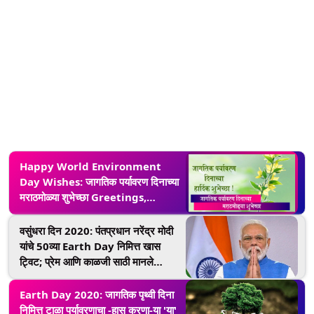
Happy World Environment
Day Wishes: जागतिक पर्यावरण दिनाच्या
मराठमोळ्या शुभेच्छा Greetings,
Images
वसुंधरा दिन 2020: पंतप्रधान नरेंद्र मोदी
यांचे 50व्या Earth Day निमित्त खास
ट्विट; प्रेम आणि काळजी साठी मानले
पृथ्वीमातेचे आभार
Earth Day 2020: जागतिक पृथ्वी दिना
निमित्त टाळा पर्यावरणाचा -हास करणा-या 'या'