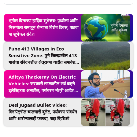
भूगोल दिनाच्या हार्दिक शुभेच्छा: पृथ्वीला आणि
निसर्गाला समजून घेण्याचा विशेष दिवस, पाठवा
या शुभेच्छा संदेश
Pune 413 Villages in Eco
Sensitive Zone: पुणे जिल्ह्यातील 413
गावांचा संवेदनशील क्षेत्राच्या यादीत समावेश;
खाणकाम, उत्खनन आणि वाळू उपसावर बंदी
Aditya Thackeray On Electric
Vehicles: सरकारी ताफ्यातील सर्व वाहने
इलेक्ट्रिक असतील; पर्यावरण मंत्री आदित्य
ठाकरे यांची मोठी घोषणा
Desi Jugaad Bullet Video:
विनापेट्रोल चालणारी बुलेट, पर्यावरण संवर्धन
आणि आरोग्यालाही फायदा; पाहा व्हिडिओ