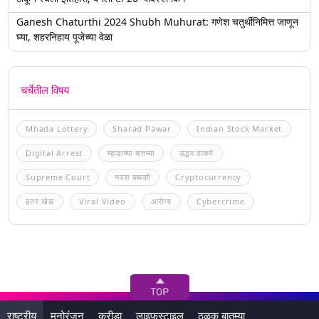
Ganesh Chaturthi 2024 Shubh Muhurat: गणेश चतुर्थीनिमित्त जाणून
घ्या, शहरनिहाय पूजेच्या वेळा
चर्चेतील विषय
Mhada Lottery
Sharad Pawar
Indian Stock Market
Digital Arrest
म्हाडाच्या बातम्या
उद्धव ठाकरे
Supreme Court
नवरा बायको
Cryptocurrency
इतर खेळ
Viral Video
आरोग्य
Cybercrime
राष्ट्रीय
मनोरंजन
क्रीडा
लाइफस्टाइल
ठळक बातम्या