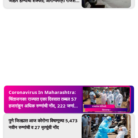
जाहीर होण्याची शक्यता; आरोग्यमंत्री राजेश
टोपे यांची मुख्यमंत्री उद्धव ठाकर यांना विनंती
Coronavirus In Maharashtra:
चिंताजनक! राज्यात एका दिवसात तब्बल 57
हजारांहून अधिक रुग्णांची नोंद, 222 जणांचा
मृत्यु
पुणे जिल्ह्यात आज कोरोना विषाणूच्या 5,473
नवीन रुग्णांची व 27 मृत्यूंची नोंद