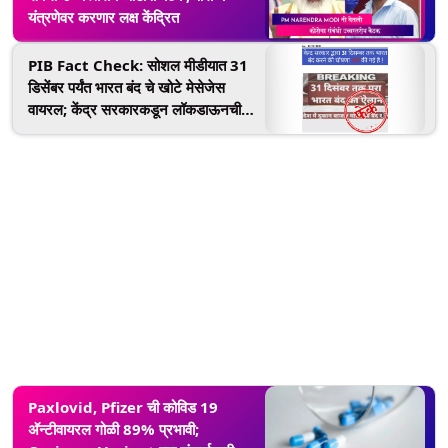
यंत्रणेवर करणार लक्ष केंद्रित
PIB Fact Check: सोशल मीडीयात 31
डिसेंबर पर्यंत भारत बंद चे खोटे मेसेजेस
वायरल; केंद्र सरकारकडून लॉकडाऊनची
कोणतीही घोषणा नसल्याचा पीआयाबीचा
खुलासा
Paxlovid, Pfizer ची कोविड 19
अ‍ॅन्टीवायरल गोळी 89% प्रभावी;