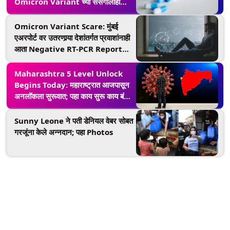
Omicron Variant च्या संसर्गालाही
रोखण्यास सक्षम
Omicron Variant Scare: मुंबई
एअरपोर्ट वर उतरणार्‍या देशांतर्गत प्रवाशांनाही
आता Negative RT-PCR Report
बंधनकारक; BMC ची माहिती
Maharashtra 5 Level Unlock
Begins Today: महाराष्ट्रात आजपासून
अनलॉकला सुरूवात; पहा काय सुरू काय बंद
राहणार
Sunny Leone ने पती डेनियल वेबर सोबत
गरजूंना केले अन्नदान; पहा Photos