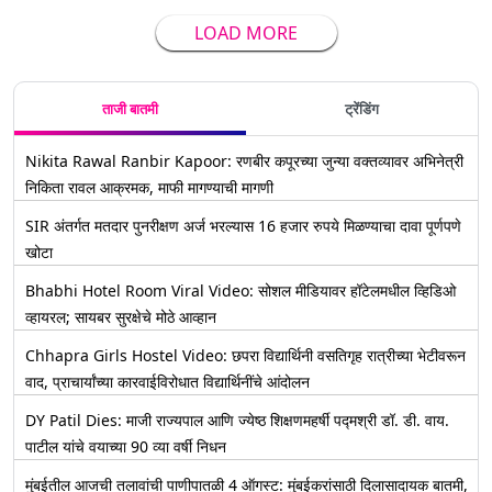
LOAD MORE
ताजी बातमी
ट्रेंडिंग
Nikita Rawal Ranbir Kapoor: रणबीर कपूरच्या जुन्या वक्तव्यावर अभिनेत्री
निकिता रावल आक्रमक, माफी मागण्याची मागणी
SIR अंतर्गत मतदार पुनरीक्षण अर्ज भरल्यास 16 हजार रुपये मिळण्याचा दावा पूर्णपणे
खोटा
Bhabhi Hotel Room Viral Video: सोशल मीडियावर हॉटेलमधील व्हिडिओ
व्हायरल; सायबर सुरक्षेचे मोठे आव्हान
Chhapra Girls Hostel Video: छपरा विद्यार्थिनी वसतिगृह रात्रीच्या भेटीवरून
वाद, प्राचार्यांच्या कारवाईविरोधात विद्यार्थिनींचे आंदोलन
DY Patil Dies: माजी राज्यपाल आणि ज्येष्ठ शिक्षणमहर्षी पद्मश्री डॉ. डी. वाय.
पाटील यांचे वयाच्या 90 व्या वर्षी निधन
मुंबईतील आजची तलावांची पाणीपातळी 4 ऑगस्ट: मुंबईकरांसाठी दिलासादायक बातमी,