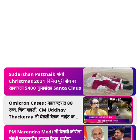
Sudarshan Pattnaik यांनी
Christmas 2021 निमित्त पुरी बीच वर
साकारला 5400 गुलाबांसह Santa Claus
Omicron Cases : महाराष्ट्रात 88
रुग्ण, चिंता वाढली, CM Uddhav
Thackeray नी घेतली बैठक, नाईट कर्फ्यू
लागण्याची शक्यता
PM Narendra Modi नी घेतली कोरोना
संबंधी उच्चस्तरीय आढावा बैठक,आरोग्य