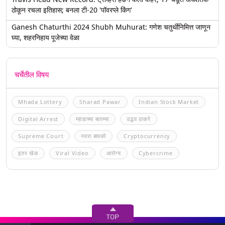
ठोकून रचला इतिहास; बनला टी-20 'पॉवरप्ले किंग'
Ganesh Chaturthi 2024 Shubh Muhurat: गणेश चतुर्थीनिमित्त जाणून
घ्या, शहरनिहाय पूजेच्या वेळा
चर्चेतील विषय
Mhada Lottery
Sharad Pawar
Indian Stock Market
Digital Arrest
म्हाडाच्या बातम्या
उद्धव ठाकरे
Supreme Court
नवरा बायको
Cryptocurrency
इतर खेळ
Viral Video
आरोग्य
Cybercrime