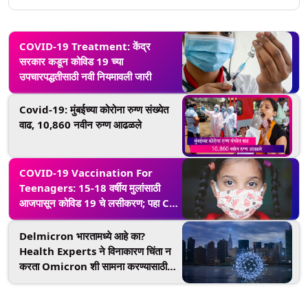
COVID-19 Treatment: केंद्र
सरकार कडून कोविड 19 च्या
उपचारपद्धतीसाठी नवी नियमावली जारी
Covid-19: मुंबईच्या कोरोना रुग्ण संख्येत
वाढ, 10,860 नवीन रुग्ण आढळले
COVID-19 Vaccination For
Teenagers: 15-18 वर्षीय मुलांसाठी
आजपासून कोविड 19 चे लसीकरण; पहा Co-
WIN वर स्लॉट कसा कराल बूक?
Delmicron भारतामध्ये आहे का?
Health Experts ने विनाकारण चिंता न
करता Omicron शी सामना करण्यासाठी
सतर्क राहण्याचं केलं आवाहन