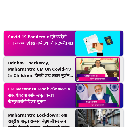
Covid-19 Pandemic मुळे परदेशी
नागरिकांच्या Visa मध्ये 31 ऑगस्टपर्यंत वाढ
Uddhav Thackeray,
Maharashtra CM On Covid-19
In Children: तिसरी लाट लहान मुलांमध्ये
येण्याची शक्यता
PM Narendra Modi: लॉकडाऊन चा
वापर शेवटचा पर्याय म्हणून करावा
पंतप्रधानांनी दिल्या सुचना
Maharashtra Lockdown: उद्या
रात्री 8 पासून राज्यात संपूर्ण लॉकडाऊन