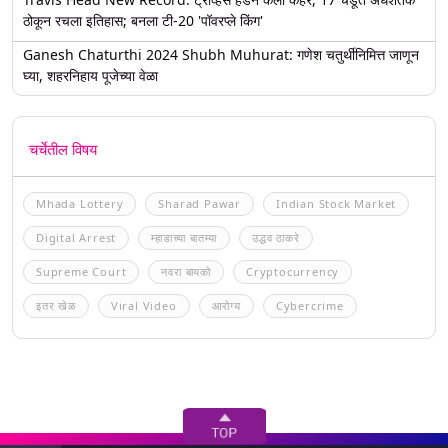
ठोकून रचला इतिहास; बनला टी-20 'पॉवरप्ले किंग'
Ganesh Chaturthi 2024 Shubh Muhurat: गणेश चतुर्थीनिमित्त जाणून
घ्या, शहरनिहाय पूजेच्या वेळा
चर्चेतील विषय
Mhada Lottery
Sharad Pawar
Indian Stock Market
Digital Arrest
म्हाडाच्या बातम्या
उद्धव ठाकरे
Supreme Court
नवरा बायको
Cryptocurrency
इतर खेळ
Viral Video
आरोग्य
Cybercrime