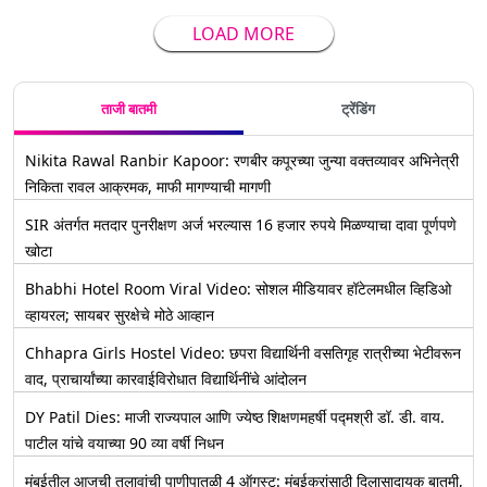
LOAD MORE
ताजी बातमी
ट्रेंडिंग
Nikita Rawal Ranbir Kapoor: रणबीर कपूरच्या जुन्या वक्तव्यावर अभिनेत्री
निकिता रावल आक्रमक, माफी मागण्याची मागणी
SIR अंतर्गत मतदार पुनरीक्षण अर्ज भरल्यास 16 हजार रुपये मिळण्याचा दावा पूर्णपणे
खोटा
Bhabhi Hotel Room Viral Video: सोशल मीडियावर हॉटेलमधील व्हिडिओ
व्हायरल; सायबर सुरक्षेचे मोठे आव्हान
Chhapra Girls Hostel Video: छपरा विद्यार्थिनी वसतिगृह रात्रीच्या भेटीवरून
वाद, प्राचार्यांच्या कारवाईविरोधात विद्यार्थिनींचे आंदोलन
DY Patil Dies: माजी राज्यपाल आणि ज्येष्ठ शिक्षणमहर्षी पद्मश्री डॉ. डी. वाय.
पाटील यांचे वयाच्या 90 व्या वर्षी निधन
मुंबईतील आजची तलावांची पाणीपातळी 4 ऑगस्ट: मुंबईकरांसाठी दिलासादायक बातमी,