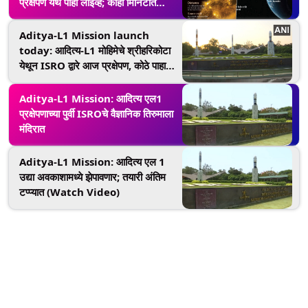
प्रक्षेपण येथे पाहा लाईव्ह; काही मिनिटात
इस्त्रोचं यान सुर्याकडे झेप घेणार
Aditya-L1 Mission launch
today: आदित्य-L1 मोहिमेचे श्रीहरिकोटा
येथून ISRO द्वारे आज प्रक्षेपण, कोठे पाहाल
Live Streaming
Aditya-L1 Mission: आदित्य एल1
प्रक्षेपणाच्या पुर्वी ISROचे वैज्ञानिक तिरुमाला
मंदिरात
Aditya-L1 Mission: आदित्य एल 1
उद्या अवकाशामध्ये झेपावणार; तयारी अंतिम
टप्प्यात (Watch Video)