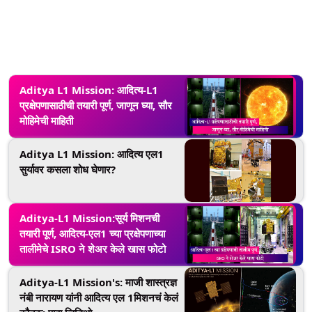
Aditya L1 Mission: आदित्य-L1
प्रक्षेपणासाठीची तयारी पूर्ण, जाणून घ्या, सौर
मोहिमेची माहिती
Aditya L1 Mission: आदित्य एल1
सुर्यावर कसला शोध घेणार?
Aditya-L1 Mission:सूर्य मिशनची
तयारी पूर्ण, आदित्य-एल1 च्या प्रक्षेपणाच्या
तालीमेचे ISRO ने शेअर केले खास फोटो
Aditya-L1 Mission's: माजी शास्त्रज्ञ
नंबी नारायण यांनी आदित्य एल 1मिशनचं केलं