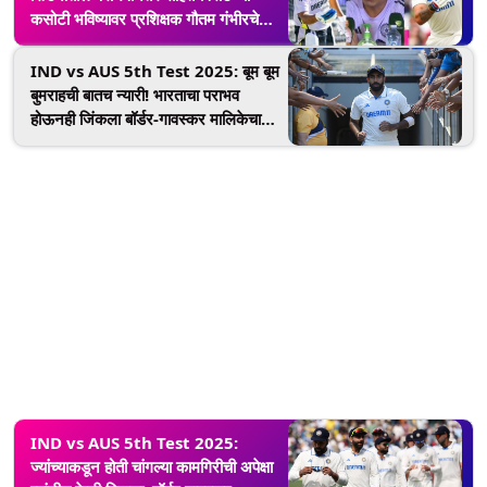
कसोटी भविष्यावर प्रशिक्षक गौतम गंभीरचे
उत्तर, काय म्हणाला जाणून घ्या...
IND vs AUS 5th Test 2025: बूम बूम
बुमराहची बातच न्यारी! भारताचा पराभव
होऊनही जिंकला बॉर्डर-गावस्कर मालिकेचा
'प्लेयर ऑफ द सिरीज' पुरस्कार
IND vs AUS 5th Test 2025:
ज्यांच्याकडून होती चांगल्या कामगिरीची अपेक्षा