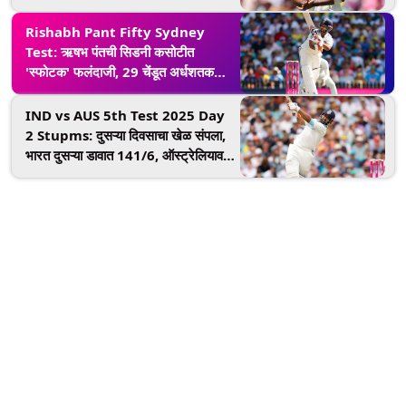
नाही घ्या जाणून
Rishabh Pant Fifty Sydney
Test: ऋषभ पंतची सिडनी कसोटीत
'स्फोटक' फलंदाजी, 29 चेंडूत अर्धशतक
झळकावून केला 'भीमपराक्रम'
IND vs AUS 5th Test 2025 Day
2 Stupms: दुसऱ्या दिवसाचा खेळ संपला,
भारत दुसऱ्या डावात 141/6, ऑस्ट्रेलियावर
145 धावांची आघाडी; तर पंतची 61 धावांची
स्फोटक खेळी