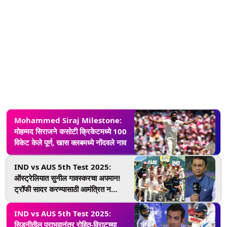
Mohammed Siraj Milestone:
मोहम्मद सिराजने कसोटी क्रिकेटमध्ये 100
विकेट केले पूर्ण, खास क्लबमध्ये नोंदवले नाव
IND vs AUS 5th Test 2025:
ऑस्ट्रेलियात सुनील गावस्करचा अपमान!
ट्रॉफी सादर करण्यासाठी आमंत्रित न
केल्याबद्दल व्यक्त केली नाराजी
IND vs AUS 5th Test 2025:
सिडनीतील पराभवानंतर रोहित-विराटच्या