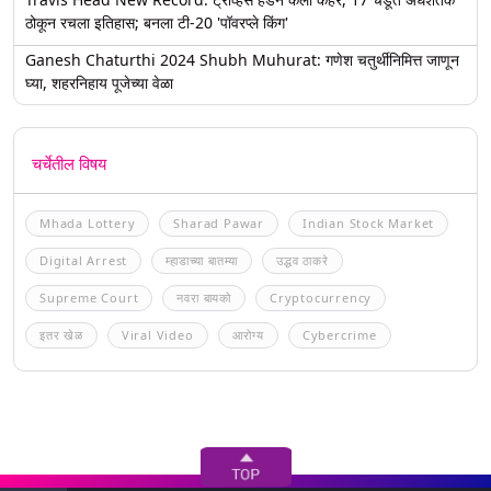
ठोकून रचला इतिहास; बनला टी-20 'पॉवरप्ले किंग'
Ganesh Chaturthi 2024 Shubh Muhurat: गणेश चतुर्थीनिमित्त जाणून
घ्या, शहरनिहाय पूजेच्या वेळा
चर्चेतील विषय
Mhada Lottery
Sharad Pawar
Indian Stock Market
Digital Arrest
म्हाडाच्या बातम्या
उद्धव ठाकरे
Supreme Court
नवरा बायको
Cryptocurrency
इतर खेळ
Viral Video
आरोग्य
Cybercrime