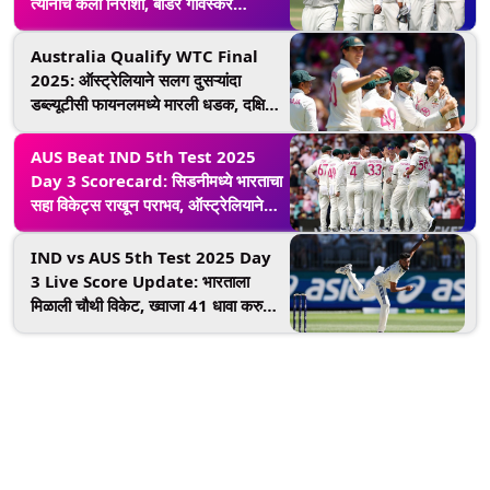
त्यांनीच केली निराशा, बॉर्डर गावस्कर
ट्रॉफीतील हे 5 खेळाडू ठरले पराभवाचे दोषी
Australia Qualify WTC Final
2025: ऑस्ट्रेलियाने सलग दुसऱ्यांदा
डब्ल्यूटीसी फायनलमध्ये मारली धडक, दक्षिण
आफ्रिकेशी होणार सामना; नवीन वर्षात टीम
इंडियाचा प्रवास संपुष्टात
AUS Beat IND 5th Test 2025
Day 3 Scorecard: सिडनीमध्ये भारताचा
सहा विकेट्स राखून पराभव, ऑस्ट्रेलियाने
10 वर्षांनंतर बॉर्डर गावस्कर ट्रॉफी मालिका
जिंकली; भारताचे WTC फायनलचे स्वप्न
IND vs AUS 5th Test 2025 Day
भंगले
3 Live Score Update: भारताला
मिळाली चौथी विकेट, ख्वाजा 41 धावा करुन
बाद; ऑस्ट्रेलियाला विजयासाठी 58 धावांची
गरज