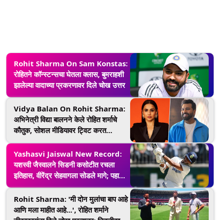
Rohit Sharma On Sam Konstas:
रोहितने कॉन्स्टन्सचा घेतला क्लास, बुमराहशी
झालेल्या वादाच्या प्रकरणावर दिले चोख उत्तर
Vidya Balan On Rohit Sharma:
अभिनेत्री विद्या बालनने केले रोहित शर्माचे
कौतुक, सोशल मीडियावर ट्विट करत
म्हणाली...
Yashasvi Jaiswal New Record:
यशस्वी जैस्वालने सिडनी कसोटीत रचला
इतिहास, वीरेंद्र सेहवागला सोडले मागे; पहा
आकडे
Rohit Sharma: 'मी दोन मुलांचा बाप आहे
आणि मला माहीत आहे...', रोहित शर्माने