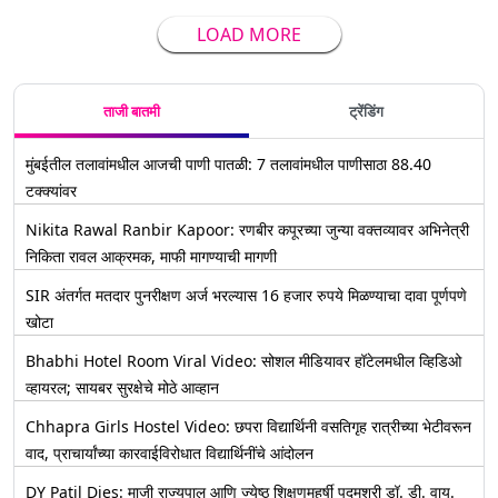
LOAD MORE
ताजी बातमी
ट्रेंडिंग
मुंबईतील तलावांमधील आजची पाणी पातळी: 7 तलावांमधील पाणीसाठा 88.40
टक्क्यांवर
Nikita Rawal Ranbir Kapoor: रणबीर कपूरच्या जुन्या वक्तव्यावर अभिनेत्री
निकिता रावल आक्रमक, माफी मागण्याची मागणी
SIR अंतर्गत मतदार पुनरीक्षण अर्ज भरल्यास 16 हजार रुपये मिळण्याचा दावा पूर्णपणे
खोटा
Bhabhi Hotel Room Viral Video: सोशल मीडियावर हॉटेलमधील व्हिडिओ
व्हायरल; सायबर सुरक्षेचे मोठे आव्हान
Chhapra Girls Hostel Video: छपरा विद्यार्थिनी वसतिगृह रात्रीच्या भेटीवरून
वाद, प्राचार्यांच्या कारवाईविरोधात विद्यार्थिनींचे आंदोलन
DY Patil Dies: माजी राज्यपाल आणि ज्येष्ठ शिक्षणमहर्षी पद्मश्री डॉ. डी. वाय.