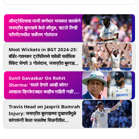
ऑस्ट्रेलियाचा माजी कर्णधार मायकल क्लार्कने
जसप्रीत बुमराहचे केले कौतुक, म्हटले तिन्ही
फॉरमॅटमधील सर्वोत्तम गोलंदाज
Most Wickets in BGT 2024-25:
बॉर्डर-गावस्कर ट्रॉफीमध्ये यावेळी सर्वाधिक
विकेट घेणारे 3 गोलंदाज, जसप्रीत बुमराह
पहिल्या स्थानी
Sunil Gavaskar On Rohit
Sharma: 'सल्ले देणारे आम्ही कोण?
आम्हाला क्रिकेटबद्दल काहीच माहिती नाही',
सुनील गावस्कर यांचा रोहित शर्माला टोमणा
Travis Head on Jasprit Bumrah
Injury: जसप्रीत बुमराहच्या दुखापतीमुळे
कांगारूंनी केला जल्लोष! सिडनीतील
विजयानंतर ट्रॅव्हिस हेड म्हणाला- 15 लोक
आनंदी होते...