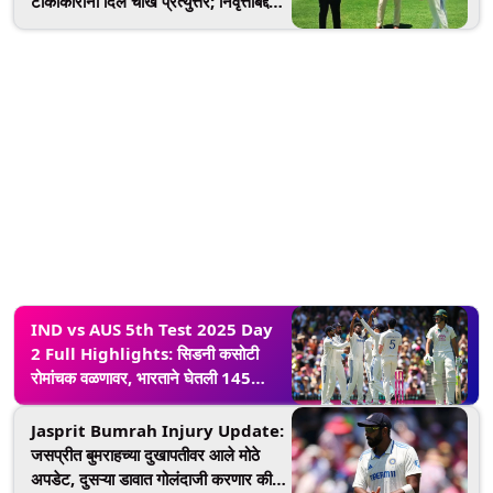
टीकाकारांना दिले चोख प्रत्युत्तर; निवृत्तीबद्दल
सांगितली मोठी गोष्ट
IND vs AUS 5th Test 2025 Day
2 Full Highlights: सिडनी कसोटी
रोमांचक वळणावर, भारताने घेतली 145
धावांची आघाडी; येथे पाहा दुसऱ्या दिवसाचे
संपूर्ण हायलाइट्स एका क्लिकवर
Jasprit Bumrah Injury Update:
जसप्रीत बुमराहच्या दुखापतीवर आले मोठे
अपडेट, दुसऱ्या डावात गोलंदाजी करणार की