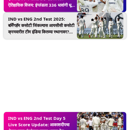
ऐतिहासिक विजय: इंग्लंडला 336 धावांनी धूळ
चारली, मालिकेत 1-1 बरोबरी!
IND vs ENG 2nd Test 2025:
बर्मिंगहॅम कसोटी जिंकल्यास आयसीसी कसोटी
क्रमवारीत टीम इंडिया कितव्या स्थानावर?
जाणून घ्या एका क्लिकवर
IND vs ENG 2nd Test Day 5
Live Score Update: आकाशदीपचा