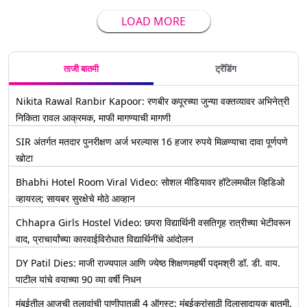
LOAD MORE
ताजी बातमी
ट्रेंडिंग
Nikita Rawal Ranbir Kapoor: रणबीर कपूरच्या जुन्या वक्तव्यावर अभिनेत्री
निकिता रावल आक्रमक, माफी मागण्याची मागणी
SIR अंतर्गत मतदार पुनरीक्षण अर्ज भरल्यास 16 हजार रुपये मिळण्याचा दावा पूर्णपणे
खोटा
Bhabhi Hotel Room Viral Video: सोशल मीडियावर हॉटेलमधील व्हिडिओ
व्हायरल; सायबर सुरक्षेचे मोठे आव्हान
Chhapra Girls Hostel Video: छपरा विद्यार्थिनी वसतिगृह रात्रीच्या भेटीवरून
वाद, प्राचार्यांच्या कारवाईविरोधात विद्यार्थिनींचे आंदोलन
DY Patil Dies: माजी राज्यपाल आणि ज्येष्ठ शिक्षणमहर्षी पद्मश्री डॉ. डी. वाय.
पाटील यांचे वयाच्या 90 व्या वर्षी निधन
मुंबईतील आजची तलावांची पाणीपातळी 4 ऑगस्ट: मुंबईकरांसाठी दिलासादायक बातमी,