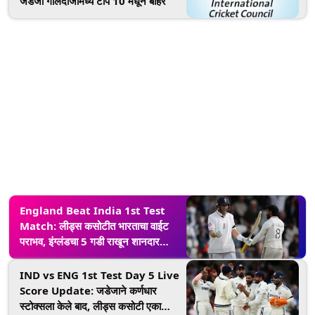
जडेजा गोलंदाजीमध्ये टॉप 10 मधून बाहेर
England Beat India 1st Test
Match: लीड्स कसोटीत भारताचा वाईट
पराभव, इंग्लंडचा 5 गडी राखून शानदार
विजय; मालिकेत 1-0 घेतली अशी आघाडी
IND vs ENG 1st Test Day 5 Live
Score Update: जडेजाने कर्णधार
स्टोक्सला केले बाद, लीड्स कसोटी एका