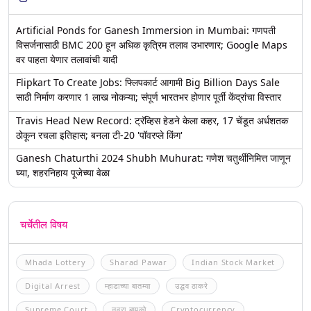
Artificial Ponds for Ganesh Immersion in Mumbai: गणपती
विसर्जनासाठी BMC 200 हून अधिक कृत्रिम तलाव उभारणार; Google Maps
वर पाहता येणार तलावांची यादी
Flipkart To Create Jobs: फ्लिपकार्ट आगामी Big Billion Days Sale
साठी निर्माण करणार 1 लाख नोकऱ्या; संपूर्ण भारतभर होणार पूर्ती केंद्रांचा विस्तार
Travis Head New Record: ट्रॅव्हिस हेडने केला कहर, 17 चेंडूत अर्धशतक
ठोकून रचला इतिहास; बनला टी-20 'पॉवरप्ले किंग'
Ganesh Chaturthi 2024 Shubh Muhurat: गणेश चतुर्थीनिमित्त जाणून
घ्या, शहरनिहाय पूजेच्या वेळा
चर्चेतील विषय
Mhada Lottery
Sharad Pawar
Indian Stock Market
Digital Arrest
म्हाडाच्या बातम्या
उद्धव ठाकरे
Supreme Court
नवरा बायको
Cryptocurrency