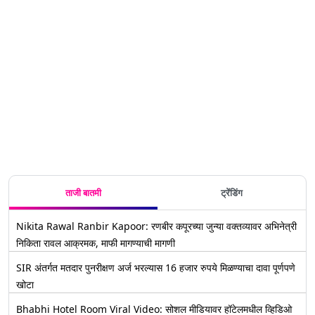
e-Modi’
अध्यक्षांनी
भाजप आणि
मोठी भेट;
आणि
जाणून घ्या
कार्यकाळ
कार्यक्रमावर
बेरोजगारीवर
शिवसेनेची
Eid al-
House
संख्याबळ
ठरवू शकत
उद्धव ठाकरे
बोलण्याचा
युती? CM
Fitr निमित्त
Arrest
नाहीत'-
यांची जोरदार
अधिकार
Devendra
देशातील 32
होस्ट Aizaz
Chandrashekhar
टीका
नाकारला;
Fadnavis
लाख लोकांना
Khan ला
Bawankule
राहुल गांधी
यांनी केला
वाटण्यात
समन्स
यांचा आरोप
खुलासा
येणार सौगात-
(Video)
ए-मोदी किट्स
ताजी बातमी
ट्रेंडिंग
Nikita Rawal Ranbir Kapoor: रणबीर कपूरच्या जुन्या वक्तव्यावर अभिनेत्री
निकिता रावल आक्रमक, माफी मागण्याची मागणी
SIR अंतर्गत मतदार पुनरीक्षण अर्ज भरल्यास 16 हजार रुपये मिळण्याचा दावा पूर्णपणे
खोटा
Bhabhi Hotel Room Viral Video: सोशल मीडियावर हॉटेलमधील व्हिडिओ