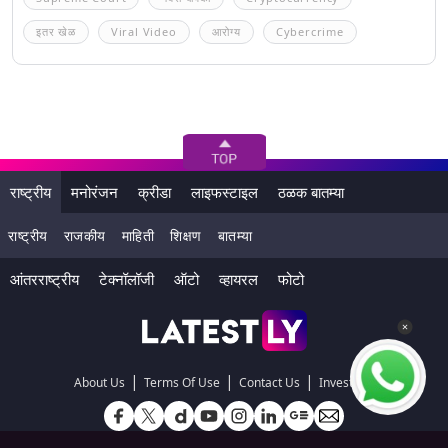
इतर खेळ
Viral Video
आरोग्य
Cybercrime
राष्ट्रीय
मनोरंजन
क्रीडा
लाइफस्टाइल
ठळक बातम्या
राष्ट्रीय
राजकीय
माहिती
शिक्षण
बातम्या
आंतरराष्ट्रीय
टेक्नॉलॉजी
ऑटो
व्हायरल
फोटो
|
|
|
About Us
Terms Of Use
Contact Us
Investors