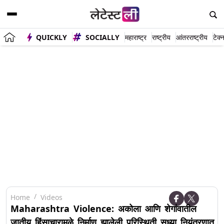
QUICKLY
SOCIALLY
महाराष्ट्र
राष्ट्रीय
आंतरराष्ट्रीय
टेक्
Home
Videos
Maharashtra Violence: अकोला आणि शेगांवातील
जातीय हिंसाचारामुळे निर्माण झालेली परिस्थिती सध्या नियंत्रणात,