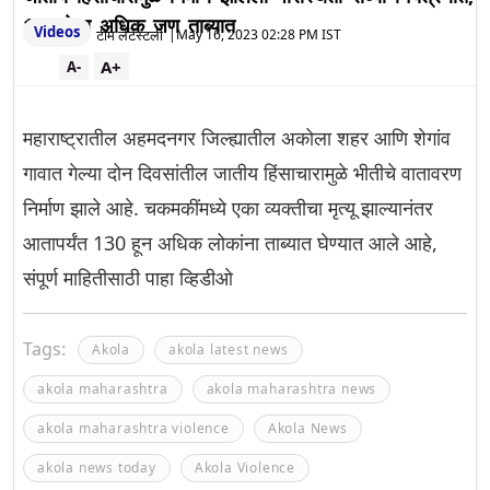
130 पेक्षा अधिक जण ताब्यात
Videos
टीम लेटेस्टली
|
May 16, 2023 02:28 PM IST
A+
A-
महाराष्ट्रातील अहमदनगर जिल्ह्यातील अकोला शहर आणि शेगांव
गावात गेल्या दोन दिवसांतील जातीय हिंसाचारामुळे भीतीचे वातावरण
निर्माण झाले आहे. चकमकींमध्ये एका व्यक्तीचा मृत्यू झाल्यानंतर
आतापर्यंत 130 हून अधिक लोकांना ताब्यात घेण्यात आले आहे,
संपूर्ण माहितीसाठी पाहा व्हिडीओ
Tags:
Akola
akola latest news
akola maharashtra
akola maharashtra news
akola maharashtra violence
Akola News
akola news today
Akola Violence