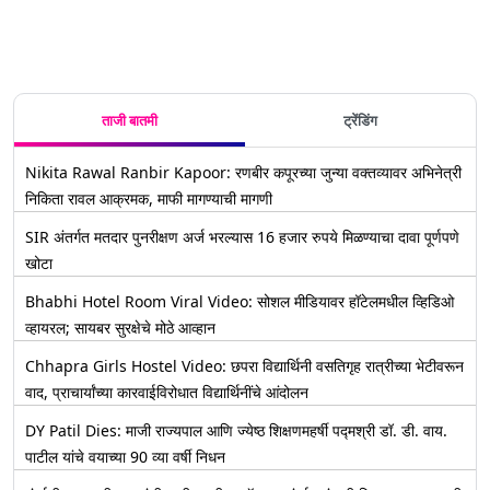
वरून अशी
कसा बघाल?
कधी पर्यंत
कराल अर्ज?
प्रवेश
करा
लागू शकतो?
करण्याची
डाऊनलोड
योजना
ताजी बातमी
ट्रेंडिंग
Nikita Rawal Ranbir Kapoor: रणबीर कपूरच्या जुन्या वक्तव्यावर अभिनेत्री
निकिता रावल आक्रमक, माफी मागण्याची मागणी
SIR अंतर्गत मतदार पुनरीक्षण अर्ज भरल्यास 16 हजार रुपये मिळण्याचा दावा पूर्णपणे
खोटा
Bhabhi Hotel Room Viral Video: सोशल मीडियावर हॉटेलमधील व्हिडिओ
व्हायरल; सायबर सुरक्षेचे मोठे आव्हान
Chhapra Girls Hostel Video: छपरा विद्यार्थिनी वसतिगृह रात्रीच्या भेटीवरून
वाद, प्राचार्यांच्या कारवाईविरोधात विद्यार्थिनींचे आंदोलन
DY Patil Dies: माजी राज्यपाल आणि ज्येष्ठ शिक्षणमहर्षी पद्मश्री डॉ. डी. वाय.
पाटील यांचे वयाच्या 90 व्या वर्षी निधन