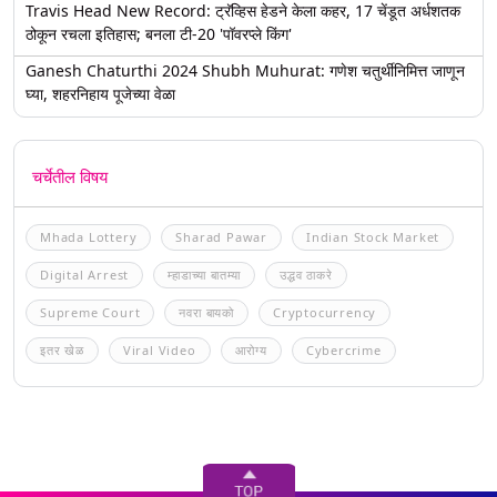
Travis Head New Record: ट्रॅव्हिस हेडने केला कहर, 17 चेंडूत अर्धशतक
ठोकून रचला इतिहास; बनला टी-20 'पॉवरप्ले किंग'
Ganesh Chaturthi 2024 Shubh Muhurat: गणेश चतुर्थीनिमित्त जाणून
घ्या, शहरनिहाय पूजेच्या वेळा
चर्चेतील विषय
Mhada Lottery
Sharad Pawar
Indian Stock Market
Digital Arrest
म्हाडाच्या बातम्या
उद्धव ठाकरे
Supreme Court
नवरा बायको
Cryptocurrency
इतर खेळ
Viral Video
आरोग्य
Cybercrime