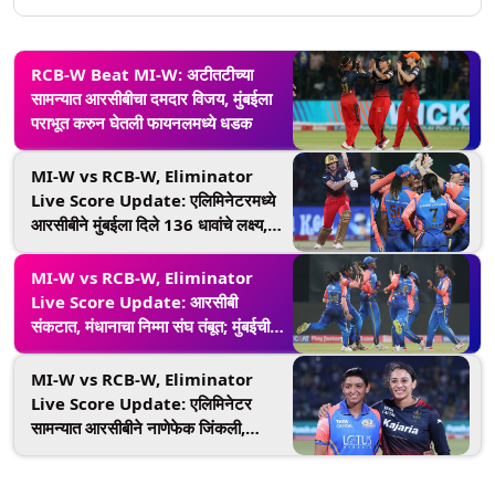
RCB-W Beat MI-W: अटीतटीच्या
सामन्यात आरसीबीचा दमदार विजय, मुंबईला
पराभूत करुन घेतली फायनलमध्ये धडक
MI-W vs RCB-W, Eliminator
Live Score Update: एलिमिनेटरमध्ये
आरसीबीने मुंबईला दिले 136 धावांचे लक्ष्य,
पेरीने झळकावले झंझावाती अर्धशतक
MI-W vs RCB-W, Eliminator
Live Score Update: आरसीबी
संकटात, मंधानाचा निम्मा संघ तंबूत; मुंबईची
घातक गोलंदांजी
MI-W vs RCB-W, Eliminator
Live Score Update: एलिमिनेटर
सामन्यात आरसीबीने नाणेफेक जिंकली,
मुंबईविरुद्ध फलंदाजी करण्याचा घेतला निर्णय,
पाहा प्लेइंग 11