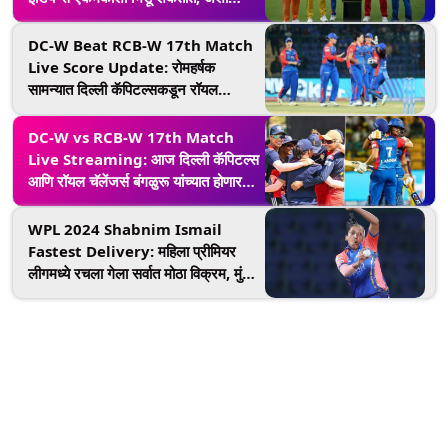
समीकरणे होत आहेत तयार
DC-W Beat RCB-W 17th Match
Live Score Update: रोमहर्षक
सामन्यात दिल्ली कॅपिटल्सकडून रॉयल
चॅलेंजर्स बंगलोरचा 1 धावाने पराभव
DC-W vs RCB-W 17th Match
Live Streaming: आज दिल्ली कॅपिटल्स
आणि रॉयल चॅलेंजर्स बंगळुरू यांच्यात होणार
चुरशीची लढत, जाणून घ्या कधी अन् कुठे
पाहणार लाइव्ह
WPL 2024 Shabnim Ismail
Fastest Delivery: महिला प्रीमियर
लीगमध्ये रचला गेला सर्वात मोठा विक्रम, मुंबई
इंडियन्सची खेळाडू शबनिम इस्माईलने केली
मोठी कामगिरी