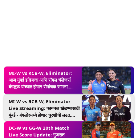
MI-W vs RCB-W, Eliminator:
आज मुंबई इंडियन्स आणि रॉयल चॅलेंजर्स
बंगळुरू यांच्यात होणार रोमांचक सामना,
सर्वांच्या नजरा असणार 'या' दिग्गज खेळाडूंवर
MI-W vs RCB-W, Eliminator
Live Streaming: फायनल खेळण्यासाठी
मुंबई - बंगलोरमध्ये होणार चुरशीची लढत,
जाणून घ्या केव्हा अन् कुठे पाहणार सामना
DC-W vs GG-W 20th Match
Live Score Update: गुजरात