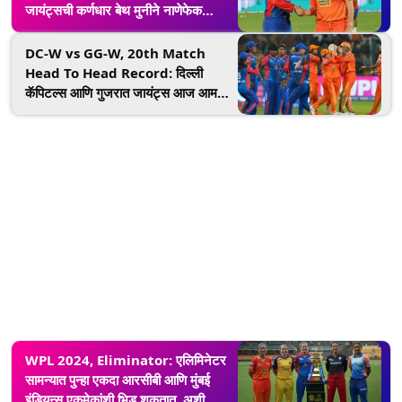
जायंट्सची कर्णधार बेथ मुनीने नाणेफेक
जिंकली, प्रथम फलंदाजी करण्याचा घेतला
निर्णय
DC-W vs GG-W, 20th Match
Head To Head Record: दिल्ली
कॅपिटल्स आणि गुजरात जायंट्स आज आमने-
सामने, हेड टू हेड आकडेवारीवर टाका एक
नजर
WPL 2024, Eliminator: एलिमिनेटर
सामन्यात पुन्हा एकदा आरसीबी आणि मुंबई
इंडियन्स एकमेकांशी भिडू शकतात, अशी