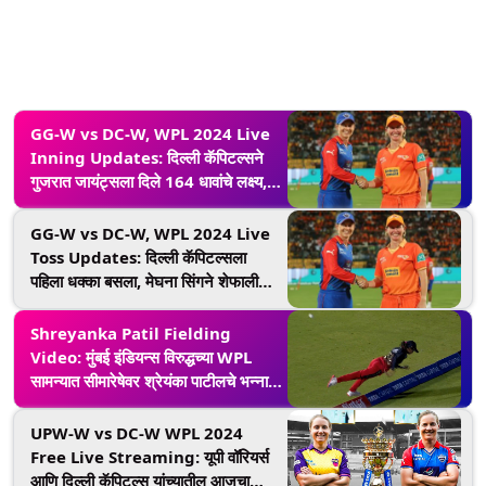
GG-W vs DC-W, WPL 2024 Live
Inning Updates: दिल्ली कॅपिटल्सने
गुजरात जायंट्सला दिले 164 धावांचे लक्ष्य,
कर्णधार मेग लॅनिंगची अर्धशतकी खेळी
GG-W vs DC-W, WPL 2024 Live
Toss Updates: दिल्ली कॅपिटल्सला
पहिला धक्का बसला, मेघना सिंगने शेफाली
वर्माला बाद करून पाठवले पॅव्हेलियनमध्ये
Shreyanka Patil Fielding
Video: मुंबई इंडियन्स विरुद्धच्या WPL
सामन्यात सीमारेषेवर श्रेयंका पाटीलचे भन्नाट
क्षेत्ररक्षण, उडी मारुन वाचवला षटकार
UPW-W vs DC-W WPL 2024
Free Live Streaming: यूपी वॉरियर्स
आणि दिल्ली कॅपिटल्स यांच्यातील आजचा