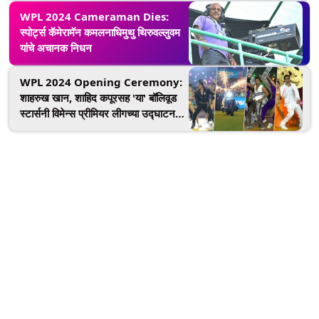
WPL 2024 Cameraman Dies:
स्पोर्ट्स कॅमेरामॅन कमलनाधिमुथु थिरुवल्लुवम
यांचे अचानक निधन
WPL 2024 Opening Ceremony:
शाहरुख खान, शाहिद कपूरसह 'या' बॉलिवूड
स्टार्सनी विमेन्स प्रीमियर लीगच्या उद्घाटन
समारंभात दाखवली चमक, पाहा व्हिडिओ