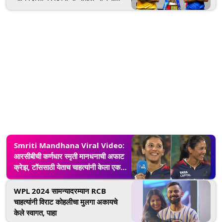
सामना, थेट सामना कधी, कुठे आणि कसा
पाहायचा हे येथे जाणून घ्या.
Smriti Mandhana Viral Video:
आरसीबीची कर्णधार स्मृती मानधनाची अफाट
क्रेझ, टॉससाठी येताच चाहत्यांनी केला एकच
जल्लोष
WPL 2024 सामन्यादरम्यान RCB
चाहत्यांनी विराट कोहलीचा मुलगा अकायचे
केले स्वागत, पाहा