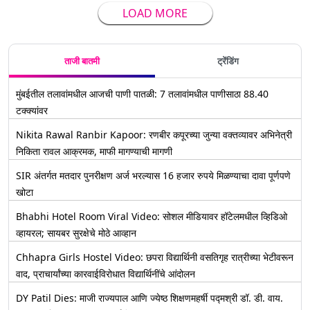
LOAD MORE
ताजी बातमी
ट्रेंडिंग
मुंबईतील तलावांमधील आजची पाणी पातळी: 7 तलावांमधील पाणीसाठा 88.40
टक्क्यांवर
Nikita Rawal Ranbir Kapoor: रणबीर कपूरच्या जुन्या वक्तव्यावर अभिनेत्री
निकिता रावल आक्रमक, माफी मागण्याची मागणी
SIR अंतर्गत मतदार पुनरीक्षण अर्ज भरल्यास 16 हजार रुपये मिळण्याचा दावा पूर्णपणे
खोटा
Bhabhi Hotel Room Viral Video: सोशल मीडियावर हॉटेलमधील व्हिडिओ
व्हायरल; सायबर सुरक्षेचे मोठे आव्हान
Chhapra Girls Hostel Video: छपरा विद्यार्थिनी वसतिगृह रात्रीच्या भेटीवरून
वाद, प्राचार्यांच्या कारवाईविरोधात विद्यार्थिनींचे आंदोलन
DY Patil Dies: माजी राज्यपाल आणि ज्येष्ठ शिक्षणमहर्षी पद्मश्री डॉ. डी. वाय.