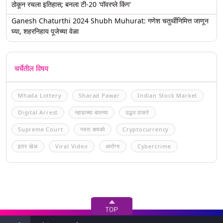
ठोकून रचला इतिहास; बनला टी-20 'पॉवरप्ले किंग'
Ganesh Chaturthi 2024 Shubh Muhurat: गणेश चतुर्थीनिमित्त जाणून
घ्या, शहरनिहाय पूजेच्या वेळा
चर्चेतील विषय
Mhada Lottery
Sharad Pawar
Indian Stock Market
Digital Arrest
म्हाडाच्या बातम्या
उद्धव ठाकरे
Supreme Court
नवरा बायको
Cryptocurrency
इतर खेळ
Viral Video
आरोग्य
Cybercrime