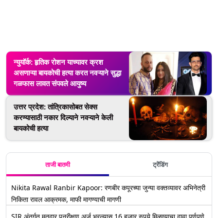
न्युयॉर्क: हृतिक रोशन याच्यावर क्रश
असणाऱ्या बायकोची हत्या करत नवऱ्याने सुद्धा
गळफास लावत संपवले आयुष्य
उत्तर प्रदेश: तांत्रिकासोबत सेक्स
करण्यासाठी नकार दिल्याने नवऱ्याने केली
बायकोची हत्या
ताजी बातमी
ट्रेंडिंग
Nikita Rawal Ranbir Kapoor: रणबीर कपूरच्या जुन्या वक्तव्यावर अभिनेत्री
निकिता रावल आक्रमक, माफी मागण्याची मागणी
SIR अंतर्गत मतदार पुनरीक्षण अर्ज भरल्यास 16 हजार रुपये मिळण्याचा दावा पूर्णपणे