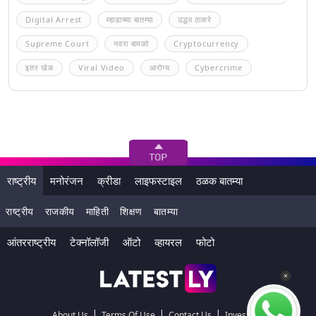
Digital Arrest
म्हाडाच्या बातम्या
उद्धव ठाकरे
Supreme Court
नवरा बायको
Cryptocurrency
इतर खेळ
Viral Video
आरोग्य
Cybercrime
राष्ट्रीय
मनोरंजन
क्रीडा
लाइफस्टाइल
ठळक बातम्या
राष्ट्रीय
राजकीय
माहिती
शिक्षण
बातम्या
आंतरराष्ट्रीय
टेक्नॉलॉजी
ऑटो
व्हायरल
फोटो
|
|
|
About Us
Terms Of Use
Contact Us
Investors