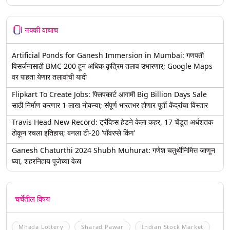
नक्की वाचाच
Artificial Ponds for Ganesh Immersion in Mumbai: गणपती
विसर्जनासाठी BMC 200 हून अधिक कृत्रिम तलाव उभारणार; Google Maps
वर पाहता येणार तलावांची यादी
Flipkart To Create Jobs: फ्लिपकार्ट आगामी Big Billion Days Sale
साठी निर्माण करणार 1 लाख नोकऱ्या; संपूर्ण भारतभर होणार पूर्ती केंद्रांचा विस्तार
Travis Head New Record: ट्रॅव्हिस हेडने केला कहर, 17 चेंडूत अर्धशतक
ठोकून रचला इतिहास; बनला टी-20 'पॉवरप्ले किंग'
Ganesh Chaturthi 2024 Shubh Muhurat: गणेश चतुर्थीनिमित्त जाणून
घ्या, शहरनिहाय पूजेच्या वेळा
चर्चेतील विषय
Mhada Lottery
Sharad Pawar
Indian Stock Market