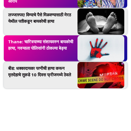
आरोप
लज्जास्पद! विम्याचे पैसे मिळवण्यासाठी मेरठ
येथील पतीकडून बायकोची हत्या
Thane: चारित्र्याच्या संशायवरुन बायकोची
हत्या, नवऱ्याला पोलिसांनी ठोकल्या बेड्या
बीड: धक्कादायक! पत्नीची हत्या करून
मृतदेहाचे तुकडे 10 दिवस फ्रीजमध्ये ठेवले