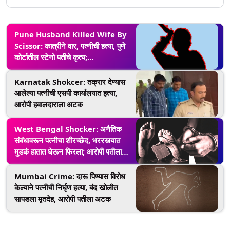
Pune Husband Killed Wife By
Scissor: कात्रीने वार, पत्नीची हत्या, पुणे
कोर्टातील स्टेनो पतीचे कृत्य;
ध्वनिचित्रफीतीद्वारे गुन्ह्याची कबुली (Video)
Karnatak Shokcer: तक्रार देण्यास
आलेल्या पत्नीची एसपी कार्यालयात हत्या,
आरोपी हवालदाराला अटक
West Bengal Shocker: अनैतिक
संबंधावरून पत्नीचा शीरच्छेद, भररस्त्यात
मुडकं हातात घेऊन फिरला; आरोपी पतीला
अटक
Mumbai Crime: दारू पिण्यास विरोध
केल्याने पत्नीची निर्घृण हत्या, बंद खोलीत
सापडला मृतदेह, आरोपी पतीला अटक