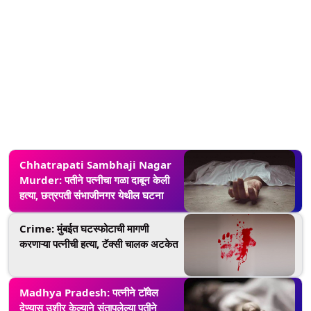
Chhatrapati Sambhaji Nagar
Murder: पतीने पत्नीचा गळा दाबून केली
हत्या, छत्रपती संभाजीनगर येथील घटना
Crime: मुंबईत घटस्फोटाची मागणी
करणाऱ्या पत्नीची हत्या, टॅक्सी चालक अटकेत
Madhya Pradesh: पत्नीने टॉवेल
देण्यास उशीर केल्याने संतापलेल्या पतीने