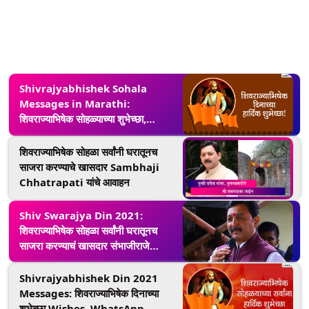
Shivrajyabhishek Sohala
Messages in Marathi:
शिवराज्याभिषेक सोहळ्याच्या शुभेच्छा,
Wishes, Quotes द्वारे देऊन
शिवछत्रपतींना करा त्रिवार मुजरा
शिवराज्याभिषेक सोहळा सर्वांनी घरातूनच
साजरा करण्याचे खासदार Sambhaji
Chhatrapati यांचे आवाहन
Shiv Swarajya Din 2021:
शिवराज्याभिषेक सोहळा सर्वांनी घरातूनच
साजरा करण्याचं खासदार संभाजीराजे
छत्रपती यांचं आवाहन
Shivrajyabhishek Din 2021
Messages: शिवराज्याभिषेक दिनाच्या
शुभेच्छा Wishes, WhatsApp