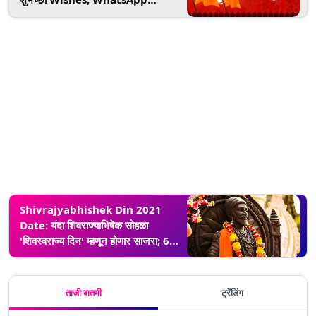
Status द्वारे देऊन साजरा करा आपल्या
राजाचा अभूतपूर्व सोहळा
Shivrajyabhishek Din 2021
Date: यंदा शिवराज्याभिषेक सोहळा
'शिवस्वराज्य दिन' म्हणून होणार साजरा; 6
जून रोजी रायगडावर निनादणार महाराजांचा
जयघोष
ताजी बातमी
ट्रेंडिंग