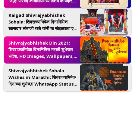
जिल्हा परिषद कार्यालयांमध्ये विशेष कार्यक्रमाचे
आयोजन
Raigad Shivrajyabhishek
Sohala: शिवराज्याभिषेक दिनानिमित्त
खासदार संभाजी राजे यांनी या सोहळ्याचा एक
सुंदर व्हिडिओ शेअर करत शिवभक्तांना दिल्या
शुभेच्छा
Shivrajyabhishek Din 2021:
शिवराज्याभिषेक दिनानिमित्त मराठी शुभेच्छा
संदेश, HD Images, Wallpapers,
Greetings शेअर करुन शिवमय करा
आजचा दिवस!
Shivrajyabhishek Sohala
Wishes in Marathi: शिवराज्याभिषेक
दिनाच्या शुभेच्छा WhatsApp Status,
Facebook Messages द्वारा देत साजरा
करा शिवस्वराज्य दिन