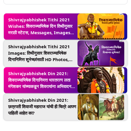
Shivrajyabhishek Tithi 2021
Wishes: शिवराज्याभिषेक दिन तिथीनुसार
मराठी स्टेटस, Messages, Images
च्या माध्यमातून द्या शिवप्रेमींना शुभेच्छा!
Shivrajyabhishek Tithi 2021
Images: तिथीनुसार शिवराज्याभिषेक
दिनानिमित्त शुभेच्छांसाठी HD Photos,
Wishes, Messages इथून करु शकता
डाऊनलोड
Shivrajyabhishek Din 2021:
शिवराज्याभिषेक दिनानिमत्त भारतरत्न लता
मंगेशकर यांच्याकडून शिवरायांना अभिवादन,
शेअर केला खास व्हिडिओ
Shivrajyabhishek Din 2021:
छत्रपती शिवाजी महाराज यांची ही चित्रे आपण
पाहिली आहेत का?