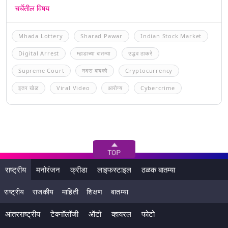
चर्चेतील विषय
Mhada Lottery
Sharad Pawar
Indian Stock Market
Digital Arrest
म्हाडाच्या बातम्या
उद्धव ठाकरे
Supreme Court
नवरा बायको
Cryptocurrency
इतर खेळ
Viral Video
आरोग्य
Cybercrime
राष्ट्रीय
मनोरंजन
क्रीडा
लाइफस्टाइल
ठळक बातम्या
राष्ट्रीय
राजकीय
माहिती
शिक्षण
बातम्या
आंतरराष्ट्रीय
टेक्नॉलॉजी
ऑटो
व्हायरल
फोटो