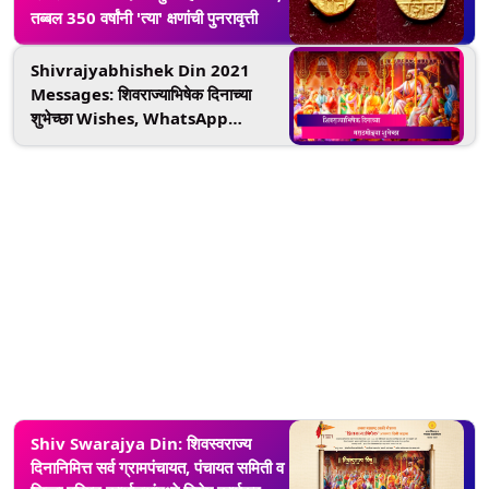
तब्बल 350 वर्षांनी 'त्या' क्षणांची पुनरावृत्ती
Shivrajyabhishek Din 2021
Messages: शिवराज्याभिषेक दिनाच्या
शुभेच्छा Wishes, WhatsApp
Status
Shiv Swarajya Din: शिवस्वराज्य
दिनानिमित्त सर्व ग्रामपंचायत, पंचायत समिती व