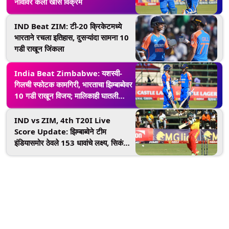
नावावर केला खास विक्रम
IND Beat ZIM: टी-20 क्रिकेटमध्ये
भारताने रचला इतिहास, दुसऱ्यांदा सामना 10
गडी राखून जिंकला
India Beat Zimbabwe: यशस्वी-
गिलची स्फोटक कामगिरी, भारताचा झिम्बाब्वेवर
10 गडी राखून विजय; मालिकाही घातली
खिशात
IND vs ZIM, 4th T20I Live
Score Update: झिम्बाब्वेने टीम
इंडियासमोर ठेवले 153 धावांचे लक्ष्य, सिकंदर
रझाची शानदार खेळी