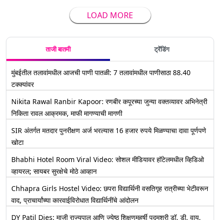
LOAD MORE
ताजी बातमी
ट्रेंडिंग
मुंबईतील तलावांमधील आजची पाणी पातळी: 7 तलावांमधील पाणीसाठा 88.40
टक्क्यांवर
Nikita Rawal Ranbir Kapoor: रणबीर कपूरच्या जुन्या वक्तव्यावर अभिनेत्री
निकिता रावल आक्रमक, माफी मागण्याची मागणी
SIR अंतर्गत मतदार पुनरीक्षण अर्ज भरल्यास 16 हजार रुपये मिळण्याचा दावा पूर्णपणे
खोटा
Bhabhi Hotel Room Viral Video: सोशल मीडियावर हॉटेलमधील व्हिडिओ
व्हायरल; सायबर सुरक्षेचे मोठे आव्हान
Chhapra Girls Hostel Video: छपरा विद्यार्थिनी वसतिगृह रात्रीच्या भेटीवरून
वाद, प्राचार्यांच्या कारवाईविरोधात विद्यार्थिनींचे आंदोलन
DY Patil Dies: माजी राज्यपाल आणि ज्येष्ठ शिक्षणमहर्षी पद्मश्री डॉ. डी. वाय.