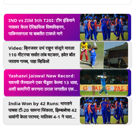
IND vs ZIM 5th T20I: टीम इंडियाने
नावावर केला ऐतिहासिक विश्वविक्रम,
पाकिस्तानला या बाबतीत टाकले मागे
Video: क्रिजवर उभं राहून संजूने मारला
110 मीटरचा सर्वात लांब षटकार, हवेत बॉल
जाताच गायब, पाहा व्हिडिओ
Yashasvi Jaiswal New Record:
यशस्वी जैस्वालने एका चेंडूवर केल्या 13 धावा,
अशी कामगिरी करणारा ठरला जगातील एकमेव
फलंदाज
India Won by 42 Runs: भारताने
पाचवा टी-20 सामना जिंकला, झिम्बाब्वेचा 42
धावांनी केला पराभव; मालिका 4-1 ने घातली
खिशात