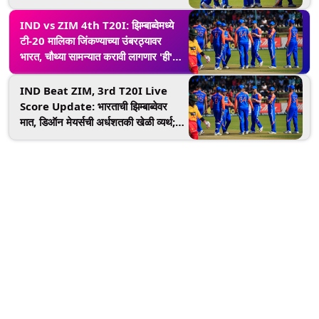
शकले नाही हे काम
IND vs ZIM 4th T20I: झिम्बाब्वेमध्ये
टी-20 मालिका जिंकण्याच्या उंबरठ्यावर
भारत, चौथ्या सामन्यात करावी लागणार 'ही'
कामगिरी
IND Beat ZIM, 3rd T20I Live
Score Update: भारताची झिम्बाब्वेवर
मात, डिऑन मेयर्सची अर्धशतकी खेळी व्यर्थ;
मालिकेत आघाडी