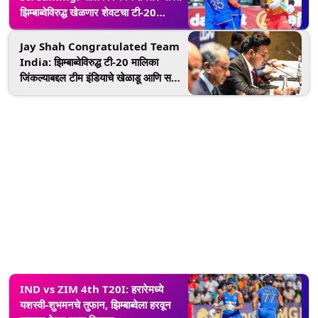
झिम्बाब्वेविरुद्ध खेळणार शेवटचा टी-20
सामना, येथे पाहू शकता लाइव्ह स्ट्रीमिंग
Jay Shah Congratulated Team
India: झिम्बाब्वेविरुद्ध टी-20 मालिका
जिंकल्याबद्दल टीम इंडियाचे खेळाडू आणि सपोर्ट
स्टाफचे जय शाहने केले अभिनंदन
IND vs ZIM 4th T20I: हरारेमध्ये
यशस्वी-शुभमनचे तुफान, झिम्बाब्वेला हरवून