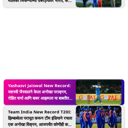
मालिका जिंकण्याच्या उंबरठ्यावर भारत, कधी
अन् कुठे पाहणार सामना? घ्या जाणून
Yashasvi Jaiswal New Record:
यशस्वी जैस्वालने केला अनोखा पराक्रम,
रोहित शर्मा आणि बाबर आझमला या बाबतीत
टाकले मागे
Team India New Record T20I:
झिम्बाब्वेला पराभूत करून टीम इंडियाने रचला
एक अनोखा विक्रम, आजपर्यंत कोणीही करू