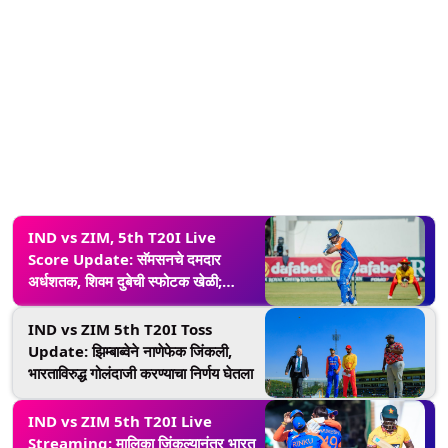
IND vs ZIM, 5th T20I Live
Score Update: सॅमसनचे दमदार
अर्धशतक, शिवम दुबेची स्फोटक खेळी;
झिम्बाब्वेसमोर ठेवले 168 धावांचे लक्ष्य
IND vs ZIM 5th T20I Toss
Update: झिम्बाब्वेने नाणेफेक जिंकली,
भारताविरुद्ध गोलंदाजी करण्याचा निर्णय घेतला
IND vs ZIM 5th T20I Live
Streaming: मालिका जिंकल्यानंतर भारत