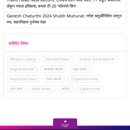
ठोकून रचला इतिहास; बनला टी-20 'पॉवरप्ले किंग'
Ganesh Chaturthi 2024 Shubh Muhurat: गणेश चतुर्थीनिमित्त जाणून
घ्या, शहरनिहाय पूजेच्या वेळा
चर्चेतील विषय
Mhada Lottery
Sharad Pawar
Indian Stock Market
Digital Arrest
म्हाडाच्या बातम्या
उद्धव ठाकरे
Supreme Court
नवरा बायको
Cryptocurrency
इतर खेळ
Viral Video
आरोग्य
Cybercrime