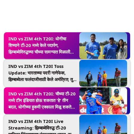
IND vs ZIM 4th T20I: धोनीचा
शिष्याने टी-20 मध्ये केले पदार्पण,
झिम्बाब्वेविरुद्धच्या चौथ्या सामन्यात मिळाली
संधी; घातक गोलंदाजीने वेधाणार लक्ष्य
IND vs ZIM 4th T20I Toss
Update: भारताच्या पदरी नाणेफेक,
झिम्बाब्वेला फलंदाजीसाठी केले अमंत्रित; तुषार
देशपांडेचे पदार्पण
IND vs ZIM 4th T20I: चौथ्या टी-20
मध्ये टीम इंडियात होऊ शकतात 'हे' तीन
बदल, धोनीच्या हुकमी एक्काला मिळू शकते
पदार्पणाची संधी
IND vs ZIM 4th T20I Live
Streaming: झिम्बाब्वेविरुद्ध टी-20