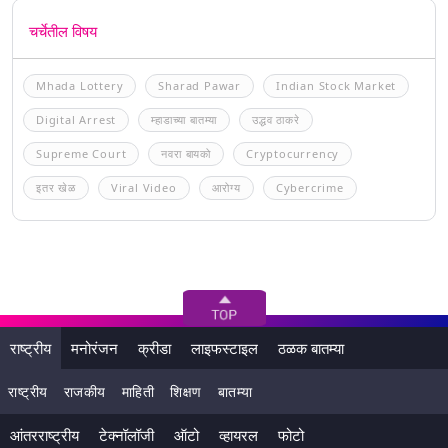
चर्चेतील विषय
Mhada Lottery
Sharad Pawar
Indian Stock Market
Digital Arrest
म्हाडाच्या बातम्या
उद्धव ठाकरे
Supreme Court
नवरा बायको
Cryptocurrency
इतर खेळ
Viral Video
आरोग्य
Cybercrime
राष्ट्रीय
मनोरंजन
क्रीडा
लाइफस्टाइल
ठळक बातम्या
राष्ट्रीय
राजकीय
माहिती
शिक्षण
बातम्या
आंतरराष्ट्रीय
टेक्नॉलॉजी
ऑटो
व्हायरल
फोटो