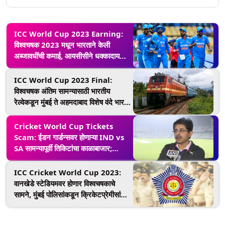
ICC World Cup 2023 Earning:
विश्वचषक 2023 मधून भारताने केली
अब्जावधींची कमाई, आयसीसीने धक्कादायक
आकडेवारी केली जाहीर
ICC World Cup 2023 Final:
विश्वचषक अंतिम सामन्यासाठी भारतीय
रेल्वेकडून मुंबई ते अहमदाबाद विशेष वंदे भारत
ट्रेन
Cricket World Cup Tickets
Scam: ईडन गार्डन्सवर होणाऱ्या IND vs
SA सामन्यापूर्वी तिकिटांचा काळाबाजार;
कोलकाता पोलिसांनी सौरव गांगुलीचे भाऊ
Snehasish Ganguly यांना बजावले
ICC Cricket World Cup 2023:
समन्स
वानखेडे स्टेडियमवर होणार विश्वचषकाचे
सामने, मुंबई पोलिसांकडून क्रिकेटप्रेमीसांठी
महत्त्वाच्या मार्गदर्शक सूचना जारी (Watch
Video)