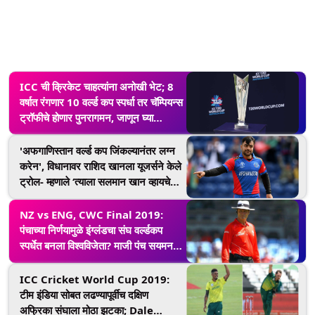
ICC ची क्रिकेट चाहत्यांना अनोखी भेट; 8
वर्षात रंगणार 10 वर्ल्ड कप स्पर्धा तर चॅम्पियन्स
ट्रॉफीचे होणार पुनरागमन, जाणून घ्या
आयसीसीचे सर्व मोठे निर्णय
'अफगाणिस्तान वर्ल्ड कप जिंकल्यानंतर लग्न
करेन', विधानावर राशिद खानला यूजर्सने केले
ट्रोल- म्हणाले ‘त्याला सलमान खान व्हायचे
आहे’
NZ vs ENG, CWC Final 2019:
पंचाच्या निर्णयामुळे इंग्लंडचा संघ वर्ल्डकप
स्पर्धेत बनला विश्वविजेता? माजी पंच सयमन
टॉफेल यांनी उपस्थित केली शंका
ICC Cricket World Cup 2019:
टीम इंडिया सोबत लढण्यापूर्वीच दक्षिण
अफ्रिका संघाला मोठा झटका; Dale