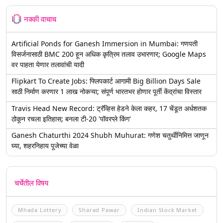
नक्की वाचाच
Artificial Ponds for Ganesh Immersion in Mumbai: गणपती
विसर्जनासाठी BMC 200 हून अधिक कृत्रिम तलाव उभारणार; Google Maps
वर पाहता येणार तलावांची यादी
Flipkart To Create Jobs: फ्लिपकार्ट आगामी Big Billion Days Sale
साठी निर्माण करणार 1 लाख नोकऱ्या; संपूर्ण भारतभर होणार पूर्ती केंद्रांचा विस्तार
Travis Head New Record: ट्रॅव्हिस हेडने केला कहर, 17 चेंडूत अर्धशतक
ठोकून रचला इतिहास; बनला टी-20 'पॉवरप्ले किंग'
Ganesh Chaturthi 2024 Shubh Muhurat: गणेश चतुर्थीनिमित्त जाणून
घ्या, शहरनिहाय पूजेच्या वेळा
चर्चेतील विषय
Mhada Lottery
Sharad Pawar
Indian Stock Market