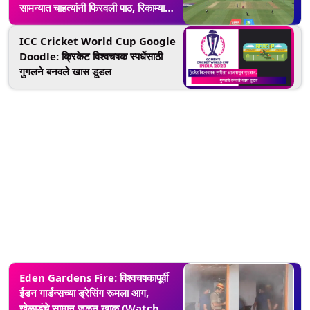
सामन्यात चाहत्यांनी फिरवली पाठ, रिकाम्या
स्टेडियमचे फोटो, व्हिडिओ व्हायरल
ICC Cricket World Cup Google
Doodle: क्रिकेट विश्वचषक स्पर्धेसाठी
गुगलने बनवले खास डूडल
Eden Gardens Fire: विश्वचषकापूर्वी
ईडन गार्डन्सच्या ड्रेसिंग रूमला आग,
खेळाडूंचे सामान जळून खाक (Watch