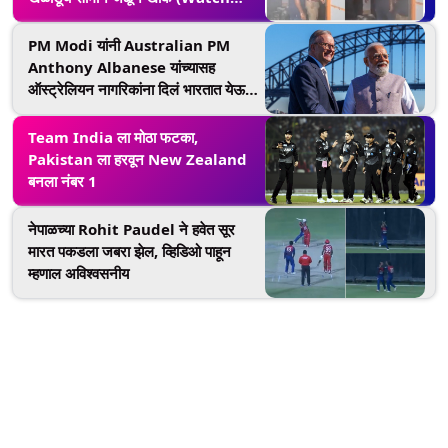
Video)
PM Modi यांनी Australian PM
Anthony Albanese यांच्यासह
ऑस्ट्रेलियन नागरिकांना दिलं भारतात येऊन
यंदा Cricket World Cup पाहण्याचं
आमंत्रण! (Watch Video)
Team India ला मोठा फटका,
Pakistan ला हरवून New Zealand
बनला नंबर 1
नेपाळच्या Rohit Paudel ने हवेत सूर
मारत पकडला जबरा झेल, व्हिडिओ पाहून
म्हणाल अविश्वसनीय