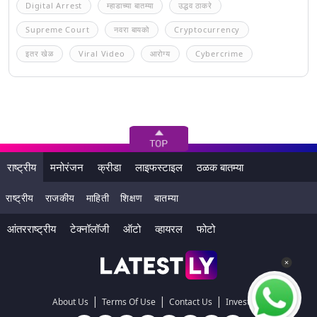
Digital Arrest
म्हाडाच्या बातम्या
उद्धव ठाकरे
Supreme Court
नवरा बायको
Cryptocurrency
इतर खेळ
Viral Video
आरोग्य
Cybercrime
राष्ट्रीय
मनोरंजन
क्रीडा
लाइफस्टाइल
ठळक बातम्या
राष्ट्रीय
राजकीय
माहिती
शिक्षण
बातम्या
आंतरराष्ट्रीय
टेक्नॉलॉजी
ऑटो
व्हायरल
फोटो
|
|
|
About Us
Terms Of Use
Contact Us
Investors