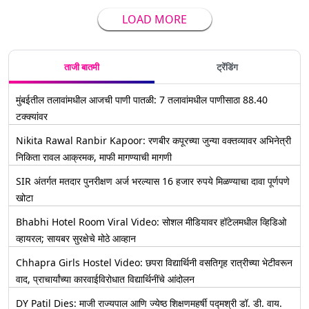
LOAD MORE
ताजी बातमी
ट्रेंडिंग
मुंबईतील तलावांमधील आजची पाणी पातळी: 7 तलावांमधील पाणीसाठा 88.40
टक्क्यांवर
Nikita Rawal Ranbir Kapoor: रणबीर कपूरच्या जुन्या वक्तव्यावर अभिनेत्री
निकिता रावल आक्रमक, माफी मागण्याची मागणी
SIR अंतर्गत मतदार पुनरीक्षण अर्ज भरल्यास 16 हजार रुपये मिळण्याचा दावा पूर्णपणे
खोटा
Bhabhi Hotel Room Viral Video: सोशल मीडियावर हॉटेलमधील व्हिडिओ
व्हायरल; सायबर सुरक्षेचे मोठे आव्हान
Chhapra Girls Hostel Video: छपरा विद्यार्थिनी वसतिगृह रात्रीच्या भेटीवरून
वाद, प्राचार्यांच्या कारवाईविरोधात विद्यार्थिनींचे आंदोलन
DY Patil Dies: माजी राज्यपाल आणि ज्येष्ठ शिक्षणमहर्षी पद्मश्री डॉ. डी. वाय.