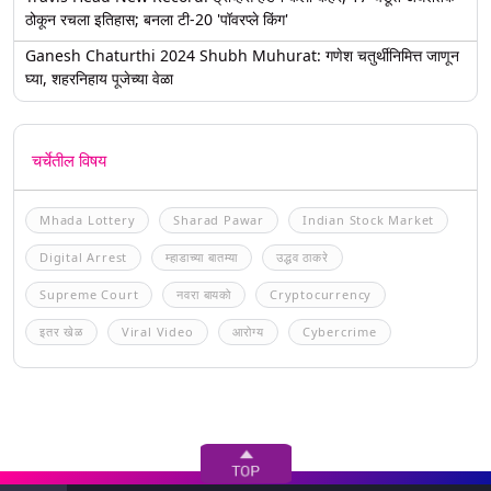
ठोकून रचला इतिहास; बनला टी-20 'पॉवरप्ले किंग'
Ganesh Chaturthi 2024 Shubh Muhurat: गणेश चतुर्थीनिमित्त जाणून
घ्या, शहरनिहाय पूजेच्या वेळा
चर्चेतील विषय
Mhada Lottery
Sharad Pawar
Indian Stock Market
Digital Arrest
म्हाडाच्या बातम्या
उद्धव ठाकरे
Supreme Court
नवरा बायको
Cryptocurrency
इतर खेळ
Viral Video
आरोग्य
Cybercrime