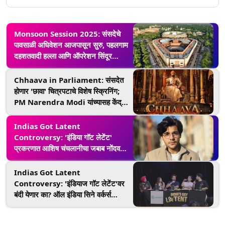
Monsoon Session 2025: संसदेचे
पावसाळी अधिवेशन आजपासून सुरु, पहलगाम
दहशतवादी हल्ला आणि ऑपरेशन सिंदूर
मुद्द्यांवरु केद्राची कसोटी
Chhaava in Parliament: संसदेत
होणार 'छावा' चित्रपटाचे विशेष स्क्रिनिंग;
PM Narendra Modi यांच्यासह केंद्रीय
मंत्री आणि खासदार राहणार उपस्थित
Indias Got Latent
Controversy: 'इंडिया गॉट लेटेंट'
प्रकरणात आशिष चंचलानीचा जबाब नोंदवला,
पोलीस सर्व आरोपींचे जबाब नोंदवणार
Indias Got Latent
Controversy: 'इंडियाज गॉट लेटेंट'वर
बंदी येणार का? ऑल इंडिया सिने वर्कर्स
असोसिएशनने पत्र लिहून गृहमंत्री अमित
शहा यांना केली विनंती