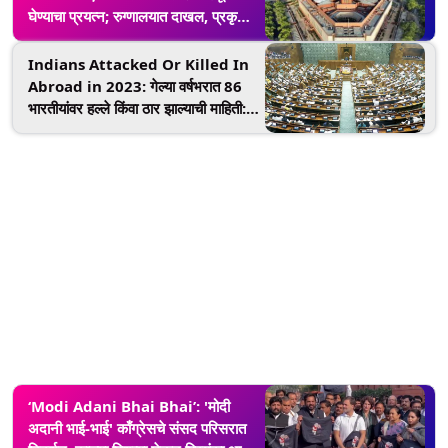
घेण्याचा प्रयत्न; रुग्णालयात दाखल, प्रकृती
चिंताजनक
Indians Attacked Or Killed In
Abroad in 2023: गेल्या वर्षभरात 86
भारतीयांवर हल्ले किंवा ठार झाल्याची माहिती:
सर्वात जास्त घटना अमेरिकेत
‘Modi Adani Bhai Bhai’: 'मोदी
अदानी भाई-भाई' काँग्रेसचे संसद परिसरात