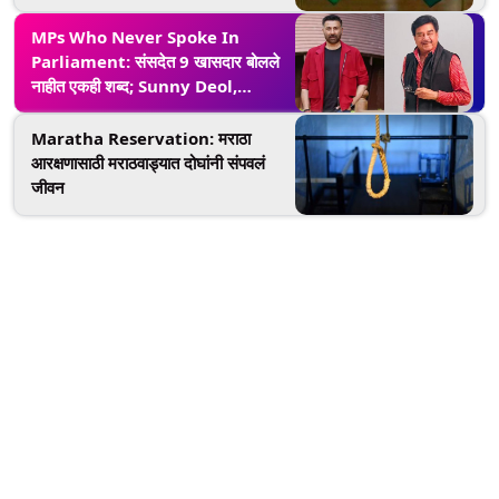
शाहबाज सरकारवर निशाणा (Watch
Video)
MPs Who Never Spoke In
Parliament: संसदेत 9 खासदार बोलले
नाहीत एकही शब्द; Sunny Deol,
Shatrughan Sinha यांचा समावेश,
जाणून घ्या यादी
Maratha Reservation: मराठा
आरक्षणासाठी मराठवाड्यात दोघांनी संपवलं
जीवन