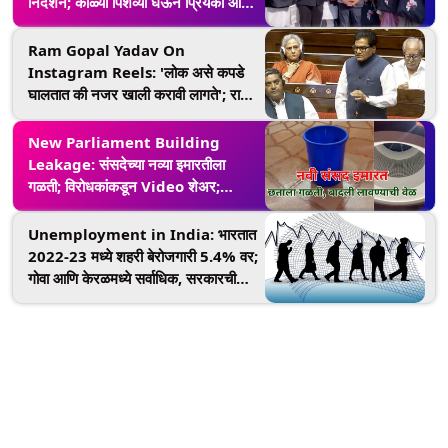
निदर्शन; काळ्या पिशव्या घेऊन प्रियंका आणि
राहुल गांधींचा सहभाग
Ram Gopal Yadav On
Instagram Reels: 'लोक असे कपडे
घालतात की नजर खाली करावी लागते'; राम
गोपाल यादव यांनी संसदेत व्यक्त केली
अश्लीलता आणि ऑनलाइन गेमिंगबाबत चिंता
New Parliament Building
Leakage: संसदेच्या नव्या इमारतीला
गळती; विरोधकांकडून Video शेअर;
अखिलेश यादव म्हणाले 'Old Sansad
Better'
Unemployment in India: भारतात
2022-23 मध्ये शहरी बेरोजगारी 5.4% वर;
गोवा आणि केरळमध्ये सर्वाधिक, सरकारची
संसदेत माहिती