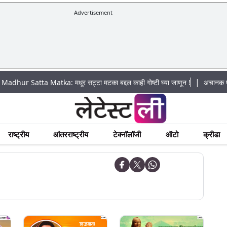
Advertisement
|
tta Matka: मधूर सट्टा मटका बद्दल काही गोष्टी घ्या जाणून !
अचानक पूराचा धोका: 
राष्ट्रीय
आंतरराष्ट्रीय
टेक्नॉलॉजी
ऑटो
क्रीडा