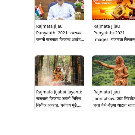
डाऊनलोड
Rajmata Jijau
Rajmata Jijau
Punyatithi 2021: स्वराज्य
Punyatithi 2021
जननी राजमाता जिजाऊ अखंड
Images: राजमाता जिजा
भारतवर्षाला मातृभूमीच्या रक्षणाचा
पुण्यतिथी निमित्त मराठी
मंत्र दिला- मुख्यमंत्री उद्धव
Massages, Whatsap
ठाकरे
Status, Quotes शेअर 
करा जिजाऊंना अभिवादन
Rajmata Jijabai Jayanti:
Rajmata Jijau
राजमाता जिजाऊ जयंती निमित्त
Janmotsav: उद्या सिंदखे
जितेंद्र आव्हाड, धनंजय मुंडे,
राजा येथे मोठ्या थाटात साज
सुप्रिया सुळे यांच्याकडून विनम्र
होणार राजमाता जिजाऊंचा
अभिवादन!
जन्मोत्सव; जाणून घ्या संपूर्ण
कार्यक्रम