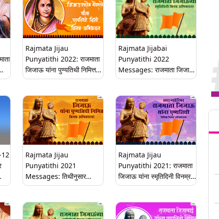
Rajmata Jijau
Rajmata Jijabai
ाता
Punyatithi 2022: राजमाता
Punyatithi 2022
जिजाऊ यांना पुण्यतिथी निमित्त
Messages: राजमाता जिजाऊ
अभिवादन करण्यासाठी
यांच्या पुण्यतिथी निमित्त मराठी
WhatsApp Status,
HD Images, Whatsapp
Messages!
Status शेअर करुन करा
Tren
राजमाता जिजाऊंना अभिवादन
-12
Rajmata Jijau
Rajmata Jijau
र
Punyatithi 2021
Punyatithi 2021: राजमाता
Messages: तिथीनुसार
जिजाऊ यांना स्मृतिदिनी विनम्र
ान
राजमाता जिजाबाई पुण्यतिथी
अभिवादन
निमित्त अभिवादन करणारे मराठी
HD Images, Greetings