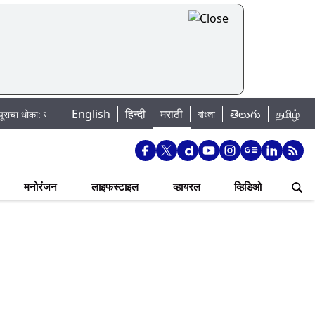
English
हिन्दी
मराठी
বাংলা
తెలుగు
தமிழ்
खडकवासला धरणातून मुठानदी पात्रात विसर्ग सुरु; नागरिकांना नदीपात्रात न उतरण्याचे प्
मनोरंजन
लाइफस्टाइल
व्हायरल
व्हिडिओ