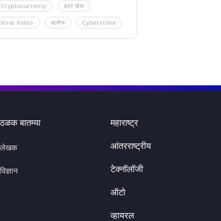
Cryptocurrency
इतर खेळ
Viral Video
आरोग्य
Cybercrime
ठळक बातम्या
महाराष्ट्र
आंतरराष्ट्रीय
लेखक
टेक्नॉलॉजी
विज्ञान
ऑटो
व्हायरल