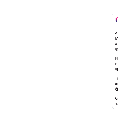
A
M
अ
पा
F
B
नो
T
क
टी
G
गण