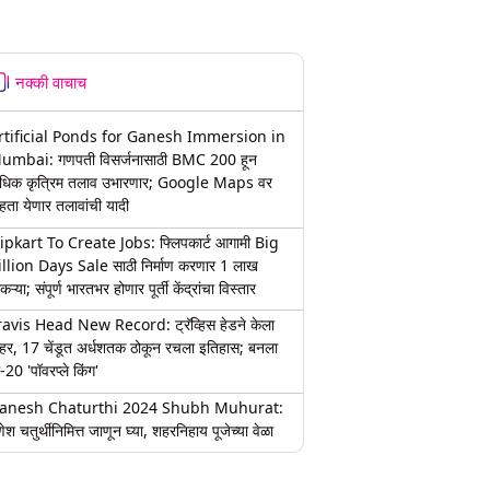
नक्की वाचाच
rtificial Ponds for Ganesh Immersion in
umbai: गणपती विसर्जनासाठी BMC 200 हून
धिक कृत्रिम तलाव उभारणार; Google Maps वर
हता येणार तलावांची यादी
lipkart To Create Jobs: फ्लिपकार्ट आगामी Big
illion Days Sale साठी निर्माण करणार 1 लाख
कऱ्या; संपूर्ण भारतभर होणार पूर्ती केंद्रांचा विस्तार
ravis Head New Record: ट्रॅव्हिस हेडने केला
हर, 17 चेंडूत अर्धशतक ठोकून रचला इतिहास; बनला
-20 'पॉवरप्ले किंग'
anesh Chaturthi 2024 Shubh Muhurat:
ेश चतुर्थीनिमित्त जाणून घ्या, शहरनिहाय पूजेच्या वेळा