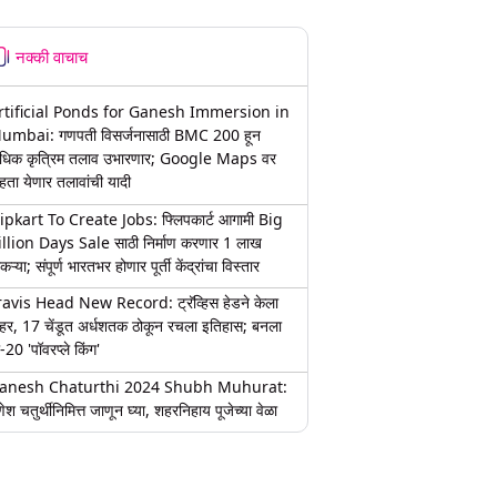
नक्की वाचाच
rtificial Ponds for Ganesh Immersion in
umbai: गणपती विसर्जनासाठी BMC 200 हून
धिक कृत्रिम तलाव उभारणार; Google Maps वर
हता येणार तलावांची यादी
lipkart To Create Jobs: फ्लिपकार्ट आगामी Big
illion Days Sale साठी निर्माण करणार 1 लाख
कऱ्या; संपूर्ण भारतभर होणार पूर्ती केंद्रांचा विस्तार
ravis Head New Record: ट्रॅव्हिस हेडने केला
हर, 17 चेंडूत अर्धशतक ठोकून रचला इतिहास; बनला
-20 'पॉवरप्ले किंग'
anesh Chaturthi 2024 Shubh Muhurat:
ेश चतुर्थीनिमित्त जाणून घ्या, शहरनिहाय पूजेच्या वेळा