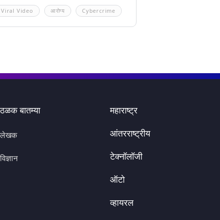
Viral Video
आरोग्य
Cybercrime
ठळक बातम्या
महाराष्ट्र
आंतरराष्ट्रीय
लेखक
टेक्नॉलॉजी
विज्ञान
ऑटो
व्हायरल