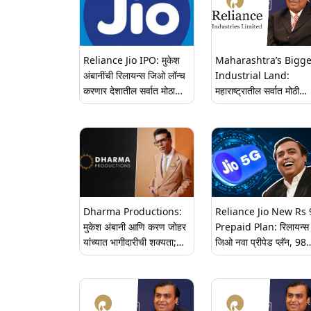
Reliance Jio IPO: मुकेश
Maharashtra’s Bigge
अंबानींची रिलायन्स जिओ लॉन्च
Industrial Land:
करणार देशातील सर्वात मोठा
महाराष्ट्रातील सर्वात मोठी
आयपीओ? $120 अब्ज पेक्षा
औद्योगिक जमीन Reliance
जास्त असू शकते मूल्य, जाणून
Industries ला कवडीमोल
घ्या सविस्तर
भावात विकली
Dharma Productions:
Reliance Jio New Rs
मुकेश अंबानी आणि करण जोहर
Prepaid Plan: रिलायन्स
यांच्यात भागीदारीची शक्यता;
जिओ नवा प्रीपेड प्लॅन, 98
Reliance Industries
दिवसांची वैधता आणि अमर्या
खरेदी करू शकते धर्मा
5G डेटा; मुकेश अंबानी यांचा
प्रोडक्शनमध्ये हिस्सा
दूरसंचार कंपन्यांना धक्का