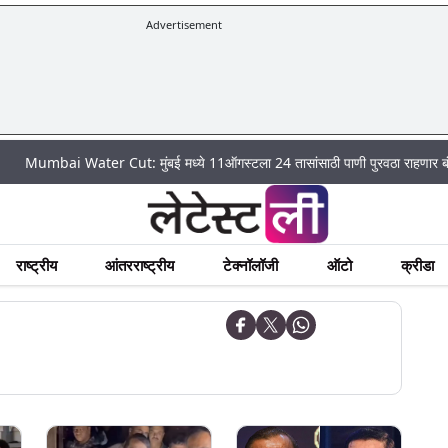
Advertisement
 Water Cut: मुंबई मध्ये 11ऑगस्टला 24 तासांसाठी पाणी पुरवठा राहणार बंद; पहा कुठे अ
राष्ट्रीय
आंतरराष्ट्रीय
टेक्नॉलॉजी
ऑटो
क्रीडा