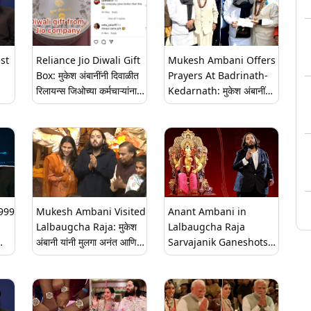
st
Reliance Jio Diwali Gift
Mukesh Ambani Offers
Box: मुकेश अंबानींनी दिवाळीत
Prayers At Badrinath-
रिलायन्स जिओच्या कर्मचाऱ्यांना
Kedarnath: मुकेश अंबानींनी
दिली 'ही' भेट; अनबॉक्सिंगचा
घेतले बद्रीनाथ-केदारनाथचे
व्हिडिओ व्हायरल (Watch)
दर्शन; देणगी म्हणून दिले 5 कोटी
रुपये
 999
Mukesh Ambani Visited
Anant Ambani in
Lalbaugcha Raja: मुकेश
Lalbaugcha Raja
अंबानी यांनी मुलगा अनंत आणि
Sarvajanik Ganeshotsav
दित
सुना राधिका मर्चंट व श्लोका
Mandal: अनंत अंबानी
मेहतासोबत घेतले लालबागच्या
लालबागचा राजा मंडळाचे मानद
राजाचे दर्शन, पहा व्हिडिओ
सदस्य
(Watch)