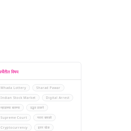
चर्चेतील विषय
Mhada Lottery
Sharad Pawar
Indian Stock Market
Digital Arrest
म्हाडाच्या बातम्या
उद्धव ठाकरे
Supreme Court
नवरा बायको
Cryptocurrency
इतर खेळ