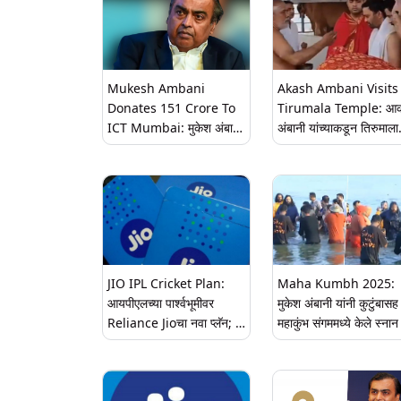
Mukesh Ambani
Akash Ambani Visits
Donates 151 Crore To
Tirumala Temple: आ
ICT Mumbai: मुकेश अंबानी
अंबानी यांच्याकडून तिरुमाला
यांच्याकडून मातृसंस्था 'आयसीटी
मंदिरात दर्शन, गोशाळेसही भे
मुंबई'ला 151 कोटींचे अनुदान
जाहीर; इथून प्राप्त केली होती
केमिकल इंजिनीअरिंगमध्ये पदवी
JIO IPL Cricket Plan:
Maha Kumbh 2025:
आयपीएलच्या पार्श्वभूमीवर
मुकेश अंबानी यांनी कुटुंबासह
Reliance Jioचा नवा प्लॅन; 90
महाकुंभ संगममध्ये केले स्नान
दिवसांसाठी JioHotstar
सबस्क्रिप्शन स्वस्त दरात