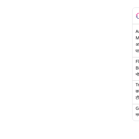
A
M
अ
पा
F
B
नो
T
क
टी
G
गण