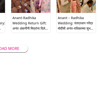
Anant-Radhika
Anant – Radhika
ory:
Wedding Return Gift:
Wedding: पंतप्रधान नरेंद्र
अनंत अंबानींनी मित्रांना दिले
मोदींची अनंत-राधिकाच्या शुभ
बल
करोडो रुपयांचे रिटर्न गिफ्ट;
आशीर्वाद कार्यक्रमात हजेरी;
किंमत ऐकून सरकेल पायाखालची
मुकेश अंबानींकडून स्वागत
जमीन
OAD MORE