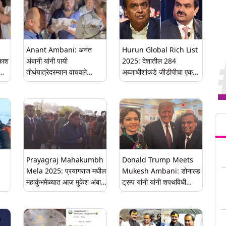
Anant Ambani: अनंत
Hurun Global Rich List
काश
अंबानी यांनी पायी
2025: देशातील 284
तीर्थयात्रेदरम्यान वाचवले
अब्जाधीशांकडे जीडीपीचा एक
ट
कोंबड्यांचे प्राण, वाचा सविस्तर
तृतीयांश हिस्सा; सरासरी संपत्ती
34,514 कोटी, चीनला टाकले
मागे
Tren
Prayagraj Mahakumbh
Donald Trump Meets
Mela 2025: प्रयागराज मधील
Mukesh Ambani: डोनाल्ड
महाकुंभमेळ्यात आज मुकेश अंबानी
ट्रम्प यांनी यांनी शपथविधी
यांची सहकुटुंब हजेरी; त्रिवेणी
समारंभापूर्वी घेतली मुकेश अंबानी
संगमावर करणार गंगास्नान
आणि नीता अंबानी यांची भेट
(Watch Video)