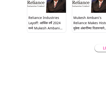
Reliance Industries
Mukesh Ambani's
Layoff: आर्थिक वर्षे 2024
Reliance Makes Hist
मध्ये Mukesh Ambani
मुकेश अंबानींच्या रिलायन्सने
यांच्या रिलायन्स इंडस्ट्रीजने
रचला इतिहास; फॉर्च्यून ग्लो
11% कर्मचाऱ्यांना काढून टाकले;
लिस्टमध्ये तब्बल 21 वर्षे
तब्बल 42000 लोकांच्या नोकऱ्या
कंपनीचा दबदबा कायम
L
गेल्या