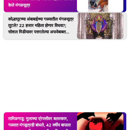
केले मंगळसूत्र
कोल्हापूरच्या अंबाबाईच्या गळ्यातील मंगळसूत्र
तुटले? 22 हजार महिला होणार विधवा?;
सोशल मिडीयावर पसरलेल्या अफवेबाबत
पोलिसांत तक्रार दाखल
तामिळनाडू: मुलाच्या प्रेयसीवर बलात्कार,
गळ्यात मंगळूत्रही बांधले, 42 वर्षीय बापाला