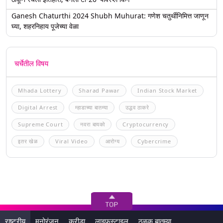
Ganesh Chaturthi 2024 Shubh Muhurat: गणेश चतुर्थीनिमित्त जाणून
घ्या, शहरनिहाय पूजेच्या वेळा
चर्चेतील विषय
Mhada Lottery
Sharad Pawar
Indian Stock Market
Digital Arrest
म्हाडाच्या बातम्या
उद्धव ठाकरे
Supreme Court
नवरा बायको
Cryptocurrency
इतर खेळ
Viral Video
आरोग्य
Cybercrime
राष्ट्रीय
मनोरंजन
क्रीडा
लाइफस्टाइल
ठळक बातम्या