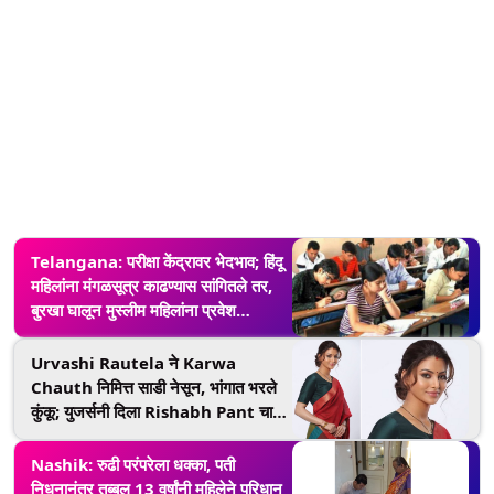
Telangana: परीक्षा केंद्रावर भेदभाव; हिंदू
महिलांना मंगळसूत्र काढण्यास सांगितले तर,
बुरखा घालून मुस्लीम महिलांना प्रवेश
(Watch Video)
Urvashi Rautela ने Karwa
Chauth निमित्त साडी नेसून, भांगात भरले
कुंकू; युजर्सनी दिला Rishabh Pant चा
नाद सोडण्याचा सल्ला
Nashik: रुढी परंपरेला धक्का, पती
निधनानंतर तब्बल 13 वर्षांनी महिलेने परिधान