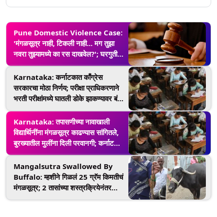
Pune Domestic Violence Case:
'मंगळसूत्र नाही, टिकली नाही... मग तुझा
नवरा तुझ्यामध्ये का रस दाखवेल?'; घरगुती
हिंसाचाराच्या खटल्यात न्यायाधीशांनी महिलेला
विचारला प्रश्न
Karnataka: कर्नाटकात काँग्रेस
सरकारचा मोठा निर्णय; परीक्षा प्राधिकरणाने
भरती परीक्षांमध्ये घातली डोके झाकण्यावर बंदी;
मंगळसूत्राला परवानगी
Karnataka: तपासणीच्या नावाखाली
विद्यार्थिनींना मंगळसूत्र काढण्यास सांगितले,
बुरख्यातील मुलींना दिली परवानगी; कर्नाटकात
नागरी सेवा परीक्षेतील धक्कादायक प्रकार
Mangalsutra Swallowed By
Buffalo: म्हशीने गिळलं 25 ग्रॅम किमतीचं
मंगळसूत्र; 2 तासांच्या शस्त्रक्रियेनंतर
मिळवलं परत, Watch Video