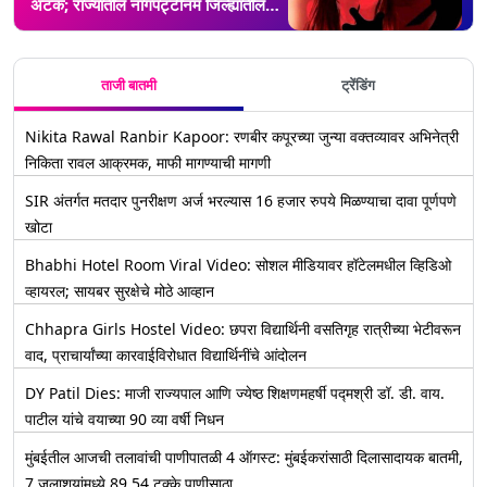
अटक; राज्यातील नागपट्टीनम जिल्ह्यातील
घटना
ताजी बातमी
ट्रेंडिंग
Nikita Rawal Ranbir Kapoor: रणबीर कपूरच्या जुन्या वक्तव्यावर अभिनेत्री
निकिता रावल आक्रमक, माफी मागण्याची मागणी
SIR अंतर्गत मतदार पुनरीक्षण अर्ज भरल्यास 16 हजार रुपये मिळण्याचा दावा पूर्णपणे
खोटा
Bhabhi Hotel Room Viral Video: सोशल मीडियावर हॉटेलमधील व्हिडिओ
व्हायरल; सायबर सुरक्षेचे मोठे आव्हान
Chhapra Girls Hostel Video: छपरा विद्यार्थिनी वसतिगृह रात्रीच्या भेटीवरून
वाद, प्राचार्यांच्या कारवाईविरोधात विद्यार्थिनींचे आंदोलन
DY Patil Dies: माजी राज्यपाल आणि ज्येष्ठ शिक्षणमहर्षी पद्मश्री डॉ. डी. वाय.
पाटील यांचे वयाच्या 90 व्या वर्षी निधन
मुंबईतील आजची तलावांची पाणीपातळी 4 ऑगस्ट: मुंबईकरांसाठी दिलासादायक बातमी,
7 जलाशयांमध्ये 89.54 टक्के पाणीसाठा